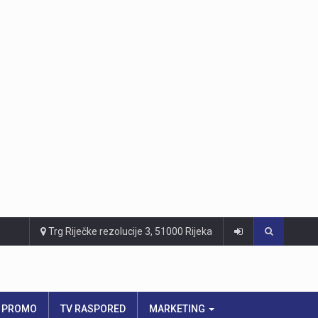
Trg Riječke rezolucije 3, 51000 Rijeka
PROMO
TV RASPORED
MARKETING