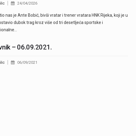
lic
24/04/2026
o nas je Ante Bobić, bivši vratar i trener vratara HNK Rijeka, koji je u
ostavio dubok trag kroz više od tri desetljeća sportske i
sionalne…
nik – 06.09.2021.
lic
06/09/2021