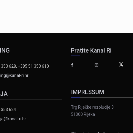
ING
Pratite Kanal Ri
 353 628, +385 51 353 610
ing@kanal-ri.hr
IMPRESSUM
IJA
Trg Riječke rezolucije 3
 353 624
51000 Rijeka
ja@kanal-ri.hr