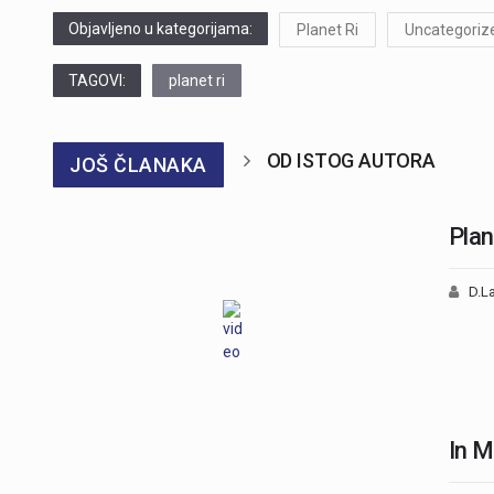
Objavljeno u kategorijama:
Planet Ri
Uncategoriz
TAGOVI:
planet ri
OD ISTOG AUTORA
JOŠ ČLANAKA
Plan
D.La
In M