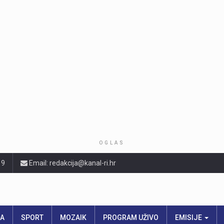
OGLAS
19
Email: redakcija@kanal-ri.hr
RA
SPORT
MOZAIK
PROGRAM UŽIVO
EMISIJE