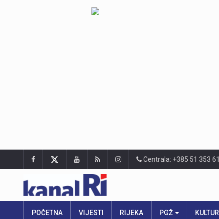
Centrala: +385 51 353 6
POČETNA
VIJESTI
RIJEKA
PGŽ
KULTU