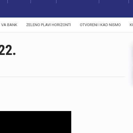
VA BANK
ZELENO PLAVI HORIZONTI
OTVORENI I KAD NISMO
K
22.