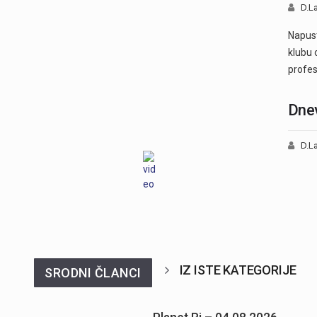
D.La
Napusti
klubu 
profe
Dnev
D.La
IZ ISTE KATEGORIJE
SRODNI ČLANCI