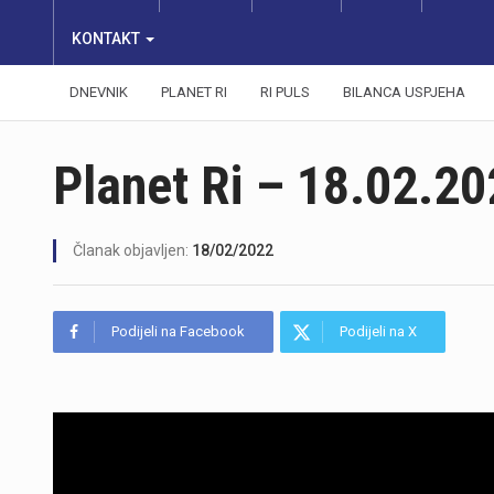
KONTAKT
DNEVNIK
PLANET RI
RI PULS
BILANCA USPJEHA
Planet Ri – 18.02.20
Članak objavljen:
18/02/2022
Podijeli na Facebook
Podijeli na X