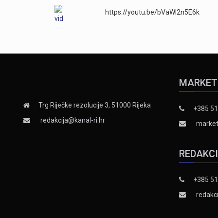
https://youtu.be/bVaWI2n5E6k
MARKET
Trg Riječke rezolucije 3, 51000 Rijeka
+385 51
redakcija@kanal-ri.hr
market
REDAKC
+385 51
redakci