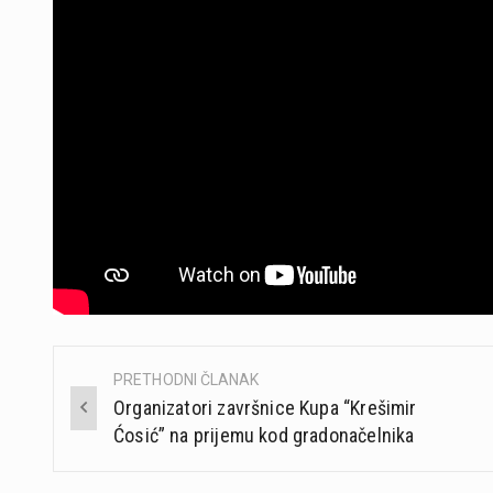
PRETHODNI ČLANAK
Post
Organizatori završnice Kupa “Krešimir
navigation
Ćosić” na prijemu kod gradonačelnika