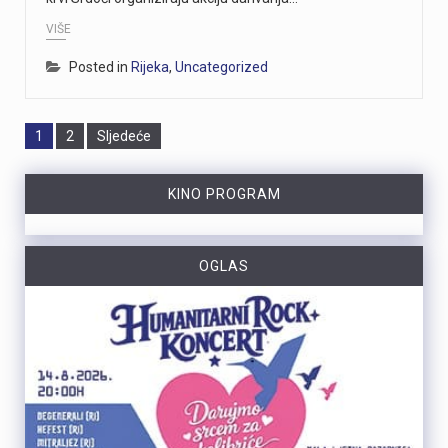
VIŠE
Posted in
Rijeka
,
Uncategorized
Page
Page
1
2
Sljedeće
KINO PROGRAM
OGLAS