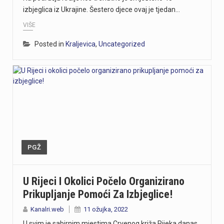
izbjeglica iz Ukrajine. Šestero djece ovaj je tjedan…
VIŠE
Posted in
Kraljevica
,
Uncategorized
PGŽ
U Rijeci I Okolici Počelo Organizirano
Prikupljanje Pomoći Za Izbjeglice!
Kanalri.web
11 ožujka, 2022
U svim je sabirnim mjestima Crvenog križa Rijeka danas