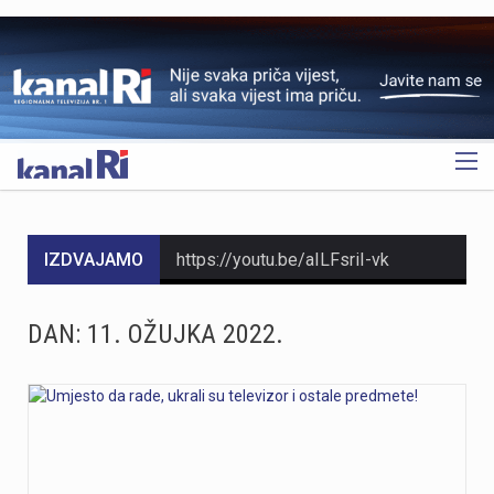
OGLAS
IZDVAJAMO
https://youtu.be/aILFsriI-vk
https://youtu.be/dUeukmccp5w U gospodarskoj zoni Volnik pokraj Cresa svečano je obilježen početak izgradnje novog vatrogasnog doma, što predstavlja jedan od najvažnijih infrastrukturnih projekata za tamošnje vatrogastvo. Umjesto kamena temeljca, u temelje je položena kutija s vatrogasnom sjekiricom, mlaznicom i drugim predmetima, a događaju su prisustvovali gradonačelnik Cresa Marin Gregorović te dužnosnici i članovi vatrogasnih društava. Više u videoprilogu:
DAN:
11. OŽUJKA 2022.
https://youtu.be/MxppqkGISgM U umjetničkom paviljonu Juraj Šporer u Opatiji otvorena je izložba Pop arta pred gotovo 800 posjetitelja, nakon čega je održano i stručno vodstvo. Djela dolaze iz jedne od najvećih privatnih zbirki u Austriji koju su 1960-ih pokrenuli Peter Infeld i njegova majka, a uključuje i radove Andyja Warhola. Izložba ostaje otvorena do 27. rujna i može se razgledati svakim danom od 10 do 22 sata. Više u videoprilogu:
Veći šumski požar koji je u petak predvečer izbio kod Zlobina , uz željezničku prugu Rijeka–Zagreb, tijekom noći je lokaliziran. Širenja požara više nema, a vatrogasci nastavljaju s dogašivanjem.U akciji je tijekom noći sudjelovalo oko 40 vatrogasaca, a u subotu ujutro na terenu ih je ostalo desetak. Zbog nepristupačnog terena angažiran je i vlak za opskrbu vatrogasaca vodom, dok se stanje na požarištu nadzire dronom. Foto:Vatrogasci Rijeka
https://youtu.be/LjEOo1QMD1E Nogometaši Rijeke pobijedili su finski Ilves u prvoj utakmici 3. kola kvalifikacija za Konferencijsku ligu pogotkom Nike Jankovića u 16. minuti. Unatoč minimalnoj prednosti s kojom putuju na uzvrat, trener Matjaž Kek izrazio je zabrinutost zbog manjka realizacije i nervoze u igri. Uzvratna utakmica igra se u Finskoj u četvrtak, 13. kolovoza s početkom u 18 sati. Više u videoprilogu: