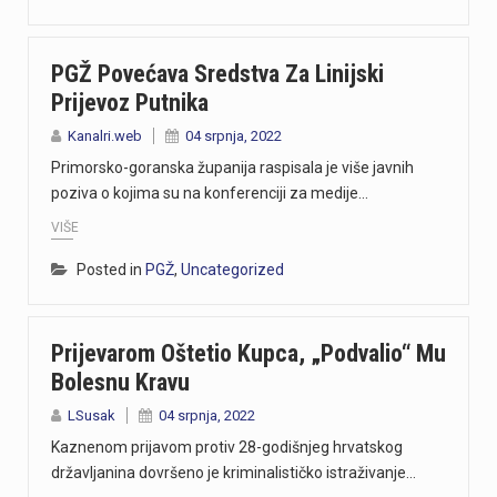
PGŽ Povećava Sredstva Za Linijski
Prijevoz Putnika
Kanalri.web
04 srpnja, 2022
Primorsko-goranska županija raspisala je više javnih
poziva o kojima su na konferenciji za medije…
VIŠE
Posted in
PGŽ
,
Uncategorized
Prijevarom Oštetio Kupca, „podvalio“ Mu
Bolesnu Kravu
LSusak
04 srpnja, 2022
Kaznenom prijavom protiv 28-godišnjeg hrvatskog
državljanina dovršeno je kriminalističko istraživanje…