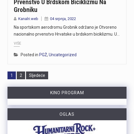
Prvenstvo U Brdskom Biciklizmu Na
Grobniku
Kanalri.web
04 srpnja, 2022
Na sportskom aerodromu Grobnik održano je Otvoreno
nacionalno prvenstvo Hrvatske u brdskom biciklizmu. U…
VIŠE
Posted in
PGŽ
,
Uncategorized
Page
Page
1
2
Sljedeće
KINO PROGRAM
OGLAS