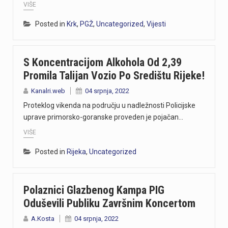
VIŠE
Posted in
Krk
,
PGŽ
,
Uncategorized
,
Vijesti
S Koncentracijom Alkohola Od 2,39
Promila Talijan Vozio Po Središtu Rijeke!
Kanalri.web
04 srpnja, 2022
Proteklog vikenda na području u nadležnosti Policijske
uprave primorsko-goranske proveden je pojačan…
VIŠE
Posted in
Rijeka
,
Uncategorized
Polaznici Glazbenog Kampa PIG
Oduševili Publiku Završnim Koncertom
A.Kosta
04 srpnja, 2022