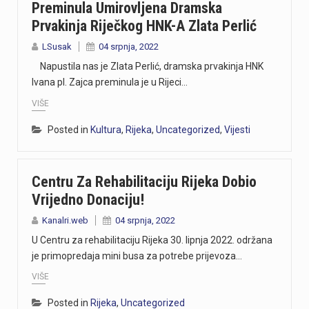
Preminula Umirovljena Dramska
Prvakinja Riječkog HNK-A Zlata Perlić
LSusak
04 srpnja, 2022
Napustila nas je Zlata Perlić, dramska prvakinja HNK
Ivana pl. Zajca preminula je u Rijeci…
VIŠE
Posted in
Kultura
,
Rijeka
,
Uncategorized
,
Vijesti
Centru Za Rehabilitaciju Rijeka Dobio
Vrijedno Donaciju!
Kanalri.web
04 srpnja, 2022
U Centru za rehabilitaciju Rijeka 30. lipnja 2022. održana
je primopredaja mini busa za potrebe prijevoza…
VIŠE
Posted in
Rijeka
,
Uncategorized