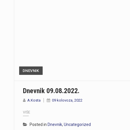
https://youtu.be/Ms7A82drFtA
DNEVNIK
Dnevnik 09.08.2022.
A.Kosta
09 kolovoza, 2022
VIŠE
Posted in
Dnevnik
,
Uncategorized