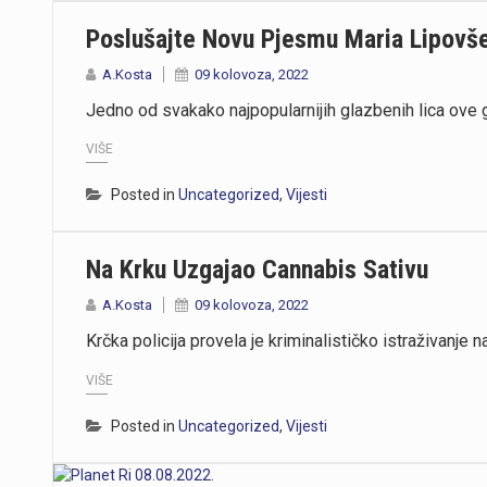
Poslušajte Novu Pjesmu Maria Lipovše
A.Kosta
09 kolovoza, 2022
Jedno od svakako najpopularnijih glazbenih lica ove g
VIŠE
Posted in
Uncategorized
,
Vijesti
Na Krku Uzgajao Cannabis Sativu
A.Kosta
09 kolovoza, 2022
Krčka policija provela je kriminalističko istraživanj
VIŠE
Posted in
Uncategorized
,
Vijesti