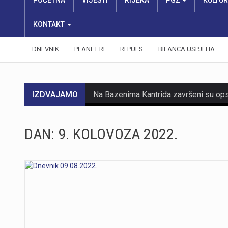
POČETNA
VIJESTI
RIJEKA
PGŽ
KULTU
KONTAKT
DNEVNIK
PLANET RI
RI PULS
BILANCA USPJEHA
IZDVAJAMO
DAN:
9. KOLOVOZA 2022.