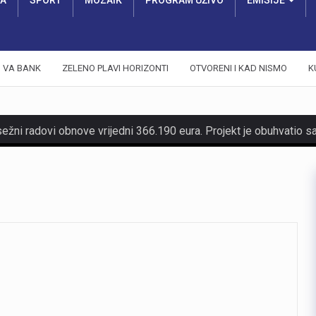
RA
SPORT
MOZAIK
PROGRAM UŽIVO
EMISIJE
VA BANK
ZELENO PLAVI HORIZONTI
OTVORENI I KAD NISMO
K