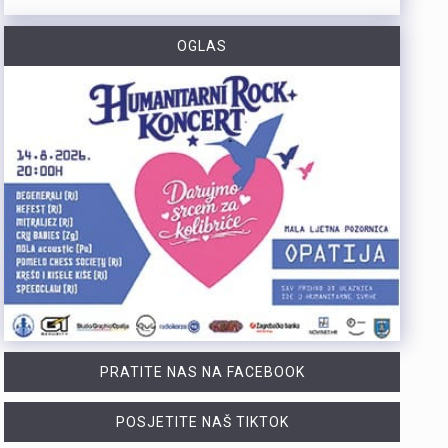
OGLAS
https://youtu.be/mldUU0Knk1Y U prometnoj nesreći u Rijeci teško je ozlijeđena 75-godišnja pješakinja, dok je 80-godišnji pješak prošao s lakšim ozljedama. Na njih je na pješačkom prijelazu naletio autobus kojim je upravljao 54-godišnji vozač. Nesreća se dogodila u utorak, 4. kolovoza, oko 18 sati na raskrižju Ulice Ivana Zajca i Ribarske ulice.
https://youtu.be/-_V3gJvjFjc Trodnevno obilježavanje Dana pobjede i 31. obljetnice Oluje u Rijeci zaključeno je bakljadom na Molo longu, gdje je zapaljeno 222 baklje za poginule branitelje Primorsko-goranske županije. Uz prigodni program, polaganje vijenaca i koncert grupe Opća opasnost, Rijeka je dostojanstveno obilježila najvažniji datum novije hrvatske povijesti. Više u videoprilogu:
https://youtu.be/TrD_YDDOMIw Nogometaši Rijeke večeras u 20 sati i 45 minuta na stadionu Rujevica igraju utakmicu trećeg kola kvalifikacija za Konferencijsku ligu protiv finskog Ilvesa. Trener Matjaž Kek i igrač Branko Pavić naglašavaju kako u Europi nema mjesta za prosječnost te da ih očekuje teška utakmica protiv suparnika koji se dobro brani i kvalitetno izlazi u tranziciju. Cilj Rijeke je ostvariti što veću rezultatsku razliku u susretu koji traje najmanje 180 minuta. Više u videoprilogu:
PRATITE NAS NA FACEBOOK
POSJETITE NAŠ TIKTOK