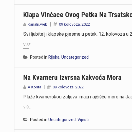
Klapa Vinčace Ovog Petka Na Trsatskoj
Kanalri.web
09 kolovoza, 2022
Svi ljubitelji klapske pjesme u petak, 12. kolovoza u 
VIŠE
Posted in
Rijeka
,
Uncategorized
Na Kvarneru Izvrsna Kakvoća Mora
A.Kosta
09 kolovoza, 2022
Plaže kvarnerskog zaljeva imaju najčišće more na Jad
VIŠE
Posted in
Uncategorized
,
Vijesti