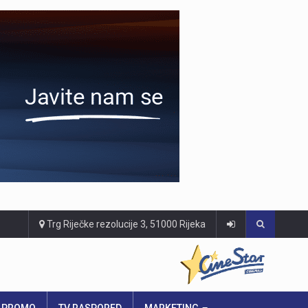
Trg Riječke rezolucije 3, 51000 Rijeka