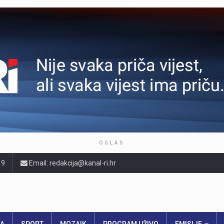
OGLAS
19
Email: redakcija@kanal-ri.hr