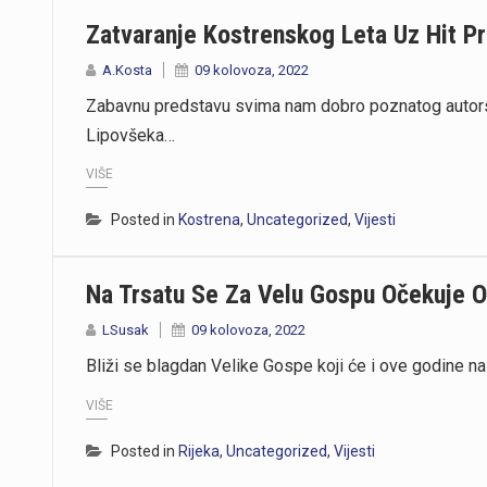
Zatvaranje Kostrenskog Leta Uz Hit P
A.Kosta
09 kolovoza, 2022
Zabavnu predstavu svima nam dobro poznatog autorsk
Lipovšeka…
VIŠE
Posted in
Kostrena
,
Uncategorized
,
Vijesti
Na Trsatu Se Za Velu Gospu Očekuje O
LSusak
09 kolovoza, 2022
Bliži se blagdan Velike Gospe koji će i ove godine na 
VIŠE
Posted in
Rijeka
,
Uncategorized
,
Vijesti