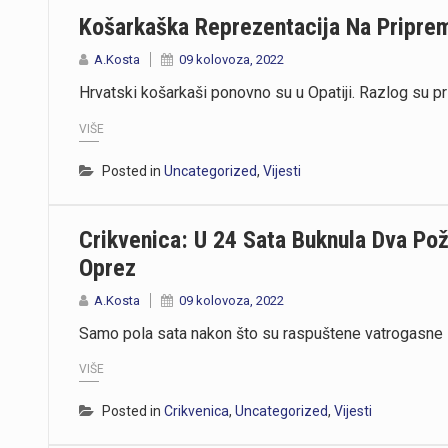
Košarkaška Reprezentacija Na Pripre
A.Kosta
09 kolovoza, 2022
Hrvatski košarkaši ponovno su u Opatiji. Razlog su pr
VIŠE
Posted in
Uncategorized
,
Vijesti
Crikvenica: U 24 Sata Buknula Dva Po
Oprez
A.Kosta
09 kolovoza, 2022
Samo pola sata nakon što su raspuštene vatrogasne 
VIŠE
Posted in
Crikvenica
,
Uncategorized
,
Vijesti