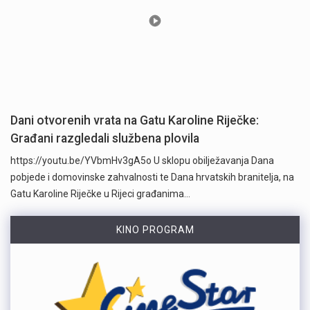
Dani otvorenih vrata na Gatu Karoline Riječke:
Građani razgledali službena plovila
https://youtu.be/YVbmHv3gA5o U sklopu obilježavanja Dana
pobjede i domovinske zahvalnosti te Dana hrvatskih branitelja, na
Gatu Karoline Riječke u Rijeci građanima…
KINO PROGRAM