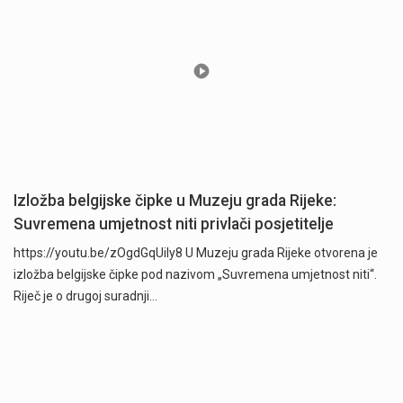
Izložba belgijske čipke u Muzeju grada Rijeke:
Suvremena umjetnost niti privlači posjetitelje
https://youtu.be/zOgdGqUily8 U Muzeju grada Rijeke otvorena je
izložba belgijske čipke pod nazivom „Suvremena umjetnost niti“.
Riječ je o drugoj suradnji…