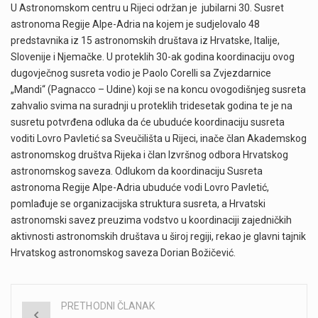
U Astronomskom centru u Rijeci održan je jubilarni 30. Susret
astronoma Regije Alpe-Adria na kojem je sudjelovalo 48
predstavnika iz 15 astronomskih društava iz Hrvatske, Italije,
Slovenije i Njemačke. U proteklih 30-ak godina koordinaciju ovog
dugovječnog susreta vodio je Paolo Corelli sa Zvjezdarnice
„Mandi“ (Pagnacco – Udine) koji se na koncu ovogodišnjeg susreta
zahvalio svima na suradnji u proteklih tridesetak godina te je na
susretu potvrđena odluka da će ubuduće koordinaciju susreta
voditi Lovro Pavletić sa Sveučilišta u Rijeci, inače član Akademskog
astronomskog društva Rijeka i član Izvršnog odbora Hrvatskog
astronomskog saveza. Odlukom da koordinaciju Susreta
astronoma Regije Alpe-Adria ubuduće vodi Lovro Pavletić,
pomlađuje se organizacijska struktura susreta, a Hrvatski
astronomski savez preuzima vodstvo u koordinaciji zajedničkih
aktivnosti astronomskih društava u široj regiji, rekao je glavni tajnik
Hrvatskog astronomskog saveza Dorian Božičević.
PRETHODNI ČLANAK
Post