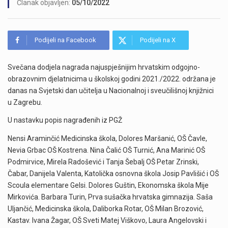
Članak objavljen:
05/10/2022
Podijeli na Facebook
Podijeli na X
Svečana dodjela nagrada najuspješnijim hrvatskim odgojno-
obrazovnim djelatnicima u školskoj godini 2021./2022. održana je
danas na Svjetski dan učitelja u Nacionalnoj i sveučilišnoj knjižnici
u Zagrebu.
U nastavku popis nagrađenih iz PGŽ
Nensi Araminčić Medicinska škola, Dolores Maršanić, OŠ Čavle,
Nevia Grbac OŠ Kostrena. Nina Čalić OŠ Turnić, Ana Marinić OŠ
Podmirvice, Mirela Radošević i Tanja Šebalj OŠ Petar Zrinski,
Čabar, Danijela Valenta, Katolička osnovna škola Josip Pavlišić i OŠ
Scoula elementare Gelsi. Dolores Guštin, Ekonomska škola Mije
Mirkovića. Barbara Turin, Prva sušačka hrvatska gimnazija. Saša
Uljančić, Medicinska škola, Daliborka Rotar, OŠ Milan Brozović,
Kastav. Ivana Žagar, OŠ Sveti Matej Viškovo, Laura Angelovski i