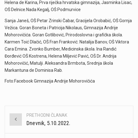
Helena de Karina, Prva riječka hrvatska gimnazija, Jasminka Lisac,
OŠ Delnice.Nada Kegalj, OŠ Podmurvice
Sanja Janeš, OŠ Petar Zrinski Čabar, Gracijela Orobabić, OŠ Gornja
Vežica. Goran Boneta i Patricija Nikolaus, Gimnazija Andrije
Mohorovičića. Goran Gotlibović, Prirodoslovna i grafička škola.
Karmen Toić Dlačić, OŠ Fran Franković. Natalija Banov, OŠ Viktora
Cara Emina. Zvonko Bumber, Medicinska škola. Ina Randić
Đorđević OŠ Kostrena, Helena Miljević Pavić, OŠ Dr. Andrija
Mohorovičić, Matulji. Aleksandra Brmbota, Srednja škola
Markantuna de Dominisa Rab.
Foto:Facebook Gimnazija Andrije Mohorovičića
PRETHODNI ČLANAK
Post
Dnevnik, 5.10.2022.
navigation