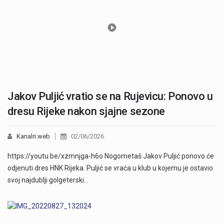
Jakov Puljić vratio se na Rujevicu: Ponovo u
dresu Rijeke nakon sjajne sezone
Kanalri.web
02/06/2026
https://youtu.be/xzmnjga-h6o Nogometaš Jakov Puljić ponovo će
odjenuti dres HNK Rijeka. Puljić se vraća u klub u kojemu je ostavio
svoj najdublji golgeterski…