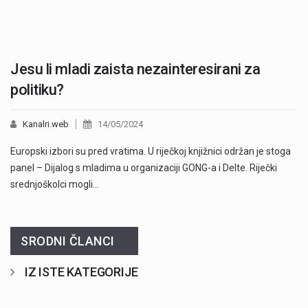
Jesu li mladi zaista nezainteresirani za
politiku?
Kanalri.web
14/05/2024
Europski izbori su pred vratima. U riječkoj knjižnici održan je stoga
panel – Dijalog s mladima u organizaciji GONG-a i Delte. Riječki
srednjoškolci mogli…
SRODNI ČLANCI
IZ ISTE KATEGORIJE