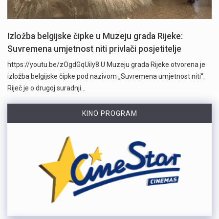
Izložba belgijske čipke u Muzeju grada Rijeke:
Suvremena umjetnost niti privlači posjetitelje
https://youtu.be/zOgdGqUily8 U Muzeju grada Rijeke otvorena je
izložba belgijske čipke pod nazivom „Suvremena umjetnost niti“.
Riječ je o drugoj suradnji…
KINO PROGRAM