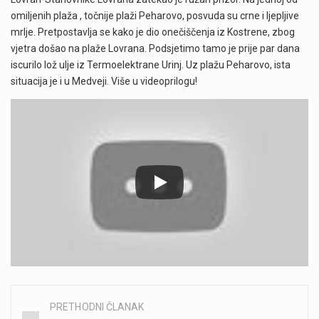
omiljenih plaža , točnije plaži Peharovo, posvuda su crne i ljepljive
mrlje. Pretpostavlja se kako je dio onečiščenja iz Kostrene, zbog
vjetra došao na plaže Lovrana. Podsjetimo tamo je prije par dana
iscurilo lož ulje iz Termoelektrane Urinj. Uz plažu Peharovo, ista
situacija je i u Medveji. Više u videoprilogu!
PRETHODNI ČLANAK
Post