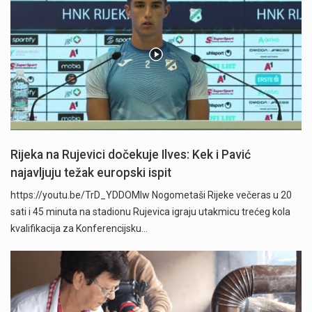
Rijeka na Rujevici dočekuje Ilves: Kek i Pavić
najavljuju težak europski ispit
https://youtu.be/TrD_YDDOMIw Nogometaši Rijeke večeras u 20
sati i 45 minuta na stadionu Rujevica igraju utakmicu trećeg kola
kvalifikacija za Konferencijsku…