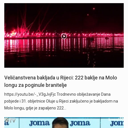
Veličanstvena bakljada u Rijeci: 222 baklje na Molo
longu za poginule branitelje
https://youtu.be/-_V3gJvjFjc Trodnevno obilježavanje Dana
pobjede i 31. obljetnice Oluje u Rijeci zaključeno je bakljadom na
Molo longu, gdje je zapaljeno 222…