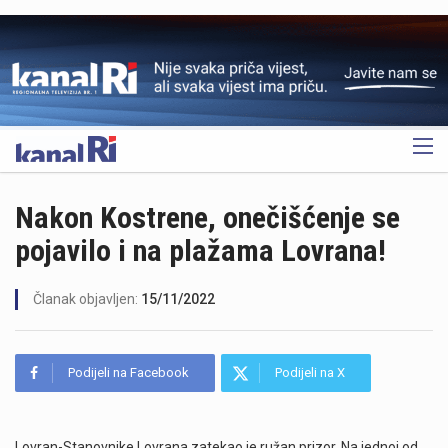
OGLAS
Nakon Kostrene, onečišćenje se
pojavilo i na plažama Lovrana!
Članak objavljen:
15/11/2022
Podijeli na Facebook
Podijeli na X
Lovran-Stanovnike Lovrana zatekao je ružan prizor. Na jednoj od