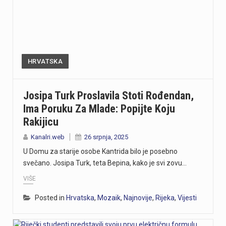
HRVATSKA
Josipa Turk Proslavila Stoti Rođendan,
Ima Poruku Za Mlade: Popijte Koju
Rakijicu
Kanalri.web
26 srpnja, 2025
U Domu za starije osobe Kantrida bilo je posebno
svečano. Josipa Turk, teta Bepina, kako je svi zovu…
VIŠE
Posted in
Hrvatska
,
Mozaik
,
Najnovije
,
Rijeka
,
Vijesti