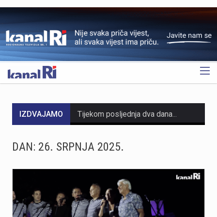
OGLAS
IZDVAJAMO
Tijekom posljednja dva dana na širem matuljskom području i otoku Krku izbila su dva požara u kojima je nastala materijalna šteta, dok je u jednom slučaju jedna osoba ozlijeđena. Policijski službenici su u suradnji s protupožarnim inspektorom obavili očevide kojima su utvrđeni uzroci nastanka ovih požara. Požar na širem matuljskom području izbio je 5. kolovoza oko 21:30 sati u pomoćnom objektu kuće, a ugasili su ga vatrogasci Javne vatrogasne postrojbe (JVP) Opatija. Očevidom je utvrđeno da je uzrok požara tehničke naravi, točnije kvar na električnim instalacijama u predjelu krovišta. U požaru je izgorio gornji dio pomoćnog objekta zajedno s krovištem, a materijalna šteta procjenjuje se na više desetaka tisuća eura. Drugi požar izbio je 6. kolovoza oko 4:20 sati u obiteljskoj kući na otoku Krku. Na intervenciju su izašli vatrogasci JVP Krk, a u požaru je ozlijeđena 50-godišnjakinja. Očevidom je utvrđeno da je do požara najvjerojatnije došlo uslijed curenja plina zbog tehničkog kvara na spoju crijeva i plinske boce. Plinska smjesa u prostoru kuhinje zapalila se nakon što je prilikom paljenja svjetla došlo do stvaranja iskre. Nakon obavljenih očevida, policija poziva građane da redovito pregledavaju i održavaju električne i plinske instalacije te plinske uređaje. Također se savjetuje da se svi…
Posade policijskih plovila Postaje pomorske policije u proteklih su tjedan dana evidentirale 61 prekršaj nedozvoljenog glisiranja. Svi utvrđeni prekršaji odnosili su se na glisiranje na udaljenosti manjoj od 300 metara od obale. Prekršaji su zabilježeni u akvatoriju otoka Krka, Raba i Cresa te na području Kraljevice. Zbog počinjenih prekršaja policija je sankcionirala državljane 12 različitih zemalja. Među njima je najviše državljana Slovenije i Njemačke, po 15 iz svake države. Kazne su izrečene i za devet državljana Austrije, šest državljana Italije, pet državljana Hrvatske te četiri državljana Mađarske. Sankcionirana su i po dva državljana Slovačke, kao i po jedan državljanin iz Rumunjske, Belgije, Poljske, Srbije i Češke. Svim počiniteljima izrečene su novčane kazne sukladno odredbama Pomorskog zakonika. Policijski službenici pomorske policije nastavit će provoditi pojačane nadzore na moru kako bi se povećala sigurnost svih sudionika u pomorskom prometu. Ujedno se pozivaju svi nautičari da se strogo pridržavaju propisa i vode računa o sigurnosti kupača i drugih osoba na moru, s posebnim naglaskom na zabranu glisiranja na udaljenosti manjoj od 300 metara od obale.
DAN:
26. SRPNJA 2025.
https://youtu.be/T5evucKJLOw
U subotu, 8. kolovoza, Fužine će postati središte susreta folklorne baštine, tradicijskih zanata i običaja iz Hrvatske i inozemstva. S početkom u 12 sati, centar Fužina, pozornica i prostor ispod brane jezera Bajer ugostit će 4. Međunarodni festival folklora i 2. Festival starih zanata. Ove dvije manifestacije kroz nastupe folklornih skupina, demonstracije tradicijskih vještina, radionice, predavanja, domaće proizvode i gastronomske sadržaje predstavljaju bogatstvo kulturne baštine. Ulaz na manifestaciju u potpunosti je besplatan, kao i sudjelovanje u svim radionicama, predavanju, dječjem programu i folklornim nastupima. Program započinje u podne nastupom grupe Dar Mar, nakon čega slijede prve demonstracije starih zanata i tradicijskih vještina koje će se odvijati tijekom cijelog dana kao jedan od središnjih dijelova manifestacije. Posjetitelje očekuje bogat izbor radionica u kojima mogu upoznati stare obrte i okušati se u tradicijskim tehnikama. Zlatko Pochobradsky iz Domaće radinosti iz Gerova predstavit će izradu unikatnih drvenih predmeta inspiriranih prirodom Gorskog kotara, dok će Ribolovna udruga Bajer Fužine demonstrirati sportski ribolov. Bojan Marđetko vodit će radionicu izrade potkovica za sreću, Antun Štimac iz Crnog Luga prezentirat će izradu šindre, odnosno specifičnog načina pokrivanja goranskih krovova drvom, a Stela Gržinić iz obrta LEBJOR prikazat će glodanje zdjele od masline. U poslijepodnevnim satima program se…
Na Bazenima Kantrida završeni su opsežni radovi obnove vrijedni 366.190 eura. Projekt je obuhvatio sanaciju lučne konstrukcije rasvjete vanjskog olimpijskog bazena, ugradnju LED rasvjete i djelomičnu sanaciju školjke bazena, čime su unaprijeđeni sigurnost, funkcionalnost i energetska učinkovitost jednog od najznačajnijih riječkih sportskih objekata.Radovi su provedeni od 20. travnja do 7. srpnja, a obuhvatili su sanaciju i antikorozivnu zaštitu lučne konstrukcije rasvjete vanjskog olimpijskog bazena. Vrijednost antikorozivne zaštite iznosila je 302.500 eura s PDV-om, dok ukupna vrijednost svih izvedenih radova na kompleksu Bazeni Kantrida iznosi 366.190 eura.Posebna važnost ovog zahvata proizlazi iz činjenice da je riječ o prvoj cjelovitoj sanaciji i antikorozivnoj zaštiti lučne čelične konstrukcije od izgradnje otvorenog olimpijskog bazena 1972. godine. Radovima su osigurani dugoročna sigurnost, stabilnost i pouzdanost konstrukcije.Projekt je obuhvatio sanaciju armiranobetonskih temelja, bravarske popravke čeličnih elemenata lukova, rasvjetne platforme, revizijskog stubišta i ograda, pjeskarenje svih čeličnih elemenata te izvedbu cjelovitog sustava antikorozivne zaštite u skladu s projektom sanacije.Tijekom izvođenja radova iskorištena je već postavljena skela za zamjenu postojećih reflektora novom generacijom LED rasvjete. Nova rasvjeta omogućuje kvalitetnije uvjete za treninge, natjecanja i druge programe, uz manju potrošnju električne energije i niže troškove održavanja. Procijenjeni povrat ulaganja u LED rasvjetu kraći je od tri godine.Nakon završetka radova…