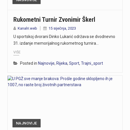
Rukometni Turnir Zvonimir Škerl
Kanalri.web
15 siječnja, 2023
U sportskoj dvorani Dinko Lukarić održava se dvodnevno
31. izdanje memorijalnog rukometnog turnira…
VIŠE
Posted in
Najnovije
,
Rijeka
,
Sport
,
Trajni_sport
NAJNOVIJE