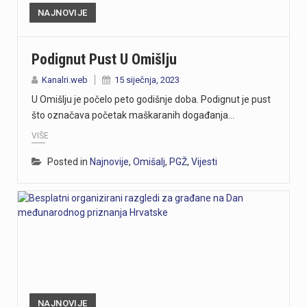
NAJNOVIJE
Podignut Pust U Omišlju
Kanalri.web
15 siječnja, 2023
U Omišlju je počelo peto godišnje doba. Podignut je pust
što označava početak maškaranih događanja…
VIŠE
Posted in
Najnovije
,
Omišalj
,
PGŽ
,
Vijesti
NAJNOVIJE