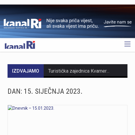
OGLAS
IZDVAJAMO
Turistička zajednica Kvarnera pokrenula je novi video serijal pod nazivom Nona Chef. Projekt se temelji na receptima koji se prenose generacijama. Nastali su od lokalnih namirnica iz mora, s otoka, iz gorja i vrtova. Cilj projekta je očuvanje kvarnerske gastronomske baštine. Recepti trebaju ostati dio svakodnevice novih generacija. Serijal upoznaje gledatelje s autentičnim kvarnerskim nonama. Prikazuje njihove obiteljske recepte i priče. Uz recepte, video susreti donose mirise domaće kuhinje. Važan dio serijala čine i lokalni dijalekti. Epizode donose izvorne izraze, sjećanja i životne priče. Svaka nova epizoda predstavlja novi recept i novo lice Kvarnera. Godina Europske regije gastronomije bila je povod za projekt. "Nadamo se da će naše none – i poneki nono - mnogima biti najljepši poziv da posjete Kvarner i upoznaju ga kroz njegove okuse", izjavila je Marijana Kalčić. Direktorica TZ Kvarnera ističe važnost ove priče. Projekt dočarava običaje i način života regije. Najave na društvenim mrežama već imaju pozitivne komentare. Publika time pokazuje da cijeni autentične priče.Serijal se može pratiti na digitalnim kanalima TZ Kvarnera. Prvi video i najava dostupni su na Instagram profilu. Poveznice na najavu serijala Nona Chef i na prvi video: https://www.instagram.com/p/DbsDD-KsUCJ/
U razdoblju od 1. do 5. kolovoza na području Policijske uprave primorsko-goranske zabilježeno je devet provalnih krađa u domove, od kojih su tri ostale u pokušaju. Kaznena djela počinjena su u centru Rijeke, na Trsatu, na području općine Čavle te na otocima Rabu i Krku. Nepoznati počinitelji su iz stambenih objekata otuđili novac, nakit i satove. Ukupna materijalna šteta procjenjuje se na više desetaka tisuća eura. Policijski službenici intenzivno tragaju za počiniteljima i otuđenim predmetima, a građanima donosimo službene savjete za zaštitu domova. Mehanička i tehnička zaštita Kvalitetna stolarija i brave: Ugradite protuprovalna vrata s kvalitetnim cilindrom i višestrukim zaključavanjem. Postavite dodatne zasune na prozore i balkonska vrata. Rasvjeta na senzor: Postavite senzorsku vanjsku rasvjetu ispred ulaza, u dvorištu i na balkonima jer provalnici izbjegavaju osvijetljena mjesta. Alarm i videonadzor: Vidljivo postavljene kamere i naljepnice upozorenja o alarmu djeluju kao snažan odvraćajući faktor. Svakodnevne navike Uvijek zaključavajte vrata: Zaključajte ulazna vrata i zatvorite prozore čak i kada odlazite na samo nekoliko minuta. Bez skrivenih ključeva: Nikada ne ostavljajte ključeve ispod otirača, u teglama za cvijeće ili iznad vrata. Provjera identiteta: Ne otvarajte vrata nepoznatim osobama dok ne utvrdite tko su Savjeti za dulja izbivanja i putovanja Stvorite privid prisutnosti: Zamolite…
DAN:
15. SIJEČNJA 2023.
https://youtu.be/zOgdGqUily8 U Muzeju grada Rijeke otvorena je izložba belgijske čipke pod nazivom „Suvremena umjetnost niti“. Riječ je o drugoj suradnji s Veleposlanstvom Kraljevine Belgije te udrugama „Artofil“ i „Living Lace“. Izložba okuplja radove 120 sudionika koji su čipku izrađivali na suvremen način, koristeći materijale poput keramike, čelika i stakla. Belgija je poznata kao kolijevka tradicionalne čipke na batiće, a izložba je povezana s poviješću same Palače šećera. Svi zainteresirani izložbu mogu pogledati do 6. rujna. Više u videoprilogu:
https://youtu.be/mDR29ffvagE
https://youtu.be/t_-9LE0PJjw