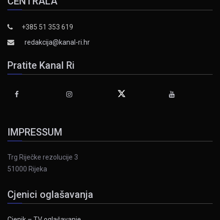
CENTRALA
+385 51 353 619
redakcija@kanal-ri.hr
Pratite Kanal Ri
IMPRESSUM
Trg Riječke rezolucije 3
51000 Rijeka
Cjenici oglašavanja
Cjenik – TV oglašavanje