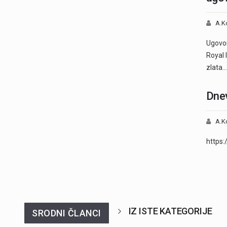
A.K
Ugovor
Royal 
zlata…
Dnev
A.K
https
IZ ISTE KATEGORIJE
SRODNI ČLANCI