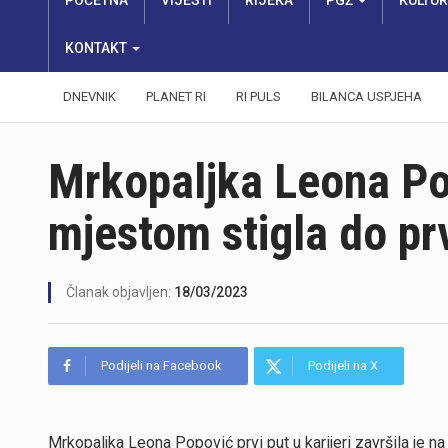
POČETNA
VIJESTI
RIJEKA
PGŽ
KULTU
KONTAKT
DNEVNIK
PLANET RI
RI PULS
BILANCA USPJEHA
Mrkopaljka Leona Po
mjestom stigla do prv
Članak objavljen:
18/03/2023
Podijeli na Facebook
Podijeli na X
Mrkopaljka Leona Popović prvi put u karijeri završila je