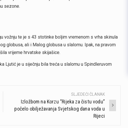
mu sezone.
gu vožnju te je s 43 stotinke boljim vremenom s vrha skinula
nog globusa, ali i Malog globusa u slalomu. Ipak, na pravom
šila vrijeme hrvatske skijašice.
a Ljutić je u siječnju bila treća u slalomu u Spindleruvom
SLJEDEĆI ČLANAK
Izložbom na Korzu “Rijeka za čistu vodu”
počelo obilježavanja Svjetskog dana voda u
Rijeci