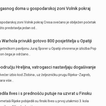
ogasnog doma u gospodarskoj zoni Volnik pokraj
odarskoj zoni Volnik pokraj Cresa svečano je obilježen početak
to predstavlja jedan od…
a Warhola privukli gotovo 800 posjetitelja u Opatiji
tničkom paviljonu Juraj Šporer u Opatiji otvorena je izložba Pop
akon čega je održano…
odručju Hreljina, vatrogasci nastavljaju dogašivanje
dvečer izbio kod Zlobina , uz željezničku prugu Rijeka–Zagreb,
žara više…
dila Ilves i s prednošću putuje na uzvrat u Finsku
ši Rijeke pobijedili su finski Ilves u prvoj utakmici 3. kola