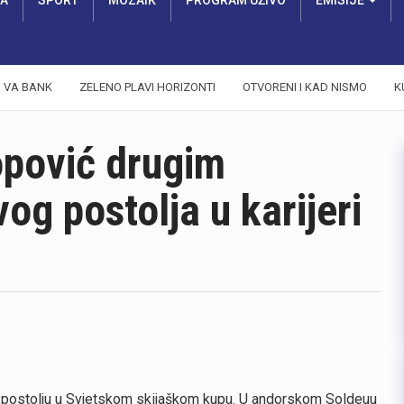
RA
SPORT
MOZAIK
PROGRAM UŽIVO
EMISIJE
VA BANK
ZELENO PLAVI HORIZONTI
OTVORENI I KAD NISMO
K
pović drugim
og postolja u karijeri
 na postolju u Svjetskom skijaškom kupu. U andorskom Soldeuu