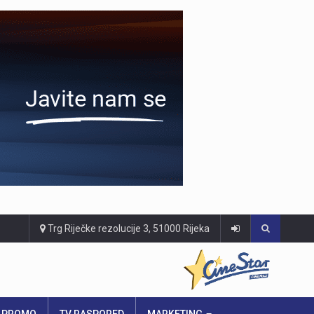
Trg Riječke rezolucije 3, 51000 Rijeka