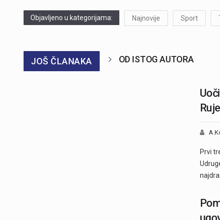
Objavljeno u kategorijama:
Najnovije
Sport
OD ISTOG AUTORA
JOŠ ČLANAKA
Uoči
Ruje
A.K
Prvi t
Udruge
najdra
Pomo
ugo