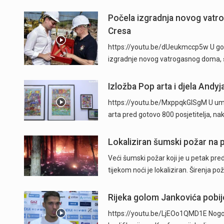
Počela izgradnja novog vatr
Cresa
https://youtu.be/dUeukmccp5w U gosp
izgradnje novog vatrogasnog doma, š
Izložba Pop arta i djela Andyj
https://youtu.be/MxppqkGISgM U umje
arta pred gotovo 800 posjetitelja, n
Lokaliziran šumski požar na p
Veći šumski požar koji je u petak pre
tijekom noći je lokaliziran. Širenja po
Rijeka golom Jankovića pobije
https://youtu.be/LjEOo1QMD1E Nogometa