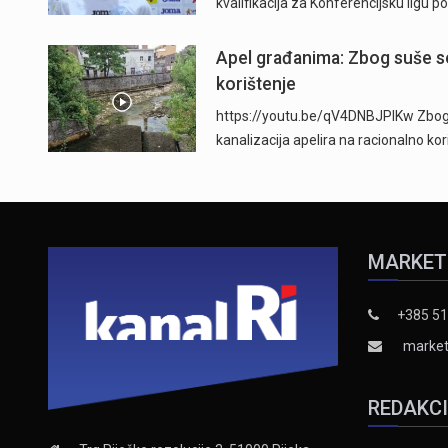
kvalifikacija za Konferencijsku ligu
Apel građanima: Zbog suše se
korištenje
https://youtu.be/qV4DNBJPlKw Zbog d
kanalizacija apelira na racionalno ko
MARKET
+385 51
market
REDAKC