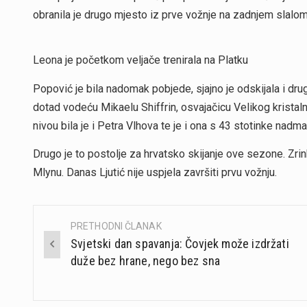
obranila je drugo mjesto iz prve vožnje na zadnjem slalo
Leona je početkom veljače trenirala na Platku
Popović je bila nadomak pobjede, sjajno je odskijala i dru
dotad vodeću Mikaelu Shiffrin, osvajačicu Velikog kristal
nivou bila je i Petra Vlhova te je i ona s 43 stotinke nadma
Drugo je to postolje za hrvatsko skijanje ove sezone. Zrink
Mlynu. Danas Ljutić nije uspjela završiti prvu vožnju.
PRETHODNI ČLANAK
Post
Svjetski dan spavanja: Čovjek može izdržati
navigation
duže bez hrane, nego bez sna