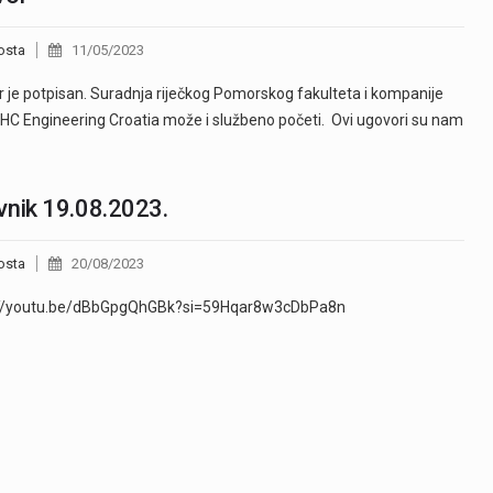
osta
11/05/2023
 je potpisan. Suradnja riječkog Pomorskog fakulteta i kompanije
IHC Engineering Croatia može i službeno početi. Ovi ugovori su nam
nik 19.08.2023.
osta
20/08/2023
://youtu.be/dBbGpgQhGBk?si=59Hqar8w3cDbPa8n