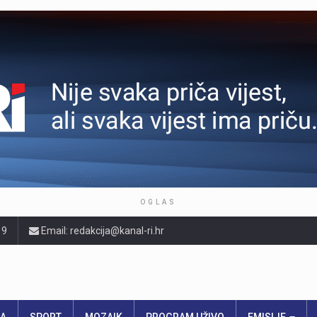
OGLAS
19
Email: redakcija@kanal-ri.hr