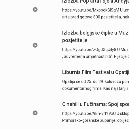
Izložba Pop arta i djela Andyj
https://youtu.be/MxppqkGISgM U umje
arta pred gotovo 800 posjetitelja, n
Izložba belgijske čipke u Muz
posjetitelje
https://youtu.be/zOgdGqUily8 U Muze
„Suvremena umjetnost niti“. Riječ je 
Liburnia Film Festival u Opati
Opatija će od 25. do 29. kolovoza pon
dokumentarnog filma. Kao najstariji i 
Cinehill u Fužinama: Spoj spo
https://youtu.be/9En-vfIYVxU U sklopu
Primorsko-goranske županije, obilj