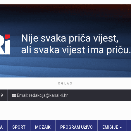
OGLAS
19
Email: redakcija@kanal-ri.hr
RA
SPORT
MOZAIK
PROGRAM UŽIVO
EMISIJE