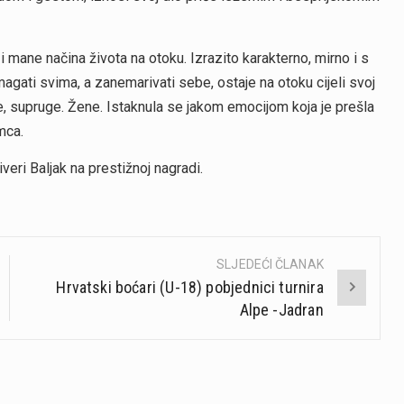
i mane načina života na otoku. Izrazito karakterno, mirno i s
magati svima, a zanemarivati sebe, ostaje na otoku cijeli svoj
ke, supruge. Žene. Istaknula se jakom emocijom koja je prešla
mca.
iveri Baljak na prestižnoj nagradi.
SLJEDEĆI ČLANAK
Hrvatski boćari (U-18) pobjednici turnira
Alpe -Jadran