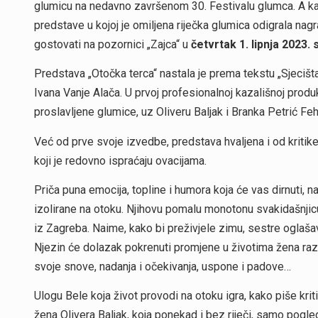
glumicu na nedavno završenom 30. Festivalu glumca. A ka
predstave u kojoj je omiljena riječka glumica odigrala na
gostovati na pozornici „Zajca“ u
četvrtak 1. lipnja 2023.
Predstava „Otočka terca“ nastala je prema tekstu „Sjecišta“
Ivana Vanje Alača. U prvoj profesionalnoj kazališnoj produ
proslavljene glumice, uz Oliveru Baljak i Branka Petrić Fe
Već od prve svoje izvedbe, predstava hvaljena i od kritike i
koji je redovno ispraćaju ovacijama.
Priča puna emocija, topline i humora koja će vas dirnuti, nas
izolirane na otoku. Njihovu pomalu monotonu svakidašnjicu
iz Zagreba. Naime, kako bi preživjele zimu, sestre oglašava
Njezin će dolazak pokrenuti promjene u životima žena razli
svoje snove, nadanja i očekivanja, uspone i padove…
Ulogu Bele koja život provodi na otoku igra, kako piše krit
žena Olivera Baljak, koja ponekad i bez riječi, samo pogl