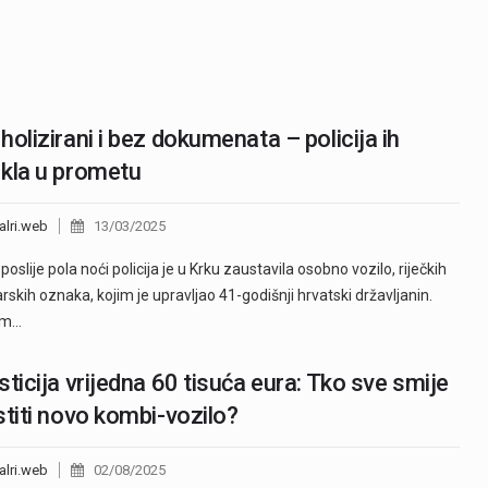
holizirani i bez dokumenata – policija ih
kla u prometu
alri.web
13/03/2025
oslije pola noći policija je u Krku zaustavila osobno vozilo, riječkih
arskih oznaka, kojim je upravljao 41-godišnji hrvatski državljanin.
om…
sticija vrijedna 60 tisuća eura: Tko sve smije
stiti novo kombi-vozilo?
alri.web
02/08/2025