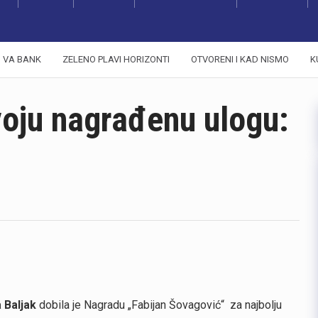
VA BANK
ZELENO PLAVI HORIZONTI
OTVORENI I KAD NISMO
K
svoju nagrađenu ulogu:
 Baljak
dobila je Nagradu „Fabijan Šovagović“ za najbolju