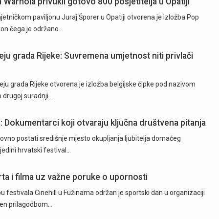
a Warhola privukli gotovo 800 posjetitelja u Opatiji
tničkom paviljonu Juraj Šporer u Opatiji otvorena je izložba Pop
akon čega je održano…
eju grada Rijeke: Suvremena umjetnost niti privlači
ju grada Rijeke otvorena je izložba belgijske čipke pod nazivom
o drugoj suradnji…
ji: Dokumentarci koji otvaraju ključna društvena pitanja
ovno postati središnje mjesto okupljanja ljubitelja domaćeg
jedini hrvatski festival…
rta i filma uz važne poruke o upornosti
 festivala Cinehill u Fužinama održan je sportski dan u organizaciji
ežen prilagodbom…