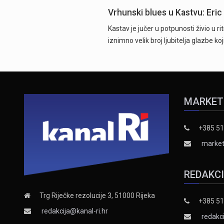
Vrhunski blues u Kastvu: Eric
Kastav je jučer u potpunosti živio u r
iznimno velik broj ljubitelja glazbe ko
MARKET
+385 51
market
REDAKC
Trg Riječke rezolucije 3, 51000 Rijeka
+385 51
redakcija@kanal-ri.hr
redakci