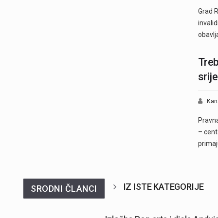
Grad R
invali
obavlj
Treb
srij
Kan
Pravna
– cent
prima
IZ ISTE KATEGORIJE
SRODNI ČLANCI