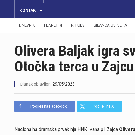
KONTAKT
DNEVNIK
PLANET RI
RI PULS
BILANCA USPJEHA
Olivera Baljak igra 
Otočka terca u Zajcu
Članak objavljen:
29/05/2023
Podijeli na Facebook
Podijeli na X
Nacionalna dramska prvakinja HNK Ivana pl. Zajca
Olivera