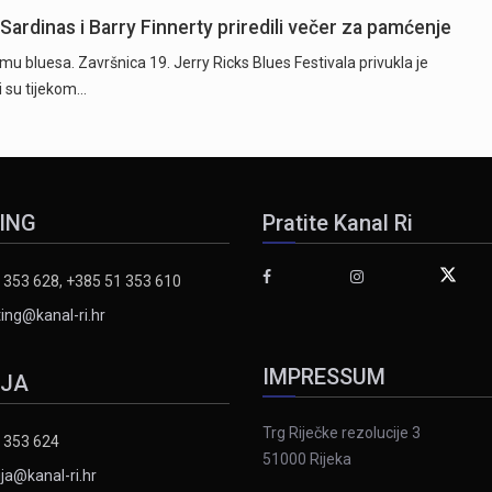
 Sardinas i Barry Finnerty priredili večer za pamćenje
itmu bluesa. Završnica 19. Jerry Ricks Blues Festivala privukla je
ji su tijekom…
ING
Pratite Kanal Ri
 353 628, +385 51 353 610
ing@kanal-ri.hr
IMPRESSUM
IJA
Trg Riječke rezolucije 3
 353 624
51000 Rijeka
ja@kanal-ri.hr