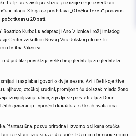
ko bolje proslaviti prestižno priznanje nego izvedbom
građenu ulogu. Stoga će predstava
„Otočka terca“
ponovno
 s početkom u 20 sati
.
 Beatrice Kurbel, u adaptaciji Ane Vilenica i režiji mladog
kciji Centra za kulturu Novog Vinodolskog glume tri
hmiu te Ana Vilenica.
 od publike privukla je veliki broj gledateljica i gledatelja
mijati i rasplakati govori o dvije sestre, Avi i Beli koje žive
 u njihovoj otočkoj sredini, promijenit će dolazak mlade žene
ju iznajmljivanje stana, a javlja se prevoditeljica Doris.
čitih generacija i oprečnih karaktera od kojih svaka ima
ika, “fantastična, posve prirodna i izvorno oslikana otočka
edom i gestom, iznosi svoj dio priče ležernim i besprijekornim