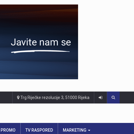
Trg Riječke rezolucije 3, 51000 Rijeka
PROMO
TV RASPORED
MARKETING