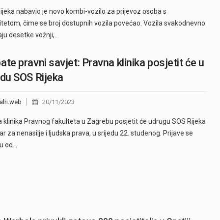
ijeka nabavio je novo kombi-vozilo za prijevoz osoba s
ditetom, čime se broj dostupnih vozila povećao. Vozila svakodnevno
aju desetke vožnji,…
ate pravni savjet: Pravna klinika posjetit će u
edu SOS Rijeka
alri.web
20/11/2023
 klinika Pravnog fakulteta u Zagrebu posjetit će udrugu SOS Rijeka
ar za nenasilje i ljudska prava, u srijedu 22. studenog. Prijave se
ju od…