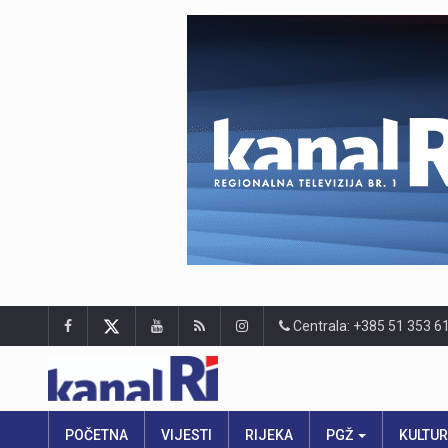
Centrala: +385 51 353 6
POČETNA
VIJESTI
RIJEKA
PGŽ
KULTU