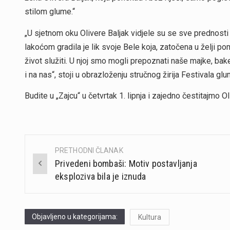
stilom glume.“
„U sjetnom oku Olivere Baljak vidjele su se sve prednosti 
lakoćom gradila je lik svoje Bele koja, zatočena u želji po
život služiti. U njoj smo mogli prepoznati naše majke, ba
i na nas“, stoji u obrazloženju stručnog žirija Festivala glu
Budite u „Zajcu“ u četvrtak 1. lipnja i zajedno čestitajmo Ol
PRETHODNI ČLANAK
Post
Privedeni bombaši: Motiv postavljanja
navigation
eksploziva bila je iznuda
Objavljeno u kategorijama:
Kultura