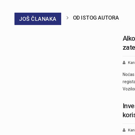
OD ISTOG AUTORA
JOŠ ČLANAKA
Alko
zate
Kan
Noćas p
regist
Vozil
Inve
kori
Kan