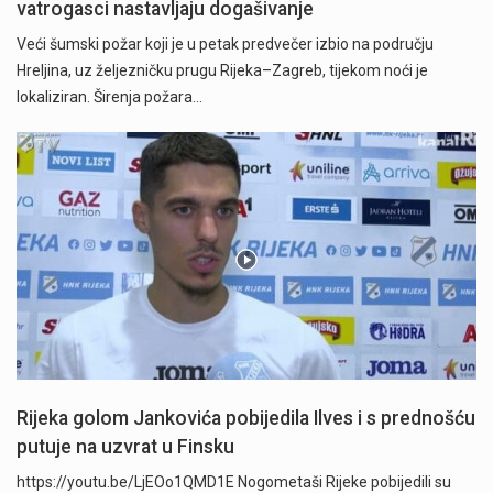
vatrogasci nastavljaju dogašivanje
Veći šumski požar koji je u petak predvečer izbio na području
Hreljina, uz željezničku prugu Rijeka–Zagreb, tijekom noći je
lokaliziran. Širenja požara…
Rijeka golom Jankovića pobijedila Ilves i s prednošću
putuje na uzvrat u Finsku
https://youtu.be/LjEOo1QMD1E Nogometaši Rijeke pobijedili su