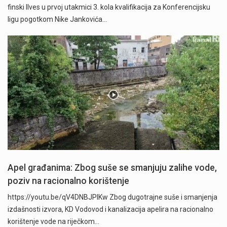
finski Ilves u prvoj utakmici 3. kola kvalifikacija za Konferencijsku
ligu pogotkom Nike Jankovića…
Apel građanima: Zbog suše se smanjuju zalihe vode,
poziv na racionalno korištenje
https://youtu.be/qV4DNBJPlKw Zbog dugotrajne suše i smanjenja
izdašnosti izvora, KD Vodovod i kanalizacija apelira na racionalno
korištenje vode na riječkom…