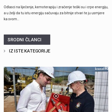
Odlasci na liječenje, kemoterapiju i zračenje teški su i crpe energiju,
a u želji da tu istu energiju sačuvaju za bitnije stvari te ju usmjere
ka svom…
SRODNI ČLANCI
IZ ISTE KATEGORIJE