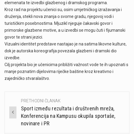
elemenata te izvedbi glazbenog i dramskog programa.
Kroz rad na projektu učenici su, osim umjetničkog izražavanja i
druženja, stekli nova znanja o svome gradu, njegovoj vodi i
turističkim posebnostima. Mjuzikl njeguje čakavski govor i
primorske glazbene motive, a u izvedbi se mogu čuti i fijumanski
govor te strani jezici.
Vizualni identitet predstave nastajao je na satima likovne kulture,
dok je autorska koreografija povezala glazbeni i dramski dio
izvedbe.
Cilj projekta bio je učenicima približiti važnost vode te ih upoznati s
manje poznatim dijelovima riječke baštine kroz kreativno i
zajedničko stvaralaštvo.
PRETHODNI ČLANAK
Post
Sport između rezultata i društvenih mreža,
navigation
Konferencija na Kampusu okupila sportaše,
novinare i PR