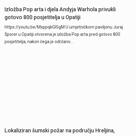
Izložba Pop arta i djela Andyja Warhola privukli
gotovo 800 posjetitelja u Opatiji
https://youtu.be/MxppqkGISgM U umjetničkom paviljonu Juraj
Šporer u Opatiji otvorena je izložba Pop arta pred gotovo 800
posjetitelja, nakon čega je održano…
Lokaliziran šumski požar na području Hreljina,