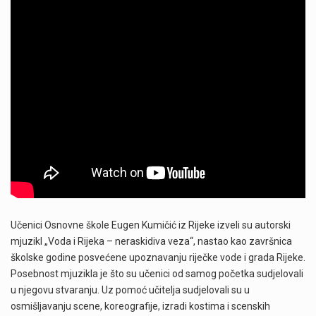
Učenici Osnovne škole Eugen Kumičić iz Rijeke izveli su autorski
mjuzikl „Voda i Rijeka – neraskidiva veza“, nastao kao završnica
školske godine posvećene upoznavanju riječke vode i grada Rijeke.
Posebnost mjuzikla je što su učenici od samog početka sudjelovali
u njegovu stvaranju. Uz pomoć učitelja sudjelovali su u
osmišljavanju scene, koreografije, izradi kostima i scenskih