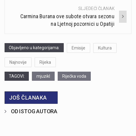
SLJEDEĆI ČLANAK
Carmina Burana ove subote otvara sezonu
na Ljetnoj pozornici u Opatiji
Objavljeno u kategorijama:
Emisije
Kultura
Najnovije
Rijeka
TAGOVI:
mjuzikl
Riječka voda
JOŠ ČLANAKA
OD ISTOG AUTORA