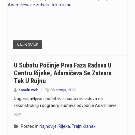
NAJNOVIJE
U Subotu Počinje Prva Faza Radova U
Centru Rijeke, Adamićeva Se Zatvara
Tek U Rujnu
Kanalri.web
05 srpnja, 2023
Dugonajavljivani početak ili nastavak radova na
rekonstrukciji i dogradnji sustava odvodnje Adamićeve…
VIŠE
Posted in
Najnovije
,
Rijeka
,
Trajni članak