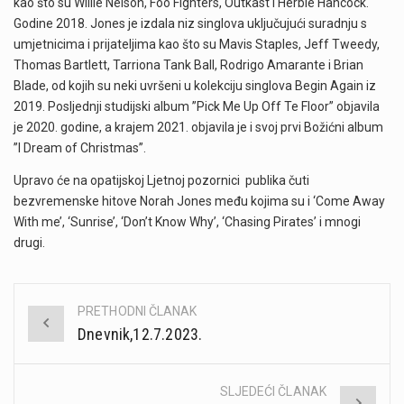
kao što su Willie Nelson, Foo Fighters, Outkast i Herbie Hancock.
Godine 2018. Jones je izdala niz singlova uključujući suradnju s
umjetnicima i prijateljima kao što su Mavis Staples, Jeff Tweedy,
Thomas Bartlett, Tarriona Tank Ball, Rodrigo Amarante i Brian
Blade, od kojih su neki uvršeni u kolekciju singlova Begin Again iz
2019. Posljednji studijski album ”Pick Me Up Off Te Floor” objavila
je 2020. godine, a krajem 2021. objavila je i svoj prvi Božićni album
”I Dream of Christmas”.
Upravo će na opatijskoj Ljetnoj pozornici publika čuti
bezvremenske hitove Norah Jones među kojima su i ‘Come Away
With me’, ‘Sunrise’, ‘Don’t Know Why’, ‘Chasing Pirates’ i mnogi
drugi.
PRETHODNI ČLANAK
Post
Dnevnik,12.7.2023.
navigation
SLJEDEĆI ČLANAK