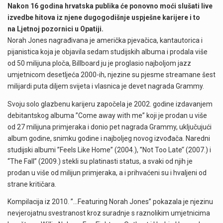
Nakon 16 godina hrvatska publika će ponovno moći slušati live
izvedbe hitova iz njene dugogodišnje uspješne karijere i to
na Ljetnoj pozornici u Opatiji.
Norah Jones nagrađivana je američka pjevačica, kantautorica i
pijanistica koja je objavila sedam studijskih albuma i prodala više
od 50 milijuna ploča, Billboard ju je proglasio najboljom jazz
umjetnicom desetljeća 2000-ih, njezine su pjesme streamane šest
milijardi puta diljem svijeta i vlasnica je devet nagrada Grammy.
Svoju solo glazbenu karijeru započela je 2002. godine izdavanjem
debitantskog albuma ”Come away with me” koji je prodan u više
od 27 milijuna primjeraka i donio pet nagrada Grammy, uključujući
album godine, snimku godine i najboljeg novog izvođača. Naredni
studijski albumi ”Feels Like Home” (2004.), ”Not Too Late’‘ (2007.) i
‘‘The Fall” (2009.) stekli su platinasti status, a svaki od njih je
prodan u više od milijun primjeraka, a i prihvaćeni su i hvaljeni od
strane kritičara.
Kompilacija iz 2010. ”…Featuring Norah Jones” pokazala je njezinu
nevjerojatnu svestranost kroz suradnje s raznolikim umjetnicima