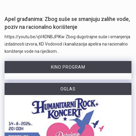
Apel građanima: Zbog suše se smanjuju zalihe vode,
poziv na racionalno korištenje
https://youtu.be/qV4DNBJPlKw Zbog dugotrajne suše i smanjenja
izdašnosti izvora, KD Vodovod i kanalizacija apelira na racionalno
korištenje vode na riječkom…
KINO PROGRAM
OGLAS