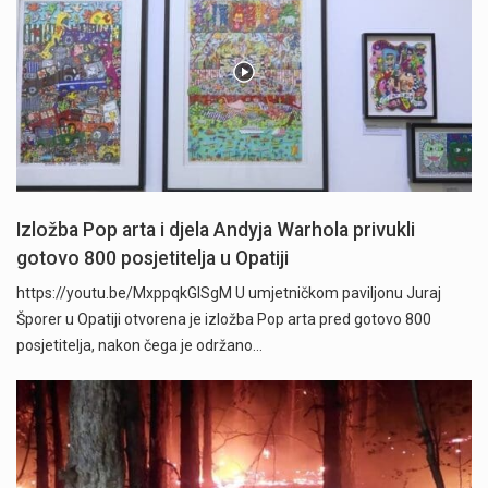
Izložba Pop arta i djela Andyja Warhola privukli
gotovo 800 posjetitelja u Opatiji
https://youtu.be/MxppqkGISgM U umjetničkom paviljonu Juraj
Šporer u Opatiji otvorena je izložba Pop arta pred gotovo 800
posjetitelja, nakon čega je održano…