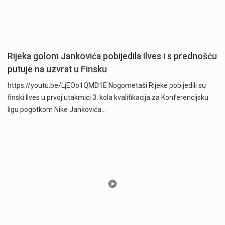
Rijeka golom Jankovića pobijedila Ilves i s prednošću
putuje na uzvrat u Finsku
https://youtu.be/LjEOo1QMD1E Nogometaši Rijeke pobijedili su
finski Ilves u prvoj utakmici 3. kola kvalifikacija za Konferencijsku
ligu pogotkom Nike Jankovića…