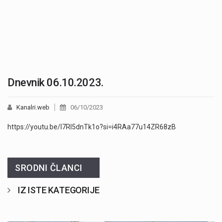
Dnevnik 06.10.2023.
Kanalri.web
06/10/2023
https://youtu.be/I7RI5dnTk1o?si=i4RAa77u14ZR68zB
SRODNI ČLANCI
IZ ISTE KATEGORIJE