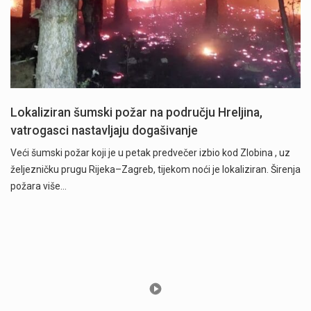
Lokaliziran šumski požar na području Hreljina,
vatrogasci nastavljaju dogašivanje
Veći šumski požar koji je u petak predvečer izbio kod Zlobina , uz
željezničku prugu Rijeka–Zagreb, tijekom noći je lokaliziran. Širenja
požara više…