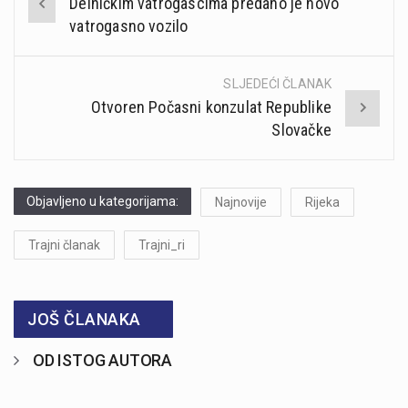
Delničkim vatrogascima predano je novo
navigation
vatrogasno vozilo
SLJEDEĆI ČLANAK
Otvoren Počasni konzulat Republike
Slovačke
Objavljeno u kategorijama:
Najnovije
Rijeka
Trajni članak
Trajni_ri
JOŠ ČLANAKA
OD ISTOG AUTORA