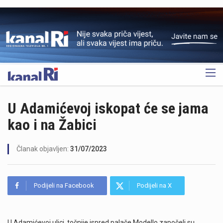
OGLAS
U Adamićevoj iskopat će se jama
kao i na Žabici
Članak objavljen:
31/07/2023
Podijeli na Facebook
Podijeli na X
U Adamićevoj ulici, točnije ispred palače Modello započeli su