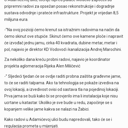
pripremni radovi za opsežan posao rekonstrukcije i dogradnje
sustava odvodnje i prateće infrastrukture. Projekt je vrijedan 8,5
milijuna eura.
-”Na ovoj poziciji ćemo krenut sa istražnim radovima na način da
ćemo skinut ove stupiće. Skinut ćemo ove kamene ploče i napravit
će izvođač jednu jamu, cirka 40 kvadrata, dubine metar, metar i
pol, najavio je direktor KD Vodovod i kanalizacija Andrej Marochini.
Za nekoliko dana kreću probni radovi, najavio je koordinator
projekta aglomeracija Rijeka Alen Miličević
-” Sljedeći tjedan će se ovdje raditi probna zaštita građevne jame,
to će se raditi talpama. Ako ta tehnologija se pokaže izvediva na
ovoj lokaciji, a izvedivost ovisi od sastava tla na pojedinoj lokaciji.
Prva jama se buši kako bi se provjerilo ima li instalacija koje nisu
ucrtane u katastar. Ukoliko je sve bude u redu, započinje se s
kopanjem velike jame kakva se nalazi na Žabici.
Kako radovi u Adamićevoj ulici budu napredovali, tako će se i
regulacija prometa u mijenjati.