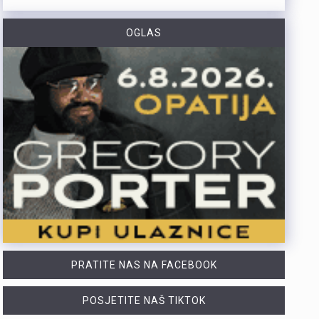
Otvorene su prijave za šesto izdanje amaterskog stolnoteniskog turnira Pajol Open. Turnir zajednički organiziraju Pajol Beach Bar i Distune Promotion. I ove se godine igra za projekt PingPongParkinson®. To je inicijativa namijenjena osobama oboljelima od Parkinsonove bolesti. Projekt je u New Yorku pokrenuo riječki glazbenik svjetskoga glasa Nenad Bach. Njemu je bolest dijagnosticirana, a nakon redovitog igranja stolnog tenisa primijetio je značajna poboljšanja. Danas u svijetu postoji više od 400 klubova u 30 zemalja. Održavaju se nacionalna i svjetska prvenstva. Sav prihod od kotizacija iznosi 10 eura. Novac je namijenjen za PingPongParkinson® Rijeka. Klub pomaže poboljšanju kvalitete života oboljelih osoba. Turnir je namijenjen isključivo amaterima. Profesionalni igrači i aktivni natjecatelji u klubovima ili ligama ne mogu sudjelovati. Prijaviti se mogu punoljetne osobe (od 18 godina) i strani državljani. Prijave traju do ponedjeljka, 17. kolovoza u 18 sati. Za prijavu je potrebno navesti: Ime i prezime Kontakt mobitel Naziv tima (obavezno samo za parove) Turnir se igra u pojedinačnoj i konkurenciji parova (maksimalno jedna prijava po osobi u obje kategorije), a format (kup ili skupine) ovisit će o broju sudionika. Kvalifikacije: Četvrtak, 20. kolovoza 2026. Završnica: Petak, 21. kolovoza 2026. (od 1. do 4. mjesta)U slučaju lošeg vremena (kiša/vjetar) turnir se…
OGLAS
Nakon kratke pauze, Klub Palach ovoga tjedna donosi tri dana ljetnog programa. Posjetitelje očekuju raznovrsni sadržaji – od kviza općeg znanja i društvenih igara do glazbenih slušaonica te akustičnih izvedbi poznatih rock i metal hitova. Program započinje u četvrtak, 6. kolovoza, u 20 sati prvim izdanjem KRiP-ova kviza općeg znanja. Tijekom kolovoza KRiP će svakog četvrtka u Palachu pripremati dinamične kvizove s osamdesetak pitanja. Kvizovi traju približno dva sata i namijenjeni su kako iskusnim igračima, tako i potpunim početnicima. Prijave su obvezne putem obrasca jer je broj mjesta ograničen. Ekipe mogu imati najviše pet članova, a kotizacija iznosi 10 eura po ekipi, neovisno o broju igrača. Za najuspješnije natjecatelje osiguran je nagradni fond koji uključuje i tekuće nagrade.Istoga dana od 20 sati pa sve do zatvaranja kluba na rasporedu je Indie slušaona. Glazbeni program posvećen je indie zvuku, održava se na terasi Palacha, a ulaz je besplatan. U petak, 7. kolovoza, s početkom u 20 sati održat će se peto izdanje popularne igre "Grad-država". Natjecanje testira brzinu, znanje i snalažljivost posjetitelja. Sudjelovati mogu timovi od jedne do tri osobe, prijave se vrše putem obrasca, dok kotizacija iznosi 5 eura po timu. Nakon završetka natjecateljskog dijela, večer se nastavlja uz Ska…
https://youtu.be/0nSUyQ1tcGw Policijski službenici Policijske postaje Crikvenica spriječili su krijumčarenje stranih državljana koji su nezakonito ušli u Republiku Hrvatsku.Zaustavili su osobno vozilo njemačkih registarskih oznaka kojim je upravljao 61-godišnji njemački državljanin, a koji je strane državljane prevozio do dogovorenog odredišta.Nakon dovršenog kriminalističkog istraživanja, osumnjičeni je uz kaznenu prijavu predan pritvorskom nadzorniku, dok se prema strancima postupa sukladno Zakonu o strancima.
https://youtu.be/k6EMi82gXCo Na putu prema Baški na otoku Krku nalazi se jedan od većih zip lineova u Hrvatskoj, s ukupno osam linija ukupne dužine 2.400 metara. Posjetiteljima nudi avanturu koja traje više od sat i pol, uz brzine do 80 km/h, maksimalnu visinu od 55 metara te najdužu pojedinačnu liniju od 700 metara. Atrakciju posjećuju sve generacije, a službeno je namijenjena osobama od 6 do 76 godina, iako je najstariji gost imao 82 godine. Svi posjetitelji prije spusta prolaze kratku obuku i provjeru opreme. Više u videoprilogu:
PRATITE NAS NA FACEBOOK
POSJETITE NAŠ TIKTOK