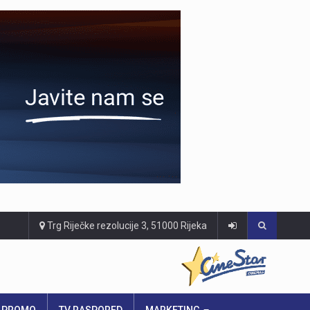
Trg Riječke rezolucije 3, 51000 Rijeka