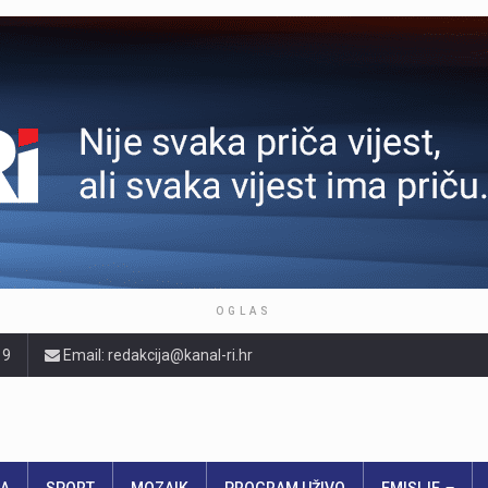
OGLAS
19
Email: redakcija@kanal-ri.hr