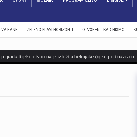
RA
SPORT
MOZAIK
PROGRAM UŽIVO
EMISIJE
VA BANK
ZELENO PLAVI HORIZONTI
OTVORENI I KAD NISMO
K