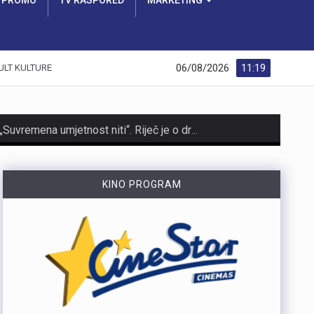
PROMO
TV RASPORED
MARKETING
06/08/2026
11:19
ULT KULTURE
https://youtu.be/zOgdGqUily8 U Muzeju grada Rijeke otvorena je izložba belgijske čipke pod nazivom „Suvremena umjetnost niti“. Riječ je o drugoj suradnji s Veleposlanstvom Kraljevine Belgije te udrugama „Artofil“ i „Living Lace“. Izložba okuplja radove 120 sudionika koji su čipku izrađivali na suvremen način, koristeći materijale poput keramike, čelika i stakla. Belgija je poznata kao kolijevka tradicionalne čipke na batiće, a izložba je povezana s poviješću same Palače šećera. Svi zainteresirani izložbu mogu pogledati do 6. rujna. Više u videoprilogu:
KINO PROGRAM
https://youtu.be/OT6Ne0UuW2Y Slovenski nogometaš Igor Vekić novo je pojačanje HNK Rijeka. Vratar koji je u karijeri nastupao za slovenski Bravo, portugalski Paços de Ferreira i danski Vejle potpisao je s riječkim klubom ugovor na dvije godine, uz mogućnost produljenja na još jednu godinu. Vekić već ima poveznicu s Rijekom jer je bio dio slovenske reprezentacije u vrijeme kada je izbornik bio Matjaž Kek. Više u videopprilogu:
https://youtu.be/YVbmHv3gA5o U sklopu obilježavanja Dana pobjede i domovinske zahvalnosti te Dana hrvatskih branitelja, na Gatu Karoline Riječke u Rijeci građanima su za razgledavanje otvoreni službeni brodovi državnih tijela. Posjetitelji su mogli obići policijski brod „Marino Jakominić“ i novi carinski brod „Šibenik“ te izbliza upoznati rad posada i tehnologiju na plovilima. Iako je brod Lučke kapetanije bio u luci, nije bio otvoren za razgledavanje, dok najavljeni brod Hrvatske ratne mornarice ove godine nije stigao u Rijeku. Više u videoprilogu:
https://youtu.be/g3PZHf8Z8yM Deseti put održana je manifestacija „Oluja na Kvarneru“ na Krčkom mostu, gdje su 222 baklje upaljene u čast poginulim braniteljima Primorsko-goranske županije. Uz sudjelovanje brojnih posjetitelja i navijačkih udruga, događaj je prenio poruku trajnog sjećanja na branitelje koji su dali život za slobodu.Na Krčkom mostu održana je deseta po redu manifestacija „Oluja na Kvarneru“ u spomen na 222 poginula branitelja s područja Primorsko-goranske županije. Svaka od 222 baklje simbolizirala je ime, uspomenu i zahvalnost na poginule u Domovinskom ratu. Više u videoprilogu: