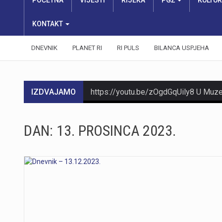
POČETNA
VIJESTI
RIJEKA
PGŽ
KULTU
KONTAKT
DNEVNIK
PLANET RI
RI PULS
BILANCA USPJEHA
IZDVAJAMO
https://youtu.be/mDR29ffvagE
DAN:
13. PROSINCA 2023.
https://youtu.be/t_-9LE0PJjw