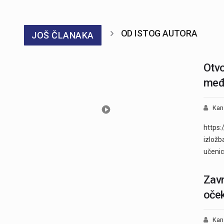
OD ISTOG AUTORA
JOŠ ČLANAKA
Otvo
međ
Kan
https:
izložb
učenic
Zavr
oček
Kan