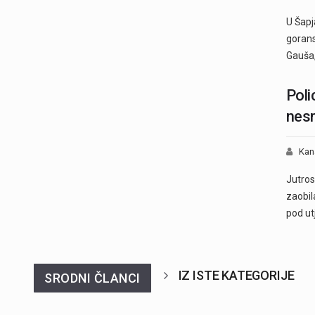
U Šapj
gorans
Gauša
Poli
nesr
Kan
Jutros
zaobil
pod u
IZ ISTE KATEGORIJE
SRODNI ČLANCI