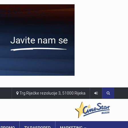
Trg Riječke rezolucije 3, 51000 Rijeka