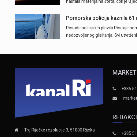
nastala materijalna šteta, dok je u j
Pomorska policija kaznila 61
Posade policijskih plovila Postaje pom
nedozvoljenog glisiranja. Svi utvrđeni
MARKET
+385 51
market
REDAKC
Trg Riječke rezolucije 3, 51000 Rijeka
+385 51