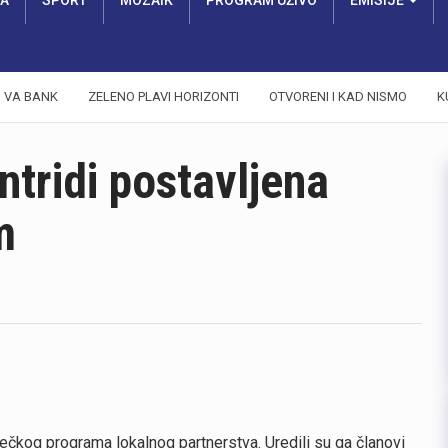
RA
SPORT
MOZAIK
PROGRAM UŽIVO
EMISIJE
VA BANK
ZELENO PLAVI HORIZONTI
OTVORENI I KAD NISMO
K
ntridi postavljena
m
ječkog programa lokalnog partnerstva. Uredili su ga članovi