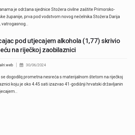
anama je održana sjednice Stožera civilne zaštite Primorsko-
ke županije, prva pod vodstvom novog nečelnika Stožera Darija
, vatrogasnog…
cajac pod utjecajem alkohola (1,77) skrivio
eću na riječkoj zaobilaznici
alri.web
30/06/2024
 se dogodilq prometna nesreća s materijalnom štetom na riječkoj
aznici koju je oko 4.45 sati izazvao 41-godišnji hrvatski državljanin
tjecajem…