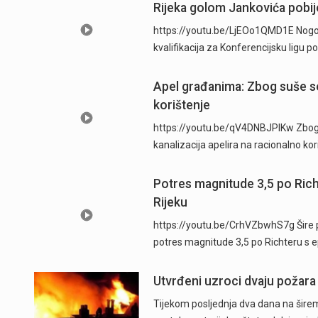
Rijeka golom Jankovića pobije
https://youtu.be/LjEOo1QMD1E Nogometa
kvalifikacija za Konferencijsku ligu
Apel građanima: Zbog suše se
korištenje
https://youtu.be/qV4DNBJPlKw Zbog d
kanalizacija apelira na racionalno ko
Potres magnitude 3,5 po Ric
Rijeku
https://youtu.be/CrhVZbwhS7g Šire p
potres magnitude 3,5 po Richteru s 
Utvrđeni uzroci dvaju požara
Tijekom posljednja dva dana na širem