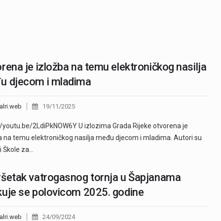
rena je izložba na temu elektroničkog nasilja
u djecom i mladima
alri.web
19/11/2025
//youtu.be/2LdiPkNOW6Y U izlozima Grada Rijeke otvorena je
a na temu elektroničkog nasilja među djecom i mladima. Autori su
i Škole za…
šetak vatrogasnog tornja u Šapjanama
uje se polovicom 2025. godine
alri.web
24/09/2024