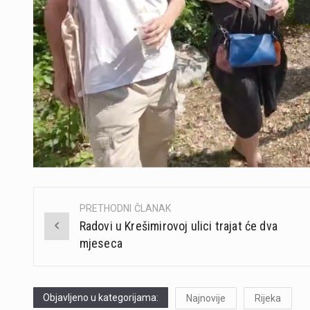
PRETHODNI ČLANAK
Post
Radovi u Krešimirovoj ulici trajat će dva
navigation
mjeseca
Objavljeno u kategorijama:
Najnovije
Rijeka