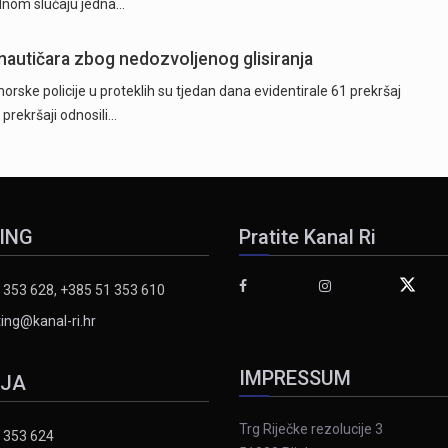
ednom slučaju jedna…
 nautičara zbog nedozvoljenog glisiranja
orske policije u proteklih su tjedan dana evidentirale 61 prekršaj
 prekršaji odnosili…
ING
Pratite Kanal Ri
 353 628, +385 51 353 610
ing@kanal-ri.hr
IMPRESSUM
IJA
Trg Riječke rezolucije 3
 353 624