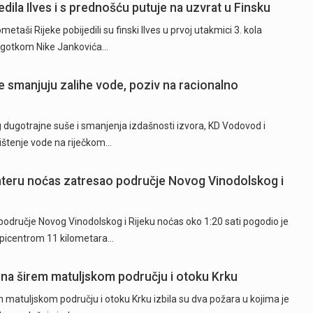
dila Ilves i s prednošću putuje na uzvrat u Finsku
ši Rijeke pobijedili su finski Ilves u prvoj utakmici 3. kola
 pogotkom Nike Jankovića…
 smanjuju zalihe vode, poziv na racionalno
ugotrajne suše i smanjenja izdašnosti izvora, KD Vodovod i
rištenje vode na riječkom…
hteru noćas zatresao područje Novog Vinodolskog i
odručje Novog Vinodolskog i Rijeku noćas oko 1:20 sati pogodio je
epicentrom 11 kilometara…
 na širem matuljskom području i otoku Krku
 matuljskom području i otoku Krku izbila su dva požara u kojima je