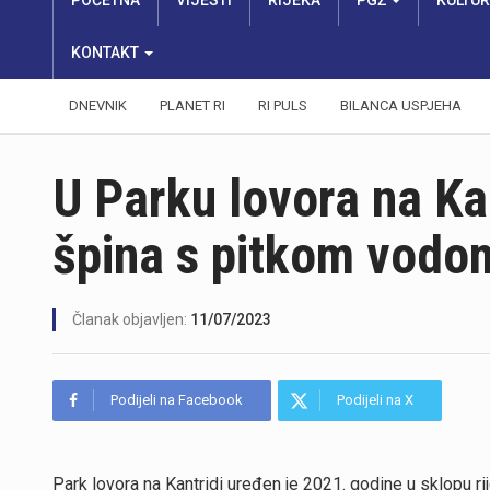
POČETNA
VIJESTI
RIJEKA
PGŽ
KULTU
KONTAKT
DNEVNIK
PLANET RI
RI PULS
BILANCA USPJEHA
U Parku lovora na Ka
špina s pitkom vodo
Članak objavljen:
11/07/2023
Podijeli na Facebook
Podijeli na X
Park lovora na Kantridi uređen je 2021. godine u sklopu ri