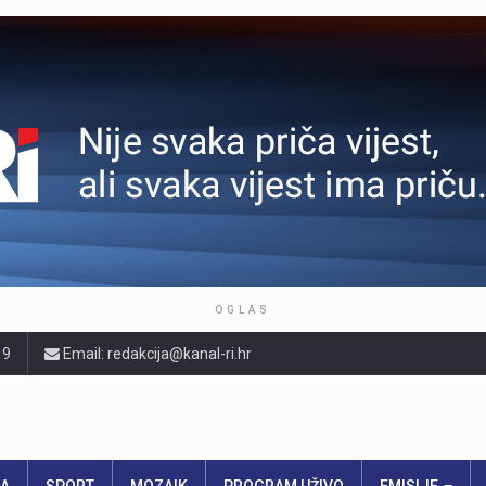
OGLAS
19
Email: redakcija@kanal-ri.hr