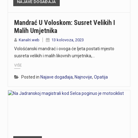
NAJAVE DOGAĐAJA
Mandrać U Voloskom: Susret Velikih I
Malih Umjetnika
Kanalri.web
13 kolovoza, 2023
Vološćanski mandrać i ovoga će ljeta postati mjesto
susreta velikih i malih likovnih umjetnika,…
VIŠE
Posted in
Najave događaja
,
Najnovije
,
Opatija