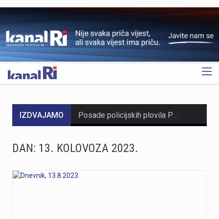
OGLAS
IZDVAJAMO
Posade policijskih plovila Postaje pomorske policije u proteklih su tjedan dana evidentirale 61 prekršaj nedozvoljenog glisiranja. Svi utvrđeni prekršaji odnosili su se na glisiranje na udaljenosti manjoj od 300 metara od obale. Prekršaji su zabilježeni u akvatoriju otoka Krka, Raba i Cresa te na području Kraljevice. Zbog počinjenih prekršaja policija je sankcionirala državljane 12 različitih zemalja. Među njima je najviše državljana Slovenije i Njemačke, po 15 iz svake države. Kazne su izrečene i za devet državljana Austrije, šest državljana Italije, pet državljana Hrvatske te četiri državljana Mađarske. Sankcionirana su i po dva državljana Slovačke, kao i po jedan državljanin iz Rumunjske, Belgije, Poljske, Srbije i Češke. Svim počiniteljima izrečene su novčane kazne sukladno odredbama Pomorskog zakonika. Policijski službenici pomorske policije nastavit će provoditi pojačane nadzore na moru kako bi se povećala sigurnost svih sudionika u pomorskom prometu. Ujedno se pozivaju svi nautičari da se strogo pridržavaju propisa i vode računa o sigurnosti kupača i drugih osoba na moru, s posebnim naglaskom na zabranu glisiranja na udaljenosti manjoj od 300 metara od obale.
https://youtu.be/T5evucKJLOw
DAN:
13. KOLOVOZA 2023.
U subotu, 8. kolovoza, Fužine će postati središte susreta folklorne baštine, tradicijskih zanata i običaja iz Hrvatske i inozemstva. S početkom u 12 sati, centar Fužina, pozornica i prostor ispod brane jezera Bajer ugostit će 4. Međunarodni festival folklora i 2. Festival starih zanata. Ove dvije manifestacije kroz nastupe folklornih skupina, demonstracije tradicijskih vještina, radionice, predavanja, domaće proizvode i gastronomske sadržaje predstavljaju bogatstvo kulturne baštine. Ulaz na manifestaciju u potpunosti je besplatan, kao i sudjelovanje u svim radionicama, predavanju, dječjem programu i folklornim nastupima. Program započinje u podne nastupom grupe Dar Mar, nakon čega slijede prve demonstracije starih zanata i tradicijskih vještina koje će se odvijati tijekom cijelog dana kao jedan od središnjih dijelova manifestacije. Posjetitelje očekuje bogat izbor radionica u kojima mogu upoznati stare obrte i okušati se u tradicijskim tehnikama. Zlatko Pochobradsky iz Domaće radinosti iz Gerova predstavit će izradu unikatnih drvenih predmeta inspiriranih prirodom Gorskog kotara, dok će Ribolovna udruga Bajer Fužine demonstrirati sportski ribolov. Bojan Marđetko vodit će radionicu izrade potkovica za sreću, Antun Štimac iz Crnog Luga prezentirat će izradu šindre, odnosno specifičnog načina pokrivanja goranskih krovova drvom, a Stela Gržinić iz obrta LEBJOR prikazat će glodanje zdjele od masline. U poslijepodnevnim satima program se…
Na Bazenima Kantrida završeni su opsežni radovi obnove vrijedni 366.190 eura. Projekt je obuhvatio sanaciju lučne konstrukcije rasvjete vanjskog olimpijskog bazena, ugradnju LED rasvjete i djelomičnu sanaciju školjke bazena, čime su unaprijeđeni sigurnost, funkcionalnost i energetska učinkovitost jednog od najznačajnijih riječkih sportskih objekata.Radovi su provedeni od 20. travnja do 7. srpnja, a obuhvatili su sanaciju i antikorozivnu zaštitu lučne konstrukcije rasvjete vanjskog olimpijskog bazena. Vrijednost antikorozivne zaštite iznosila je 302.500 eura s PDV-om, dok ukupna vrijednost svih izvedenih radova na kompleksu Bazeni Kantrida iznosi 366.190 eura.Posebna važnost ovog zahvata proizlazi iz činjenice da je riječ o prvoj cjelovitoj sanaciji i antikorozivnoj zaštiti lučne čelične konstrukcije od izgradnje otvorenog olimpijskog bazena 1972. godine. Radovima su osigurani dugoročna sigurnost, stabilnost i pouzdanost konstrukcije.Projekt je obuhvatio sanaciju armiranobetonskih temelja, bravarske popravke čeličnih elemenata lukova, rasvjetne platforme, revizijskog stubišta i ograda, pjeskarenje svih čeličnih elemenata te izvedbu cjelovitog sustava antikorozivne zaštite u skladu s projektom sanacije.Tijekom izvođenja radova iskorištena je već postavljena skela za zamjenu postojećih reflektora novom generacijom LED rasvjete. Nova rasvjeta omogućuje kvalitetnije uvjete za treninge, natjecanja i druge programe, uz manju potrošnju električne energije i niže troškove održavanja. Procijenjeni povrat ulaganja u LED rasvjetu kraći je od tri godine.Nakon završetka radova…
https://youtu.be/AicJRDuKNkg Na Grobniku već petu godinu radi prvi hrvatski interaktivni muzej trkaćih automobila, nastao iz izložbe pokrenute tijekom pandemije. Posebnost muzeja, koji vodi vlasnik Dorijan Kljun, jest u tome što posjetitelji mogu sjesti u vozila i čuti zvuk upaljenih motora, budući da većina eksponata i danas vozi utrke. Muzej privlači posjetitelje iz cijele Europe, a za 23. kolovoza najavljeno je drugo izdanje Grobnik Car Showa uz defile od sedamdesetak vozila i predstavljanje domaćih gastro specijaliteta. Više u videoprilogu: