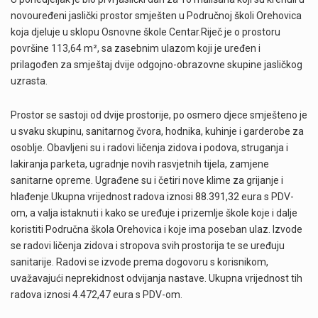
novouređeni jaslički prostor smješten u Područnoj školi Orehovica
koja djeluje u sklopu Osnovne škole Centar.Riječ je o prostoru
površine 113,64 m², sa zasebnim ulazom koji je uređen i
prilagođen za smještaj dvije odgojno-obrazovne skupine jasličkog
uzrasta.
Prostor se sastoji od dvije prostorije, po osmero djece smješteno je
u svaku skupinu, sanitarnog čvora, hodnika, kuhinje i garderobe za
osoblje. Obavljeni su i radovi ličenja zidova i podova, struganja i
lakiranja parketa, ugradnje novih rasvjetnih tijela, zamjene
sanitarne opreme. Ugrađene su i četiri nove klime za grijanje i
hlađenje.Ukupna vrijednost radova iznosi 88.391,32 eura s PDV-
om, a valja istaknuti i kako se uređuje i prizemlje škole koje i dalje
koristiti Područna škola Orehovica i koje ima poseban ulaz. Izvode
se radovi ličenja zidova i stropova svih prostorija te se uređuju
sanitarije. Radovi se izvode prema dogovoru s korisnikom,
uvažavajući neprekidnost odvijanja nastave. Ukupna vrijednost tih
radova iznosi 4.472,47 eura s PDV-om.