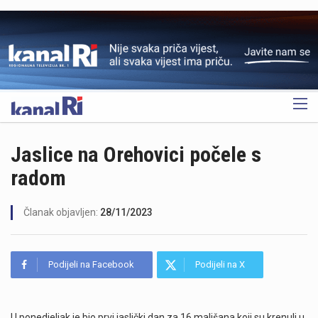
OGLAS
Jaslice na Orehovici počele s
radom
Članak objavljen:
28/11/2023
Podijeli na Facebook
Podijeli na X
U ponedjeljak je bio prvi jaslički dan za 16 mališana koji su krenuli u