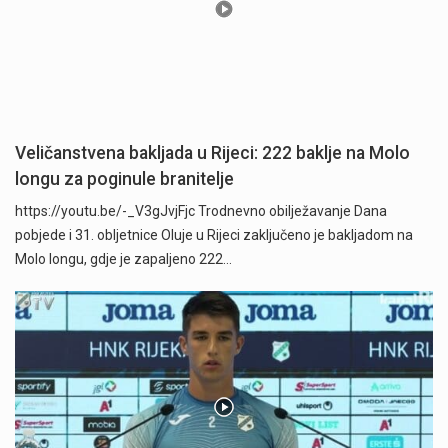
Veličanstvena bakljada u Rijeci: 222 baklje na Molo
longu za poginule branitelje
https://youtu.be/-_V3gJvjFjc Trodnevno obilježavanje Dana
pobjede i 31. obljetnice Oluje u Rijeci zaključeno je bakljadom na
Molo longu, gdje je zapaljeno 222…