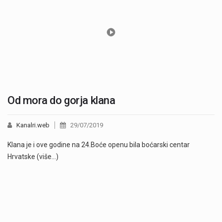
Od mora do gorja klana
Kanalri.web
29/07/2019
Klana je i ove godine na 24.Boće openu bila boćarski centar
Hrvatske (više…)