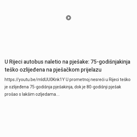
U Rijeci autobus naletio na pješake: 75-godišnjakinja
teško ozlijeđena na pješačkom prijelazu
https://youtu.be/mldUU0Knk1Y U prometnoj nesreći u Rijeci teško
je ozlijeđena 75-godišnja pješakinja, dok je 80-godišnji pješak
prošao s lakšim ozljedama.…