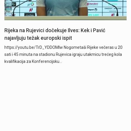
Rijeka na Rujevici dočekuje Ilves: Kek i Pavić
najavljuju težak europski ispit
https://youtu.be/TrD_YDDOMIw Nogometaši Rijeke večeras u 20
sati i 45 minuta na stadionu Rujevica igraju utakmicu trećeg kola
kvalifikacija za Konferencijsku…