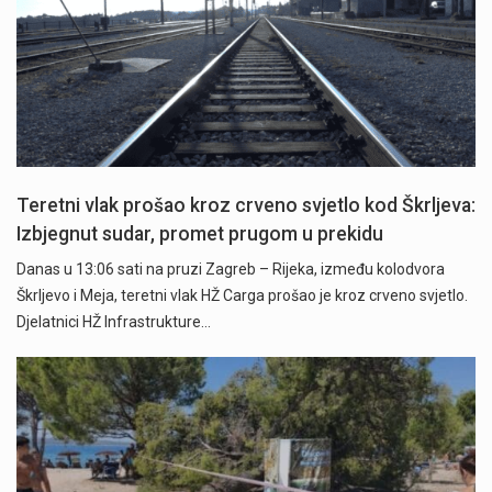
Teretni vlak prošao kroz crveno svjetlo kod Škrljeva:
Izbjegnut sudar, promet prugom u prekidu
Danas u 13:06 sati na pruzi Zagreb – Rijeka, između kolodvora
Škrljevo i Meja, teretni vlak HŽ Carga prošao je kroz crveno svjetlo.
Djelatnici HŽ Infrastrukture…