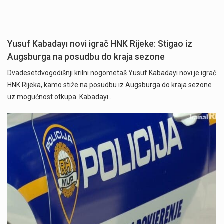
Yusuf Kabadayı novi igrač HNK Rijeke: Stigao iz
Augsburga na posudbu do kraja sezone
Dvadesetdvogodišnji krilni nogometaš Yusuf Kabadayı novi je igrač
HNK Rijeka, kamo stiže na posudbu iz Augsburga do kraja sezone
uz mogućnost otkupa. Kabadayı…