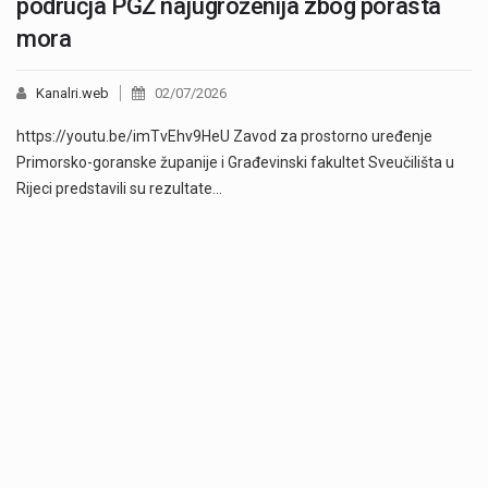
područja PGŽ najugroženija zbog porasta
mora
Kanalri.web
02/07/2026
https://youtu.be/imTvEhv9HeU Zavod za prostorno uređenje
Primorsko-goranske županije i Građevinski fakultet Sveučilišta u
Rijeci predstavili su rezultate…