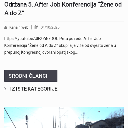
Održana 5. After Job Konferencija “Žene od
A do Z”
Kanalri.web
04/10/2025
https://youtu.be/JIFXZiNxDOU Peta po redu After Job
Konferencija “Žene od A do Z” okupila je više od dvjesto žena u
prepunoj Kongresnoj dvorani opatijskog…
SRODNI ČLANCI
IZ ISTE KATEGORIJE