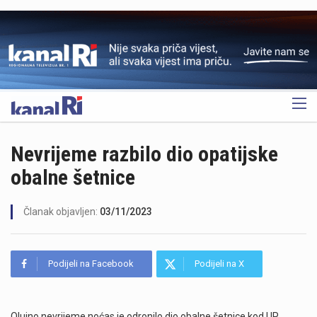
OGLAS
Nevrijeme razbilo dio opatijske
obalne šetnice
Članak objavljen:
03/11/2023
Podijeli na Facebook
Podijeli na X
Olujno nevrijeme noćas je odronilo dio obalne šetnice kod UP