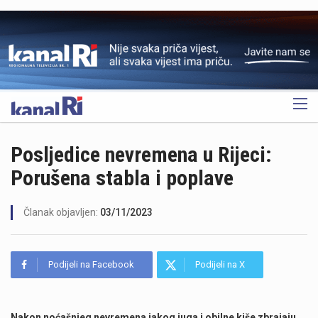
OGLAS
Posljedice nevremena u Rijeci:
Porušena stabla i poplave
Članak objavljen:
03/11/2023
Podijeli na Facebook
Podijeli na X
Nakon noćašnjeg nevremena jakog juga i obilne kiše zbrajaju