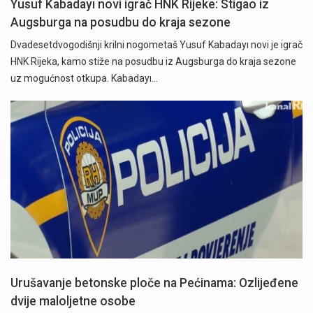
Yusuf Kabadayı novi igrač HNK Rijeke: Stigao iz
Augsburga na posudbu do kraja sezone
Dvadesetdvogodišnji krilni nogometaš Yusuf Kabadayı novi je igrač
HNK Rijeka, kamo stiže na posudbu iz Augsburga do kraja sezone
uz mogućnost otkupa. Kabadayı…
Urušavanje betonske ploče na Pećinama: Ozlijeđene
dvije maloljetne osobe