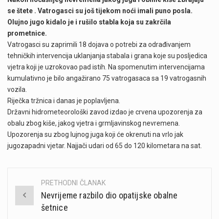
se štete . Vatrogasci su još tijekom noći imali puno posla.
Olujno jugo kidalo je i rušilo stabla koja su zakrčila
prometnice.
Vatrogasci su zaprimili 18 dojava o potrebi za odrađivanjem
tehničkih intervencija uklanjanja stabala i grana koje su posljedica
vjetra koji je uzrokovao pad istih. Na spomenutim intervencijama
kumulativno je bilo angažirano 75 vatrogasaca sa 19 vatrogasnih
vozila.
Riječka tržnica i danas je poplavljena.
Državni hidrometeorološki zavod izdao je crvena upozorenja za
obalu zbog kiše, jakog vjetra i grmljavinskog nevremena.
Upozorenja su zbog lujnog juga koji će okrenuti na vrlo jak
jugozapadni vjetar. Najjači udari od 65 do 120 kilometara na sat.
PRETHODNI ČLANAK
Post
Nevrijeme razbilo dio opatijske obalne
navigation
šetnice