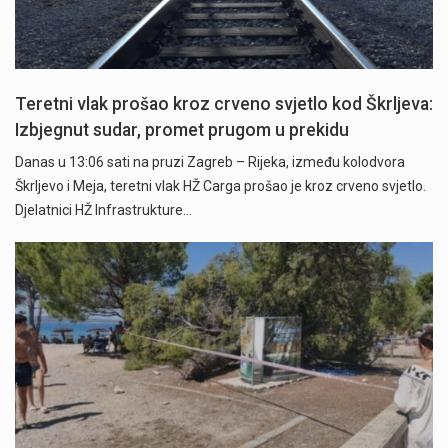
Teretni vlak prošao kroz crveno svjetlo kod Škrljeva:
Izbjegnut sudar, promet prugom u prekidu
Danas u 13:06 sati na pruzi Zagreb – Rijeka, između kolodvora
Škrljevo i Meja, teretni vlak HŽ Carga prošao je kroz crveno svjetlo.
Djelatnici HŽ Infrastrukture…