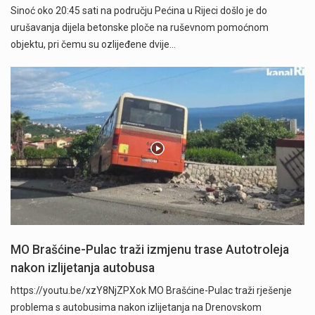
Sinoć oko 20:45 sati na području Pećina u Rijeci došlo je do
urušavanja dijela betonske ploče na ruševnom pomoćnom
objektu, pri čemu su ozlijeđene dvije…
MO Brašćine-Pulac traži izmjenu trase Autotroleja
nakon izlijetanja autobusa
https://youtu.be/xzY8NjZPXok MO Brašćine-Pulac traži rješenje
problema s autobusima nakon izlijetanja na Drenovskom