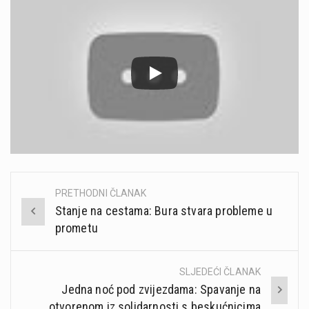
PRETHODNI ČLANAK
Post
Stanje na cestama: Bura stvara probleme u
navigation
prometu
SLJEDEĆI ČLANAK
Jedna noć pod zvijezdama: Spavanje na
otvorenom iz solidarnosti s beskućnicima