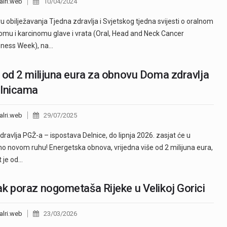
alri.web
10/04/2024
ru obilježavanja Tjedna zdravlja i Svjetskog tjedna svijesti o oralnom
omu i karcinomu glave i vrata (Oral, Head and Neck Cancer
ness Week), na…
 od 2 milijuna eura za obnovu Doma zdravlja
elnicama
alri.web
29/07/2025
ravlja PGŽ-a – ispostava Delnice, do lipnja 2026. zasjat će u
o novom ruhu! Energetska obnova, vrijedna više od 2 milijuna eura,
t je od…
k poraz nogometaša Rijeke u Velikoj Gorici
alri.web
23/03/2026