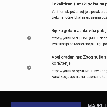
Lokaliziran šumski požar na p
Veći šumski požar koji je u petak pre
tijekom noći je lokaliziran. Širenja po
Rijeka golom Jankovića pobije
https://youtu.be/LjEOo1QMD1E Nogometa
kvalifikacija za Konferencijsku ligu
Apel građanima: Zbog suše se
korištenje
https://youtu.be/qV4DNBJPlKw Zbog d
kanalizacija apelira na racionalno ko
MARKET