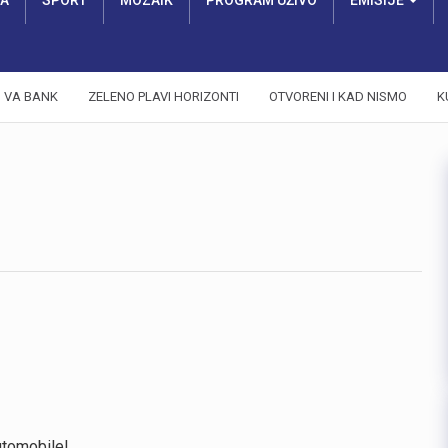
RA
SPORT
MOZAIK
PROGRAM UŽIVO
EMISIJE
VA BANK
ZELENO PLAVI HORIZONTI
OTVORENI I KAD NISMO
K
utomobile!