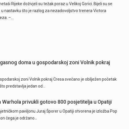
taši Rijeke doživjeli su težak poraz u Velikoj Gorici. Bijeli su se
i u nastavku što je razlog za nezadovoljstvo trenera Victora
eza. –…
ogasnog doma u gospodarskoj zoni Volnik pokraj
odarskoj zoni Volnik pokraj Cresa svečano je obilježen početak
to predstavlja jedan od…
a Warhola privukli gotovo 800 posjetitelja u Opatiji
tničkom paviljonu Juraj Šporer u Opatiji otvorena je izložba Pop
akon čega je održano…