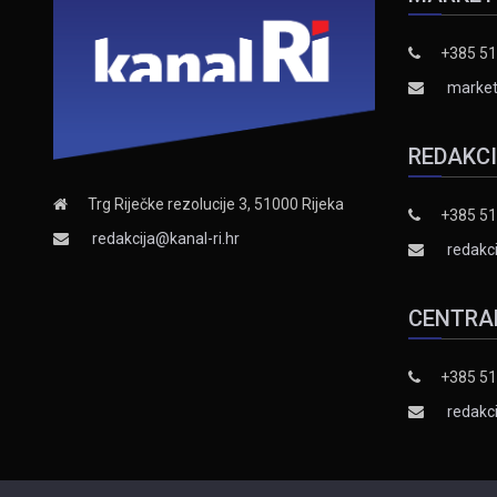
+385 51
market
REDAKC
Trg Riječke rezolucije 3, 51000 Rijeka
+385 51
redakcija@kanal-ri.hr
redakci
CENTRA
+385 51
redakci