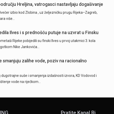
odručju Hreljina, vatrogasci nastavljaju dogašivanje
dvečer izbio kod Zlobina , uz željezničku prugu Rijeka–Zagreb,
žara više…
dila Ilves i s prednošću putuje na uzvrat u Finsku
ši Rijeke pobijedili su finski Ilves u prvoj utakmici 3. kola
 pogotkom Nike Jankovića…
 smanjuju zalihe vode, poziv na racionalno
ugotrajne suše i smanjenja izdašnosti izvora, KD Vodovod i
rištenje vode na riječkom…
ING
Pratite Kanal Ri