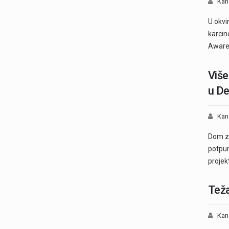
Kan
U okvi
karcin
Aware
Više
u D
Kan
Dom zd
potpun
projek
Teža
Kan