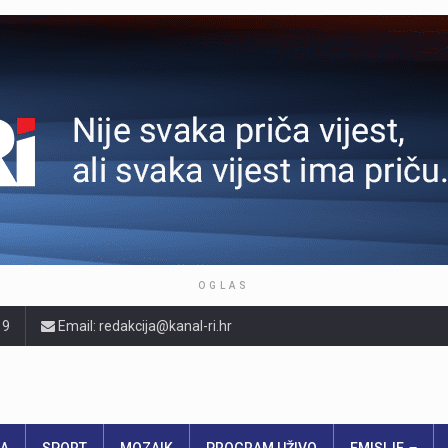
OGLAS
19
Email: redakcija@kanal-ri.hr