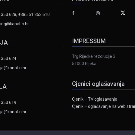
 353 628, +385 51 353 610
ing@kanal-ri.hr
IMPRESSUM
IJA
Trg Riječke rezolucije 3
 353 624
51000 Rijeka
ja@kanal-ri.hr
Cjenici oglašavanja
LA
Cjenik – TV oglašavanje
 353 619
Cjenik – oglašavanje na web stran
ja@kanal-ri.hr