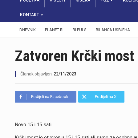
POČETNA
VIJESTI
RIJEKA
PGŽ
KULTU
KONTAKT
DNEVNIK
PLANET RI
RI PULS
BILANCA USPJEHA
Zatvoren Krčki most
Članak objavljen:
22/11/2023
Podijeli na Facebook
Podijeli na X
Novo 15 i 15 sati
Krčki most je otvoren u 15 i 15 sati,ali samo za osobne a