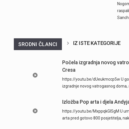
Nogome
raspal
Sanch
IZ ISTE KATEGORIJE
SRODNI ČLANCI
Počela izgradnja novog vatr
Cresa
https://youtu.be/dUeukmccp5w U gosp
izgradnje novog vatrogasnog doma, š
Izložba Pop arta i djela Andyj
https://youtu.be/MxppqkGISgM U umje
arta pred gotovo 800 posjetitelja, n