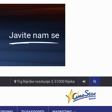
Trg Riječke rezolucije 3, 51000 Rijeka