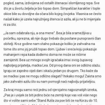
pogled, sama, izdvojena od ostalih štenaca i slomljenog repa. Sve
što je u životu željela je bio topao dom. Simpatičan karakter i tople
okice bile su dovoljne da očara bilo kojeg čovjeka. Vlasnica se često
našali kako je uzela najružnijeg štenca iz azila, ali ju ne bi mijenjala
ni za što.
„Ja sam odabrala nju, a ona mene“. Bea je bila sramežljiva u
početku, oprezna, ali nije dugo trebalo da postane punopravni član
obitelji. Kroz godine nam stalno pokazuje koliko je zahvalna na
tome što smo joj pružili topao dom. Ljubav i sreća koju pokazuje
mahanjem repa kada dođemo doma ne može se ničime
zamijeniti. Bea uz mnogo svojih igračaka ima i svog čupavog
najboljeg prijatelja, mačka Lea. Od prvog dana oni se odlično slažu.
Igraju se zajedno cijeli dan i skaču jedan po drugom. Tko kaže da
se mačka i pas ne mogu odlično slagati? Itekako mogu! Zaista smo
jako zahvalni azilu što su nam pomogli naći najbolju prijateljicu.
Za kraj mogu samo reći jednu od vjerojatno najpoznatijih izreka,
„Pas je i uvijek će biti jedino biće na zemlji koje vas voli više nego
što vi volite sami sebe.“Štand Azila za pse biti će na Korzu do 10.