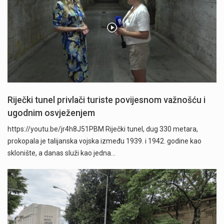
Riječki tunel privlači turiste povijesnom važnošću i
ugodnim osvježenjem
https://youtu.be/jr4h8J51PBM Riječki tunel, dug 330 metara,
prokopala je talijanska vojska između 1939. i 1942. godine kao
sklonište, a danas služi kao jedna…