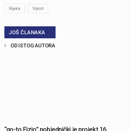
Rijeka
Vijesti
JOŠ ČLANAKA
OD ISTOG AUTORA
“go-to Fizio” pobjednički je projekt 16.