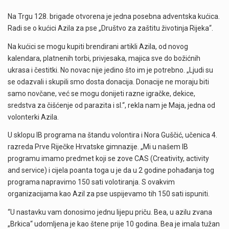
Na Trgu 128. brigade otvorena je jedna posebna adventska kućica.
Radi se o kućici Azila za pse „Društvo za zaštitu životinja Rijeka“.
Na kućici se mogu kupiti brendirani artikli Azila, od novog
kalendara, platnenih torbi, privjesaka, majica sve do božićnih
ukrasa i čestitki. No novac nije jedino što im je potrebno. „Ljudi su
se odazvali i skupili smo dosta donacija. Donacije ne moraju biti
samo novčane, već se mogu donijeti razne igračke, dekice,
sredstva za čišćenje od parazita i sl.“, rekla nam je Maja, jedna od
volonterki Azila.
U sklopu IB programa na štandu volontira i Nora Guščić, učenica 4.
razreda Prve Riječke Hrvatske gimnazije. „Mi u našem IB
programu imamo predmet koji se zove CAS (Creativity, activity
and service) i cijela poanta toga u je da u 2 godine pohađanja tog
programa napravimo 150 sati volotiranja. S ovakvim
organizacijama kao Azil za pse uspijevamo tih 150 sati ispuniti.
“U nastavku vam donosimo jednu lijepu priču. Bea, u azilu zvana
„Brkica“ udomljena je kao štene prije 10 godina. Bea je imala tužan