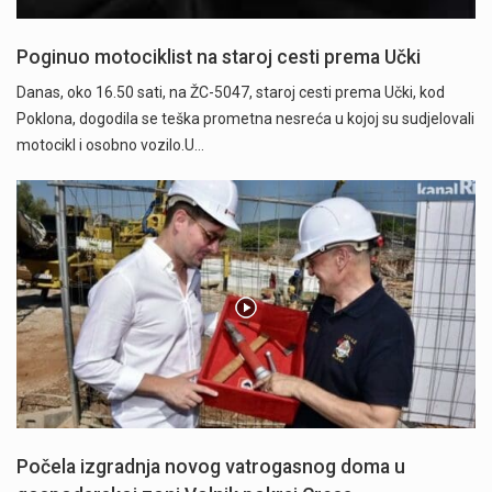
Poginuo motociklist na staroj cesti prema Učki
Danas, oko 16.50 sati, na ŽC-5047, staroj cesti prema Učki, kod
Poklona, dogodila se teška prometna nesreća u kojoj su sudjelovali
motocikl i osobno vozilo.U…
Počela izgradnja novog vatrogasnog doma u