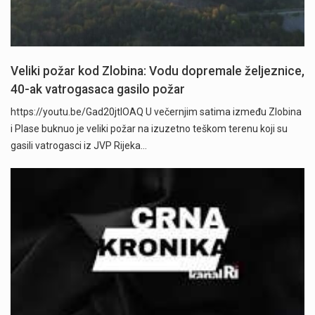
Veliki požar kod Zlobina: Vodu dopremale željeznice,
40-ak vatrogasaca gasilo požar
https://youtu.be/Gad20jtIOAQ U večernjim satima između Zlobina
i Plase buknuo je veliki požar na izuzetno teškom terenu koji su
gasili vatrogasci iz JVP Rijeka…