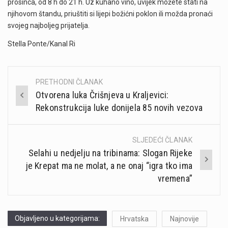
prosinca, od 8 h do 21 h. Uz kuhano vino, uvijek možete stati na
njihovom štandu, priuštiti si lijepi božićni poklon ili možda pronaći
svojeg najboljeg prijatelja.
Stella Ponte/Kanal Ri
PRETHODNI ČLANAK
Post
Otvorena luka Črišnjeva u Kraljevici:
navigation
Rekonstrukcija luke donijela 85 novih vezova
SLJEDEĆI ČLANAK
Selahi u nedjelju na tribinama: Slogan Rijeke
je Krepat ma ne molat, a ne onaj “igra tko ima
vremena”
Objavljeno u kategorijama:
Hrvatska
Najnovije