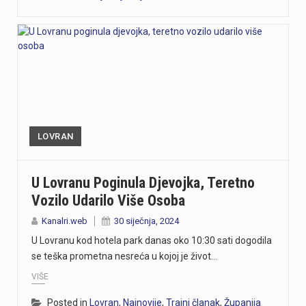
LOVRAN
U Lovranu Poginula Djevojka, Teretno
Vozilo Udarilo Više Osoba
Kanalri.web
30 siječnja, 2024
U Lovranu kod hotela park danas oko 10:30 sati dogodila
se teška prometna nesreća u kojoj je život…
VIŠE
Posted in
Lovran
,
Najnovije
,
Trajni članak
,
Županija