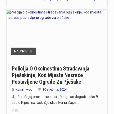
NAJNOVIJE
Policija O Okolnostima Stradavanja
Pješakinje, Kod Mjesta Nesreće
Postavljene Ograde Za Pješake
Kanalri.web
30 siječnja, 2024
U jučerašnjoj prometnoj nesreći koja se dogodila oko 9
sati u Rijeci, na raskrižju ulica Ivana Zajca…
VIŠE