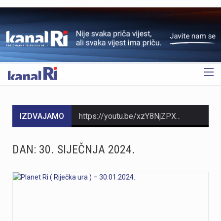
OGLAS
IZDVAJAMO
https://youtu.be/xzY8NjZPXok MO Brašćine-Pulac traži rješenje problema s autobusima nakon izlijetanja na Drenovskom putuNakon izlijetanja autobusa Autotroleja na Drenovskom putu, Vijeće MO Brašćine-Pulac izrazilo je zabrinutost građana, ističući opasnu situaciju te tražeći izmjenu trase i prilagodbu sistema javnog prijevoza. Predsjednik Vijeća Josip Rupčić navodi da su održani sastanci o pravilima parkiranja i zabrani izlaska vozača iz autobusa, no upitno je poštivanje tih uputa.Vijeće traži hitan sastanak s Gradom Rijekom kao vlasnikom Autotroleja kako bi se riješio problem i izmijenila trasa. Više u videoprilogu:
https://youtu.be/jr4h8J51PBM Riječki tunel, dug 330 metara, prokopala je talijanska vojska između 1939. i 1942. godine kao sklonište, a danas služi kao jedna od najvećih turističkih atrakcija Rijeke. Zbog stalne temperature od 15 stupnjeva, tunel ljeti privlači domaće i strane turiste koji u njemu traže osvježenje od ljetnih vrućina i uče o povijesti. Prošle je godine tunelom prošetalo 44 000 posjetitelja, a višenamjenski prostor danas ugošćuje izložbe, vinska događanja i adventske aktivnosti. Više u videoprilogu:
DAN:
30. SIJEČNJA 2024.
https://youtu.be/Gad20jtIOAQ U večernjim satima između Zlobina i Plase buknuo je veliki požar na izuzetno teškom terenu koji su gasili vatrogasci iz JVP Rijeka i sedam DVD-ova. Zbog nepristupačnosti terena, vodu za gašenje dopremile su Hrvatske željeznice, a desetak vatrogasaca jutros je nastavilo s dogašivanjem. Iako je uzrok često iskrenje s pruge, požar je izbio 200 metara dalje, te se uzrok tek treba utvrditi. Više u videoprilogu:
Danas, oko 16.50 sati, na ŽC-5047, staroj cesti prema Učki, kod Poklona, dogodila se teška prometna nesreća u kojoj su sudjelovali motocikl i osobno vozilo.U nesreći je smrtno stradao vozač motocikla, koji je preminuo na mjestu događaja.U tijeku je očevid kojim će se utvrditi okolnosti i uzrok nesreće.
https://youtu.be/T5evucKJLOw