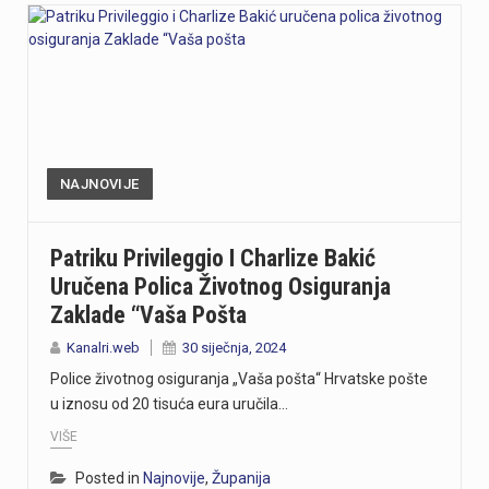
NAJNOVIJE
Patriku Privileggio I Charlize Bakić
Uručena Polica Životnog Osiguranja
Zaklade “Vaša Pošta
Kanalri.web
30 siječnja, 2024
Police životnog osiguranja „Vaša pošta“ Hrvatske pošte
u iznosu od 20 tisuća eura uručila…
VIŠE
Posted in
Najnovije
,
Županija