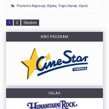
Posted in
Najnovije
,
Rijeka
,
Trajni članak
,
Vijesti
Page
Page
1
2
Sljedeće
KINO PROGRAM
OGLAS