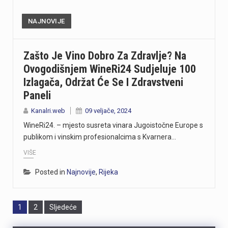
NAJNOVIJE
Zašto Je Vino Dobro Za Zdravlje? Na
Ovogodišnjem WineRi24 Sudjeluje 100
Izlagača, Održat Će Se I Zdravstveni
Paneli
Kanalri.web
09 veljače, 2024
WineRi24. – mjesto susreta vinara Jugoistočne Europe s
publikom i vinskim profesionalcima s Kvarnera…
VIŠE
Posted in
Najnovije
,
Rijeka
Page
Page
1
2
Sljedeće