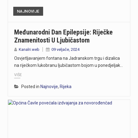
NAJNOVIJE
Međunarodni Dan Epilepsije: Riječke
Znamenitosti U Ljubičastom
Kanalri.web
09 veljače, 2024
Osvjetljavanjem fontana na Jadranskom trgu i dizalica
na riječkom lukobranu ljubičastom bojom u ponedjeljak…
VIŠE
Posted in
Najnovije
,
Rijeka