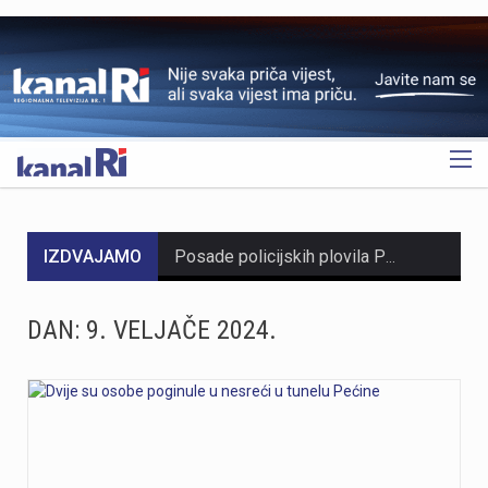
OGLAS
IZDVAJAMO
Posade policijskih plovila Postaje pomorske policije u proteklih su tjedan dana evidentirale 61 prekršaj nedozvoljenog glisiranja. Svi utvrđeni prekršaji odnosili su se na glisiranje na udaljenosti manjoj od 300 metara od obale. Prekršaji su zabilježeni u akvatoriju otoka Krka, Raba i Cresa te na području Kraljevice. Zbog počinjenih prekršaja policija je sankcionirala državljane 12 različitih zemalja. Među njima je najviše državljana Slovenije i Njemačke, po 15 iz svake države. Kazne su izrečene i za devet državljana Austrije, šest državljana Italije, pet državljana Hrvatske te četiri državljana Mađarske. Sankcionirana su i po dva državljana Slovačke, kao i po jedan državljanin iz Rumunjske, Belgije, Poljske, Srbije i Češke. Svim počiniteljima izrečene su novčane kazne sukladno odredbama Pomorskog zakonika. Policijski službenici pomorske policije nastavit će provoditi pojačane nadzore na moru kako bi se povećala sigurnost svih sudionika u pomorskom prometu. Ujedno se pozivaju svi nautičari da se strogo pridržavaju propisa i vode računa o sigurnosti kupača i drugih osoba na moru, s posebnim naglaskom na zabranu glisiranja na udaljenosti manjoj od 300 metara od obale.
https://youtu.be/T5evucKJLOw
DAN:
9. VELJAČE 2024.
U subotu, 8. kolovoza, Fužine će postati središte susreta folklorne baštine, tradicijskih zanata i običaja iz Hrvatske i inozemstva. S početkom u 12 sati, centar Fužina, pozornica i prostor ispod brane jezera Bajer ugostit će 4. Međunarodni festival folklora i 2. Festival starih zanata. Ove dvije manifestacije kroz nastupe folklornih skupina, demonstracije tradicijskih vještina, radionice, predavanja, domaće proizvode i gastronomske sadržaje predstavljaju bogatstvo kulturne baštine. Ulaz na manifestaciju u potpunosti je besplatan, kao i sudjelovanje u svim radionicama, predavanju, dječjem programu i folklornim nastupima. Program započinje u podne nastupom grupe Dar Mar, nakon čega slijede prve demonstracije starih zanata i tradicijskih vještina koje će se odvijati tijekom cijelog dana kao jedan od središnjih dijelova manifestacije. Posjetitelje očekuje bogat izbor radionica u kojima mogu upoznati stare obrte i okušati se u tradicijskim tehnikama. Zlatko Pochobradsky iz Domaće radinosti iz Gerova predstavit će izradu unikatnih drvenih predmeta inspiriranih prirodom Gorskog kotara, dok će Ribolovna udruga Bajer Fužine demonstrirati sportski ribolov. Bojan Marđetko vodit će radionicu izrade potkovica za sreću, Antun Štimac iz Crnog Luga prezentirat će izradu šindre, odnosno specifičnog načina pokrivanja goranskih krovova drvom, a Stela Gržinić iz obrta LEBJOR prikazat će glodanje zdjele od masline. U poslijepodnevnim satima program se…
Na Bazenima Kantrida završeni su opsežni radovi obnove vrijedni 366.190 eura. Projekt je obuhvatio sanaciju lučne konstrukcije rasvjete vanjskog olimpijskog bazena, ugradnju LED rasvjete i djelomičnu sanaciju školjke bazena, čime su unaprijeđeni sigurnost, funkcionalnost i energetska učinkovitost jednog od najznačajnijih riječkih sportskih objekata.Radovi su provedeni od 20. travnja do 7. srpnja, a obuhvatili su sanaciju i antikorozivnu zaštitu lučne konstrukcije rasvjete vanjskog olimpijskog bazena. Vrijednost antikorozivne zaštite iznosila je 302.500 eura s PDV-om, dok ukupna vrijednost svih izvedenih radova na kompleksu Bazeni Kantrida iznosi 366.190 eura.Posebna važnost ovog zahvata proizlazi iz činjenice da je riječ o prvoj cjelovitoj sanaciji i antikorozivnoj zaštiti lučne čelične konstrukcije od izgradnje otvorenog olimpijskog bazena 1972. godine. Radovima su osigurani dugoročna sigurnost, stabilnost i pouzdanost konstrukcije.Projekt je obuhvatio sanaciju armiranobetonskih temelja, bravarske popravke čeličnih elemenata lukova, rasvjetne platforme, revizijskog stubišta i ograda, pjeskarenje svih čeličnih elemenata te izvedbu cjelovitog sustava antikorozivne zaštite u skladu s projektom sanacije.Tijekom izvođenja radova iskorištena je već postavljena skela za zamjenu postojećih reflektora novom generacijom LED rasvjete. Nova rasvjeta omogućuje kvalitetnije uvjete za treninge, natjecanja i druge programe, uz manju potrošnju električne energije i niže troškove održavanja. Procijenjeni povrat ulaganja u LED rasvjetu kraći je od tri godine.Nakon završetka radova…
https://youtu.be/AicJRDuKNkg Na Grobniku već petu godinu radi prvi hrvatski interaktivni muzej trkaćih automobila, nastao iz izložbe pokrenute tijekom pandemije. Posebnost muzeja, koji vodi vlasnik Dorijan Kljun, jest u tome što posjetitelji mogu sjesti u vozila i čuti zvuk upaljenih motora, budući da većina eksponata i danas vozi utrke. Muzej privlači posjetitelje iz cijele Europe, a za 23. kolovoza najavljeno je drugo izdanje Grobnik Car Showa uz defile od sedamdesetak vozila i predstavljanje domaćih gastro specijaliteta. Više u videoprilogu: