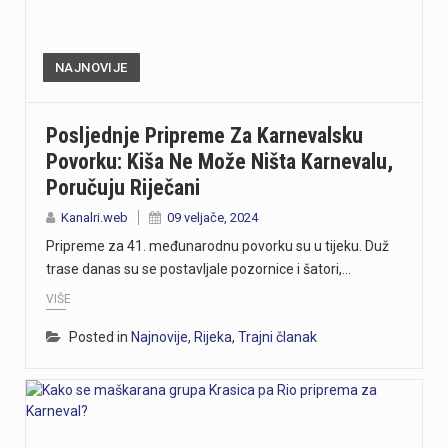
NAJNOVIJE
Posljednje Pripreme Za Karnevalsku
Povorku: Kiša Ne Može Ništa Karnevalu,
Poručuju Riječani
Kanalri.web
09 veljače, 2024
Pripreme za 41. međunarodnu povorku su u tijeku. Duž
trase danas su se postavljale pozornice i šatori,…
VIŠE
Posted in
Najnovije
,
Rijeka
,
Trajni članak