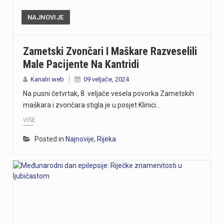
NAJNOVIJE
Zametski Zvončari I Maškare Razveselili
Male Pacijente Na Kantridi
Kanalri.web
09 veljače, 2024
Na pusni četvrtak, 8. veljače vesela povorka Zametskih
maškara i zvončara stigla je u posjet Klinici…
VIŠE
Posted in
Najnovije
,
Rijeka