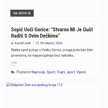
NAJNOVIJE
Sopić Uoči Gorice: “Stvarno Mi Je Gušt
Raditi S Ovim Dečkima”
Kanalri.web
09 veljače, 2024
Rijeka opet putuje u Veliku Goricu, ovoga puta kao lider
prvenstva, no najvjerojatnije bez nekoliko…
VIŠE
Posted in
Najnovije
,
Sport
,
Trajni_sport
,
Vijesti