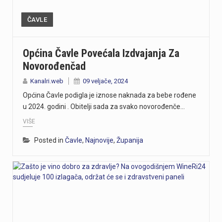
ČAVLE
Općina Čavle Povećala Izdvajanja Za
Novorođenčad
Kanalri.web
09 veljače, 2024
Općina Čavle podigla je iznose naknada za bebe rođene
u 2024. godini . Obitelji sada za svako novorođenče…
VIŠE
Posted in
Čavle
,
Najnovije
,
Županija