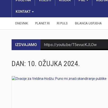
POČETNA
VIJESTI
RIJEKA
PGŽ
KULTU
KONTAKT
DNEVNIK
PLANET RI
RI PULS
BILANCA USPJEHA
IZDVAJAMO
https://youtu.be/T5evucKJLOw
https://youtu.be/aILFsriI-vk
DAN:
10. OŽUJKA 2024.