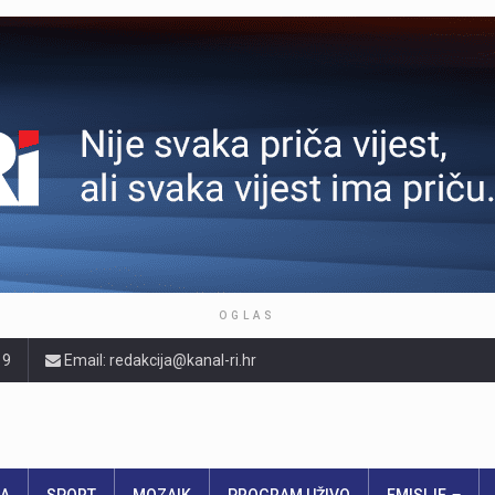
OGLAS
19
Email: redakcija@kanal-ri.hr