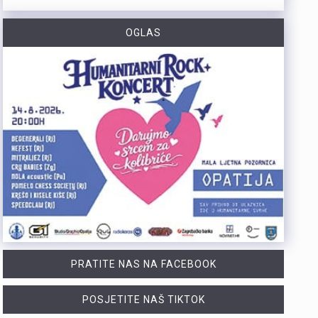
https://youtu.be/qV4DNBJPlKw Zbog dugotrajne suše i smanjenja izdašnosti izvora, KD Vodovod i kanalizacija apelira na racionalno korištenje vode na riječkom području, iako su trenutne zalihe dostatne i nema potrebe za redukcijama. Cilj preporučenih mjera, koje uključuju zabranu zalijevanja travnjaka i pranja automobila, jest smanjenje dnevne potrošnje za 10 do 15 posto. Više u videoprilogu:
OGLAS
https://youtu.be/CrhVZbwhS7g Šire područje Novog Vinodolskog i Rijeku noćas oko 1:20 sati pogodio je potres magnitude 3,5 po Richteru s epicentrom 11 kilometara jugoistočno od Novog Vinodolskog. Budući da se Primorsko-goranska županija nalazi na nizu aktivnih rasjeda, ovakvi potresi nisu neuobičajeni, a stručnjaci procjenuju da maksimalna magnituda na riječkom i primorskom području može iznositi oko 6 po Richteru. Više u videoprilogu:
Tijekom posljednja dva dana na širem matuljskom području i otoku Krku izbila su dva požara u kojima je nastala materijalna šteta, dok je u jednom slučaju jedna osoba ozlijeđena. Policijski službenici su u suradnji s protupožarnim inspektorom obavili očevide kojima su utvrđeni uzroci nastanka ovih požara. Požar na širem matuljskom području izbio je 5. kolovoza oko 21:30 sati u pomoćnom objektu kuće, a ugasili su ga vatrogasci Javne vatrogasne postrojbe (JVP) Opatija. Očevidom je utvrđeno da je uzrok požara tehničke naravi, točnije kvar na električnim instalacijama u predjelu krovišta. U požaru je izgorio gornji dio pomoćnog objekta zajedno s krovištem, a materijalna šteta procjenjuje se na više desetaka tisuća eura. Drugi požar izbio je 6. kolovoza oko 4:20 sati u obiteljskoj kući na otoku Krku. Na intervenciju su izašli vatrogasci JVP Krk, a u požaru je ozlijeđena 50-godišnjakinja. Očevidom je utvrđeno da je do požara najvjerojatnije došlo uslijed curenja plina zbog tehničkog kvara na spoju crijeva i plinske boce. Plinska smjesa u prostoru kuhinje zapalila se nakon što je prilikom paljenja svjetla došlo do stvaranja iskre. Nakon obavljenih očevida, policija poziva građane da redovito pregledavaju i održavaju električne i plinske instalacije te plinske uređaje. Također se savjetuje da se svi…
Posade policijskih plovila Postaje pomorske policije u proteklih su tjedan dana evidentirale 61 prekršaj nedozvoljenog glisiranja. Svi utvrđeni prekršaji odnosili su se na glisiranje na udaljenosti manjoj od 300 metara od obale. Prekršaji su zabilježeni u akvatoriju otoka Krka, Raba i Cresa te na području Kraljevice. Zbog počinjenih prekršaja policija je sankcionirala državljane 12 različitih zemalja. Među njima je najviše državljana Slovenije i Njemačke, po 15 iz svake države. Kazne su izrečene i za devet državljana Austrije, šest državljana Italije, pet državljana Hrvatske te četiri državljana Mađarske. Sankcionirana su i po dva državljana Slovačke, kao i po jedan državljanin iz Rumunjske, Belgije, Poljske, Srbije i Češke. Svim počiniteljima izrečene su novčane kazne sukladno odredbama Pomorskog zakonika. Policijski službenici pomorske policije nastavit će provoditi pojačane nadzore na moru kako bi se povećala sigurnost svih sudionika u pomorskom prometu. Ujedno se pozivaju svi nautičari da se strogo pridržavaju propisa i vode računa o sigurnosti kupača i drugih osoba na moru, s posebnim naglaskom na zabranu glisiranja na udaljenosti manjoj od 300 metara od obale.
PRATITE NAS NA FACEBOOK
POSJETITE NAŠ TIKTOK