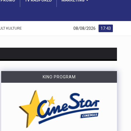
PROMO
TV RASPORED
MARKETING
08/08/2026
17:43
ULT KULTURE
KINO PROGRAM
https://youtu.be/dUeukmccp5w U gospodarskoj zoni Volnik pokraj Cresa svečano je obilježen početak izgradnje novog vatrogasnog doma, što predstavlja jedan od najvažnijih infrastrukturnih projekata za tamošnje vatrogastvo. Umjesto kamena temeljca, u temelje je položena kutija s vatrogasnom sjekiricom, mlaznicom i drugim predmetima, a događaju su prisustvovali gradonačelnik Cresa Marin Gregorović te dužnosnici i članovi vatrogasnih društava. Više u videoprilogu:
https://youtu.be/MxppqkGISgM U umjetničkom paviljonu Juraj Šporer u Opatiji otvorena je izložba Pop arta pred gotovo 800 posjetitelja, nakon čega je održano i stručno vodstvo. Djela dolaze iz jedne od najvećih privatnih zbirki u Austriji koju su 1960-ih pokrenuli Peter Infeld i njegova majka, a uključuje i radove Andyja Warhola. Izložba ostaje otvorena do 27. rujna i može se razgledati svakim danom od 10 do 22 sata. Više u videoprilogu:
Veći šumski požar koji je u petak predvečer izbio kod Zlobina , uz željezničku prugu Rijeka–Zagreb, tijekom noći je lokaliziran. Širenja požara više nema, a vatrogasci nastavljaju s dogašivanjem.U akciji je tijekom noći sudjelovalo oko 40 vatrogasaca, a u subotu ujutro na terenu ih je ostalo desetak. Zbog nepristupačnog terena angažiran je i vlak za opskrbu vatrogasaca vodom, dok se stanje na požarištu nadzire dronom. Foto:Vatrogasci Rijeka
https://youtu.be/LjEOo1QMD1E Nogometaši Rijeke pobijedili su finski Ilves u prvoj utakmici 3. kola kvalifikacija za Konferencijsku ligu pogotkom Nike Jankovića u 16. minuti. Unatoč minimalnoj prednosti s kojom putuju na uzvrat, trener Matjaž Kek izrazio je zabrinutost zbog manjka realizacije i nervoze u igri. Uzvratna utakmica igra se u Finskoj u četvrtak, 13. kolovoza s početkom u 18 sati. Više u videoprilogu: