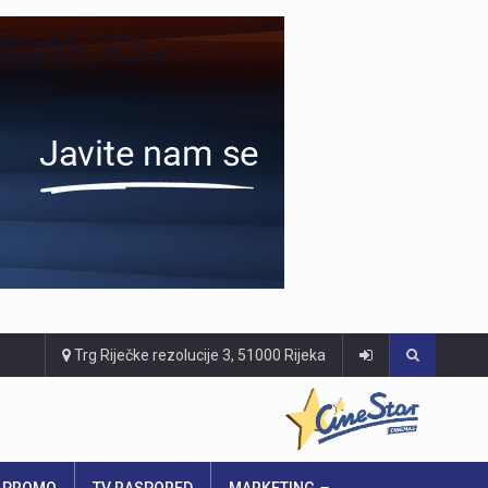
Trg Riječke rezolucije 3, 51000 Rijeka