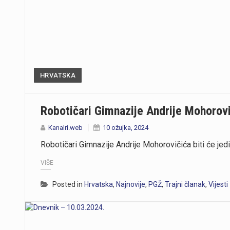
HRVATSKA
Robotičari Gimnazije Andrije Mohorov
Kanalri.web
10 ožujka, 2024
Robotičari Gimnazije Andrije Mohorovičića biti će j
VIŠE
Posted in
Hrvatska
,
Najnovije
,
PGŽ
,
Trajni članak
,
Vijesti