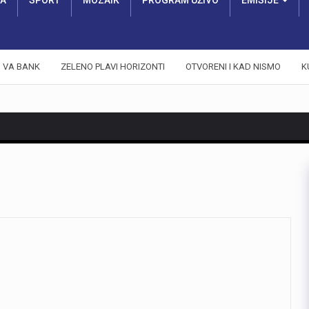
RA
SPORT
MOZAIK
PROGRAM UŽIVO
EMISIJE
VA BANK
ZELENO PLAVI HORIZONTI
OTVORENI I KAD NISMO
K