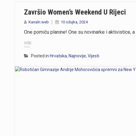
Završio Women’s Weekend U Rijeci
Kanalri.web
10 ožujka, 2024
One pomiču planine! One su novinarke i aktivistice, a
VIŠE
Posted in
Hrvatska
,
Najnovije
,
Vijesti