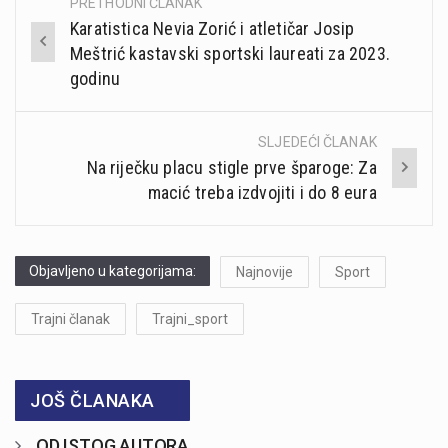
PRETHODNI ČLANAK
Post
Karatistica Nevia Zorić i atletičar Josip
navigation
Meštrić kastavski sportski laureati za 2023.
godinu
SLJEDEĆI ČLANAK
Na riječku placu stigle prve šparoge: Za
macić treba izdvojiti i do 8 eura
Objavljeno u kategorijama:
Najnovije
Sport
Trajni članak
Trajni_sport
JOŠ ČLANAKA
OD ISTOG AUTORA