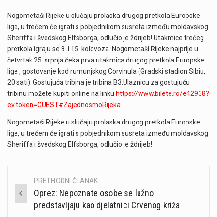
Nogometaši Rijeke u slučaju prolaska drugog pretkola Europske
lige, u trećem će igrati s pobjednikom susreta između moldavskog
Sheriffa i švedskog Elfsborga, odlučio je ždrijeb! Utakmice trećeg
pretkola igraju se 8. i 15. kolovoza. Nogometaši Rijeke najprije u
četvrtak 25. srpnja čeka prva utakmica drugog pretkola Europske
lige , gostovanje kod rumunjskog Corvinula (Gradski stadion Sibiu,
20 sati). Gostujuća tribina je tribina B3.Ulaznicu za gostujuću
tribinu možete kupiti online na linku
https://www.bilete.ro/e42938?
evitoken=GUEST#ZajednosmoRijeka
.
Nogometaši Rijeke u slučaju prolaska drugog pretkola Europske
lige, u trećem će igrati s pobjednikom susreta između moldavskog
Sheriffa i švedskog Elfsborga, odlučio je ždrijeb!
PRETHODNI ČLANAK
Post
Oprez: Nepoznate osobe se lažno
navigation
predstavljaju kao djelatnici Crvenog križa