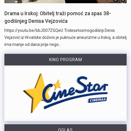
Drama u Irskoj: Obitelj traži pomoć za spas 38-
godišnjeg Denisa Vejzovića
https://youtu.be/bbJS07ZGQeU Tridesetosmogodišnji Denis
Vejzović iz Hrvatske doživio je puknuće aneurizme u Irskoj, a obitelj
ima manje od dana prije nego…
KINO PROGRAM
OGLAS