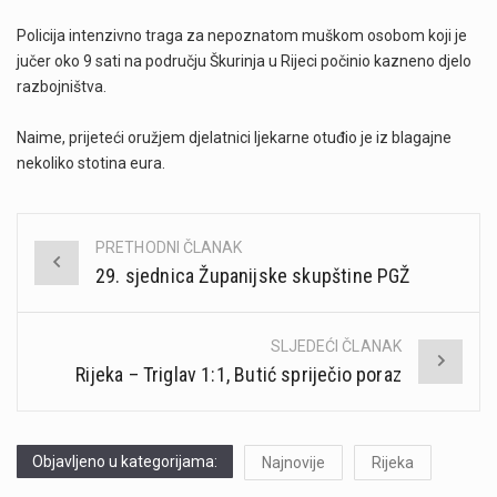
Policija intenzivno traga za nepoznatom muškom osobom koji je
jučer oko 9 sati na području Škurinja u Rijeci počinio kazneno djelo
razbojništva.
Naime, prijeteći oružjem djelatnici ljekarne otuđio je iz blagajne
nekoliko stotina eura.
PRETHODNI ČLANAK
Post
29. sjednica Županijske skupštine PGŽ
navigation
SLJEDEĆI ČLANAK
Rijeka – Triglav 1:1, Butić spriječio poraz
Objavljeno u kategorijama:
Najnovije
Rijeka