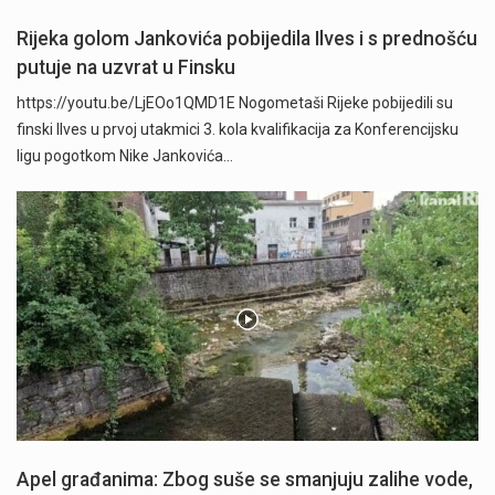
Rijeka golom Jankovića pobijedila Ilves i s prednošću
putuje na uzvrat u Finsku
https://youtu.be/LjEOo1QMD1E Nogometaši Rijeke pobijedili su
finski Ilves u prvoj utakmici 3. kola kvalifikacija za Konferencijsku
ligu pogotkom Nike Jankovića…
Apel građanima: Zbog suše se smanjuju zalihe vode,