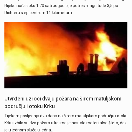
Rijeku noćas oko 1:20 sati pogodio je potres magnitude 3,5 po
Richteru s epicentrom 11 kilometara…
Utvrđeni uzroci dvaju požara na širem matuljskom
području i otoku Krku
Tijekom posljednja dva dana na širem matuljskom području i otoku
Krku izbila su dva požara u kojima je nastala materijalna šteta, dok
je u jednom slučaju jedna…