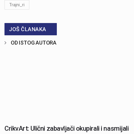
Trajni_ri
JOŠ ČLANAKA
OD ISTOG AUTORA
CrikvArt: Ulični zabavljači okupirali i nasmijali