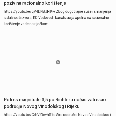
poziv na racionalno korištenje
https://youtu.be/qV4DNBJPlKw Zbog dugotrajne suše i smanjenja
izdašnosti izvora, KD Vodovod i kanalizacija apelira na racionalno
korištenje vode na riječkom…
Potres magnitude 3,5 po Richteru noćas zatresao
područje Novog Vinodolskog i Rijeku
https://youtu.be/CrhVZbwhS7g Šire područje Novog Vinodolskog i