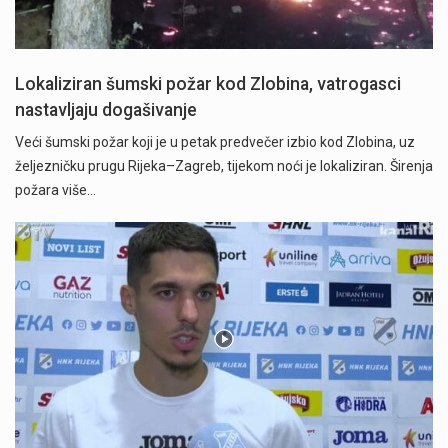
Lokaliziran šumski požar kod Zlobina, vatrogasci
nastavljaju dogašivanje
Veći šumski požar koji je u petak predvečer izbio kod Zlobina, uz
željezničku prugu Rijeka–Zagreb, tijekom noći je lokaliziran. Širenja
požara više…