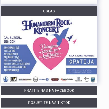
https://youtu.be/TrD_YDDOMIw Nogometaši Rijeke večeras u 20 sati i 45 minuta na stadionu Rujevica igraju utakmicu trećeg kola kvalifikacija za Konferencijsku ligu protiv finskog Ilvesa. Trener Matjaž Kek i igrač Branko Pavić naglašavaju kako u Europi nema mjesta za prosječnost te da ih očekuje teška utakmica protiv suparnika koji se dobro brani i kvalitetno izlazi u tranziciju. Cilj Rijeke je ostvariti što veću rezultatsku razliku u susretu koji traje najmanje 180 minuta. Više u videoprilogu:
OGLAS
Zbog dugotrajnog sušnog razdoblja i nepovoljnih hidroloških prilika na riječkom području, Grad Rijeka i Komunalno društvo Vodovod i kanalizacija uputili su apel javnosti. Građani, gospodarstvo, turistički sektor i svi ostali korisnici pozivaju se na odgovorno i racionalno korištenje vode. Vodoopskrba je u ovom trenutku stabilna te su osigurane dostatne količine zdravstveno ispravne vode za ljudsku potrošnju. Međutim, raspoložive zalihe vode postupno se smanjuju, dok je vodoopskrbni sustav izložen povećanom opterećenju. Iz tog se razloga preventivno poziva na dobrovoljnu štednju kako bi se očuvala stabilnost sustava tijekom ostatka ljeta. Ovogodišnje hidrološke prilike znatno su nepovoljnije od uobičajenih. Nakon obilnog početka godine uslijedili su izrazito sušni proljetni mjeseci. Količina oborina tijekom svibnja, lipnja i srpnja nije bila dovoljna za značajnije obnavljanje podzemnih vodnih zaliha, zbog čega se riječki vodoopskrbni sustav dulje nego inače oslanja na crpljenje vode iz priobalnih izvorišta. Unatoč nepovoljnim prilikama, razloga za zabrinutost nema. Trenutačno nema potrebe za uvođenjem ograničenja korištenja vode niti za redukcijama u vodoopskrbi. Ipak, nastavak sušnog razdoblja i najave iznadprosječno visokih temperatura zahtijevaju odgovorno upravljanje raspoloživim vodnim resursima. Preporuke za korisnike Cilj izdanih preporuka je smanjiti ukupnu dnevnu potrošnju vode za 10 do 15 posto, što se može ostvariti jednostavnim promjenama svakodnevnih navika. ne zalijevaju…
Turistička zajednica Kvarnera pokrenula je novi video serijal pod nazivom Nona Chef. Projekt se temelji na receptima koji se prenose generacijama. Nastali su od lokalnih namirnica iz mora, s otoka, iz gorja i vrtova. Cilj projekta je očuvanje kvarnerske gastronomske baštine. Recepti trebaju ostati dio svakodnevice novih generacija. Serijal upoznaje gledatelje s autentičnim kvarnerskim nonama. Prikazuje njihove obiteljske recepte i priče. Uz recepte, video susreti donose mirise domaće kuhinje. Važan dio serijala čine i lokalni dijalekti. Epizode donose izvorne izraze, sjećanja i životne priče. Svaka nova epizoda predstavlja novi recept i novo lice Kvarnera. Godina Europske regije gastronomije bila je povod za projekt. "Nadamo se da će naše none – i poneki nono - mnogima biti najljepši poziv da posjete Kvarner i upoznaju ga kroz njegove okuse", izjavila je Marijana Kalčić. Direktorica TZ Kvarnera ističe važnost ove priče. Projekt dočarava običaje i način života regije. Najave na društvenim mrežama već imaju pozitivne komentare. Publika time pokazuje da cijeni autentične priče.Serijal se može pratiti na digitalnim kanalima TZ Kvarnera. Prvi video i najava dostupni su na Instagram profilu. Poveznice na najavu serijala Nona Chef i na prvi video: https://www.instagram.com/p/DbsDD-KsUCJ/
U razdoblju od 1. do 5. kolovoza na području Policijske uprave primorsko-goranske zabilježeno je devet provalnih krađa u domove, od kojih su tri ostale u pokušaju. Kaznena djela počinjena su u centru Rijeke, na Trsatu, na području općine Čavle te na otocima Rabu i Krku. Nepoznati počinitelji su iz stambenih objekata otuđili novac, nakit i satove. Ukupna materijalna šteta procjenjuje se na više desetaka tisuća eura. Policijski službenici intenzivno tragaju za počiniteljima i otuđenim predmetima, a građanima donosimo službene savjete za zaštitu domova. Mehanička i tehnička zaštita Kvalitetna stolarija i brave: Ugradite protuprovalna vrata s kvalitetnim cilindrom i višestrukim zaključavanjem. Postavite dodatne zasune na prozore i balkonska vrata. Rasvjeta na senzor: Postavite senzorsku vanjsku rasvjetu ispred ulaza, u dvorištu i na balkonima jer provalnici izbjegavaju osvijetljena mjesta. Alarm i videonadzor: Vidljivo postavljene kamere i naljepnice upozorenja o alarmu djeluju kao snažan odvraćajući faktor. Svakodnevne navike Uvijek zaključavajte vrata: Zaključajte ulazna vrata i zatvorite prozore čak i kada odlazite na samo nekoliko minuta. Bez skrivenih ključeva: Nikada ne ostavljajte ključeve ispod otirača, u teglama za cvijeće ili iznad vrata. Provjera identiteta: Ne otvarajte vrata nepoznatim osobama dok ne utvrdite tko su Savjeti za dulja izbivanja i putovanja Stvorite privid prisutnosti: Zamolite…
PRATITE NAS NA FACEBOOK
POSJETITE NAŠ TIKTOK