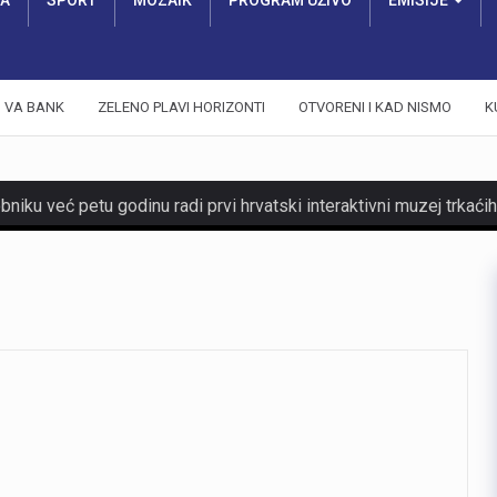
RA
SPORT
MOZAIK
PROGRAM UŽIVO
EMISIJE
VA BANK
ZELENO PLAVI HORIZONTI
OTVORENI I KAD NISMO
K