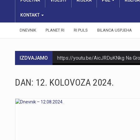
POČETNA
VIJESTI
RIJEKA
PGŽ
KULTU
KONTAKT
DNEVNIK
PLANET RI
RI PULS
BILANCA USPJEHA
IZDVAJAMO
DAN:
12. KOLOVOZA 2024.
https://youtu.be/Ms7A82drFtA