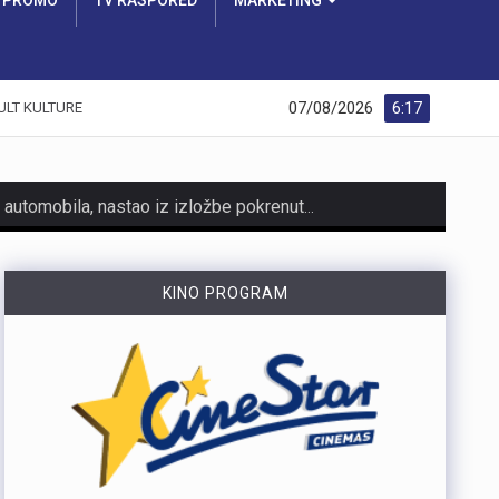
PROMO
TV RASPORED
MARKETING
07/08/2026
6:17
ULT KULTURE
https://youtu.be/AicJRDuKNkg Na Grobniku već petu godinu radi prvi hrvatski interaktivni muzej trkaćih automobila, nastao iz izložbe pokrenute tijekom pandemije. Posebnost muzeja, koji vodi vlasnik Dorijan Kljun, jest u tome što posjetitelji mogu sjesti u vozila i čuti zvuk upaljenih motora, budući da većina eksponata i danas vozi utrke. Muzej privlači posjetitelje iz cijele Europe, a za 23. kolovoza najavljeno je drugo izdanje Grobnik Car Showa uz defile od sedamdesetak vozila i predstavljanje domaćih gastro specijaliteta. Više u videoprilogu:
HMNK Rijeka započeo je prodaju članskih iskaznica i sezonskih pretplata za novu futsal sezonu, koja će biti otvorena velikim derbijem protiv Hajduka u Sportskoj dvorani Zamet.Kupnja sezonske pretplate moguća je isključivo za članove kluba. Cijena pretplate iznosi 90 eura, dok djeca do 15 godina i osobe starije od 65 godina mogu svoju pretplatu kupiti po povlaštenoj cijeni od 45 eura.Sva mjesta u dvorani bit će numerirana, pa će svaki navijač prilikom kupnje odabrati svoje mjesto koje će ga čekati tijekom cijele sezone.Najmlađi navijači također imaju poseban razlog za dolazak u Zamet. Djeca do 10 godina imat će besplatan ulaz u posebno organiziran dječji sektor, osmišljen kako bi i oni mogli uživati u vrhunskom futsalu u sigurnom i prilagođenom okruženju.Nova sezona donosi i novo natjecanje - Liga kup, zbog čega u klubu očekuju najmanje 15 domaćih utakmica. To znači da će vlasnici sezonskih pretplata svaku utakmicu pratiti po cijeni od samo šest eura, odnosno tri eura za djecu i osobe starije od 65 godina, uz mogućnost da taj iznos bude i manji ako Rijeka izbori dodatne domaće susrete.Sezonske pretplate mogu se kupiti isključivo putem platforme Ticket4You. Digitalna ulaznica bit će dostavljena na e-mail adresu kupca, dok će fizičku člansku iskaznicu navijači…
KINO PROGRAM
https://youtu.be/bbJS07ZGQeU Tridesetosmogodišnji Denis Vejzović iz Hrvatske doživio je puknuće aneurizme u Irskoj, a obitelj ima manje od dana prije nego što liječnici u Corku isključe aparate za održavanje života. Liječnički tim donosi odluku o isključivanju, a obitelj hitno traži medicinski prijevoz i bolnicu u Hrvatskoj te prikuplja pomoć preko GoFundMe aplikacije.Donacije za pomoć obitelji i organizaciju liječničkog prijevoza mogu se uplatiti putem GoFundMe platforme. https://www.gofundme.com/f/help-denis-fight-for-his-life?lang=en_US&ts=1785938768 Više u videoprilogu:
https://youtu.be/mldUU0Knk1Y U prometnoj nesreći u Rijeci teško je ozlijeđena 75-godišnja pješakinja, dok je 80-godišnji pješak prošao s lakšim ozljedama. Na njih je na pješačkom prijelazu naletio autobus kojim je upravljao 54-godišnji vozač. Nesreća se dogodila u utorak, 4. kolovoza, oko 18 sati na raskrižju Ulice Ivana Zajca i Ribarske ulice.
https://youtu.be/-_V3gJvjFjc Trodnevno obilježavanje Dana pobjede i 31. obljetnice Oluje u Rijeci zaključeno je bakljadom na Molo longu, gdje je zapaljeno 222 baklje za poginule branitelje Primorsko-goranske županije. Uz prigodni program, polaganje vijenaca i koncert grupe Opća opasnost, Rijeka je dostojanstveno obilježila najvažniji datum novije hrvatske povijesti. Više u videoprilogu: