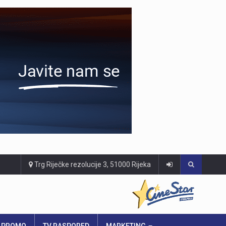
Trg Riječke rezolucije 3, 51000 Rijeka