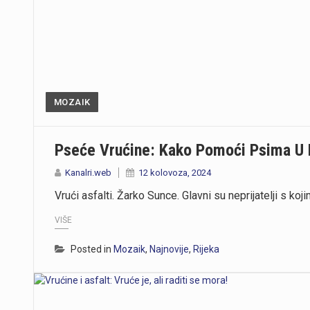
MOZAIK
Pseće Vrućine: Kako Pomoći Psima U B
Kanalri.web
12 kolovoza, 2024
Vrući asfalti. Žarko Sunce. Glavni su neprijatelji s k
VIŠE
Posted in
Mozaik
,
Najnovije
,
Rijeka