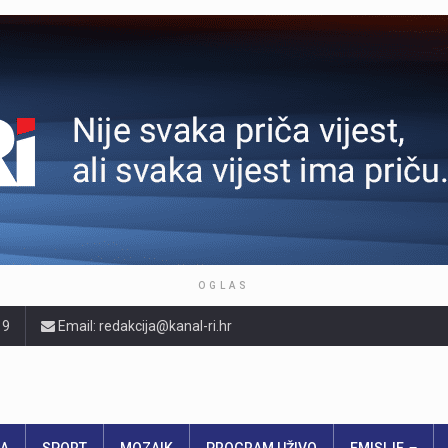
OGLAS
19
Email: redakcija@kanal-ri.hr