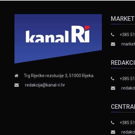
MARKET
+385 51
market
REDAKC
Trg Riječke rezolucije 3, 51000 Rijeka
+385 51
redakcija@kanal-ri.hr
redakci
CENTRA
+385 51
redakci