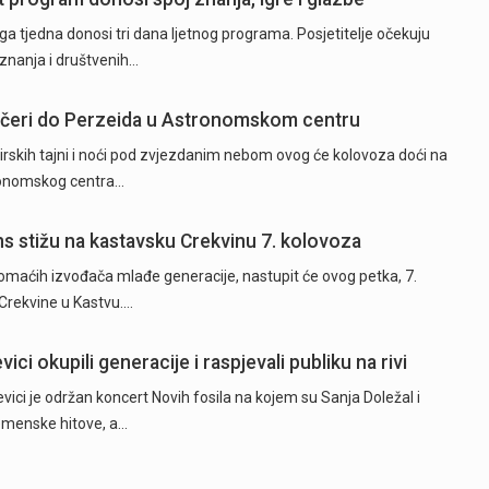
a tjedna donosi tri dana ljetnog programa. Posjetitelje očekuju
 znanja i društvenih…
ečeri do Perzeida u Astronomskom centru
mirskih tajni i noći pod zvjezdanim nebom ovog će kolovoza doći na
tronomskog centra…
ns stižu na kastavsku Crekvinu 7. kolovoza
domaćih izvođača mlađe generacije, nastupit će ovog petka, 7.
Crekvine u Kastvu.…
ici okupili generacije i raspjevali publiku na rivi
vici je održan koncert Novih fosila na kojem su Sanja Doležal i
remenske hitove, a…