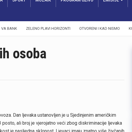
RA
SPORT
MOZAIK
PROGRAM UŽIVO
EMISIJE
VA BANK
ZELENO PLAVI HORIZONTI
OTVORENI I KAD NISMO
K
kih osoba
ovoza. Dan ljevaka ustanovljen je u Sjedinjenim američkim
osto, ali broj je vjerojatno veći zbog diskriminacije ljevaka
kost je nasljedna sklonost. Ljevaci imaju znatno više živčanih