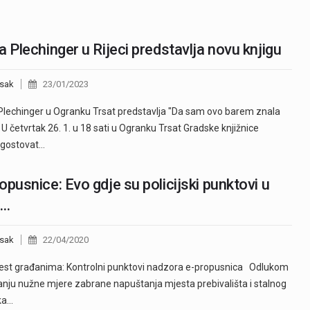
a Plechinger u Rijeci predstavlja novu knjigu
sak
23/01/2023
Plechinger u Ogranku Trsat predstavlja "Da sam ovo barem znala
" U četvrtak 26. 1. u 18 sati u Ogranku Trsat Gradske knjižnice
 gostovat…
opusnice: Evo gdje su policijski punktovi u
Ž…
sak
22/04/2020
est građanima: Kontrolni punktovi nadzora e-propusnica Odlukom
anju nužne mjere zabrane napuštanja mjesta prebivališta i stalnog
ka…