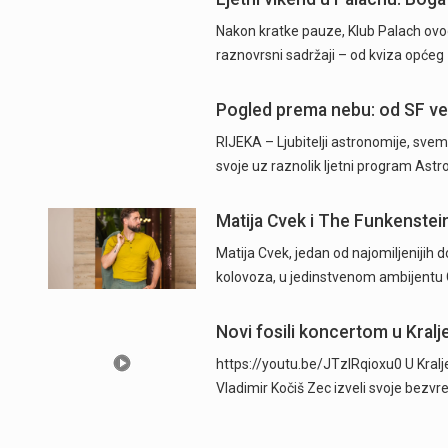
Nakon kratke pauze, Klub Palach ovog
raznovrsni sadržaji – od kviza općeg
Pogled prema nebu: od SF v
RIJEKA – Ljubitelji astronomije, sve
svoje uz raznolik ljetni program As
Matija Cvek i The Funkenstei
Matija Cvek, jedan od najomiljenijih 
kolovoza, u jedinstvenom ambijentu 
Novi fosili koncertom u Kraljev
https://youtu.be/JTzlRqioxu0 U Kralje
Vladimir Kočiš Zec izveli svoje bezv