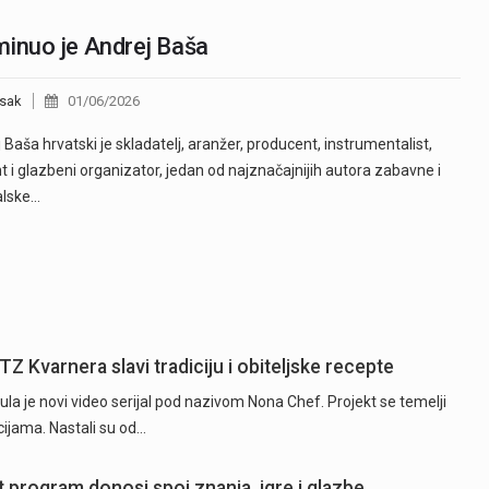
inuo je Andrej Baša
sak
01/06/2026
 Baša hrvatski je skladatelj, aranžer, producent, instrumentalist,
nt i glazbeni organizator, jedan od najznačajnijih autora zabavne i
alske…
TZ Kvarnera slavi tradiciju i obiteljske recepte
la je novi video serijal pod nazivom Nona Chef. Projekt se temelji
ijama. Nastali su od…
t program donosi spoj znanja, igre i glazbe