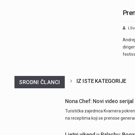
Prem
LSu
Andrej
dirige
festiv
IZ ISTE KATEGORIJE
SRODNI ČLANCI
Nona Chef: Novi video serijal 
Turistička zajednica Kvarnera pokrenu
na receptima koji se prenose generac
Ljetni vikend u Palachu: Boga