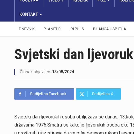
POČETNA
VIJESTI
RIJEKA
PGŽ
KULTU
KONTAKT
DNEVNIK
PLANET RI
RI PULS
BILANCA USPJEHA
Svjetski dan ljevoru
Članak objavljen:
13/08/2024
Podijeli na Facebook
Podijeli na X
Svjetski dan ljevorukih osoba obilježava se danas, 13.kol
državama 1976.Smatra se kako je ljevorukih osoba oko 13 p
u prošlosti i inzistiranja da se piše desnom rukom.Ljevoru