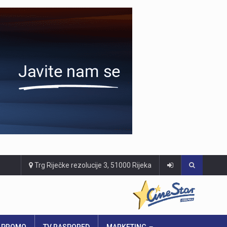
Trg Riječke rezolucije 3, 51000 Rijeka