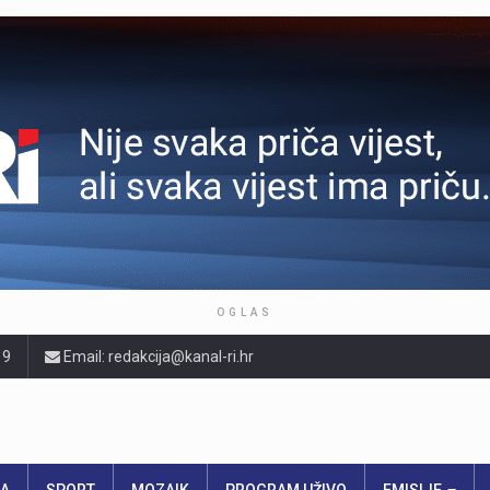
OGLAS
19
Email: redakcija@kanal-ri.hr