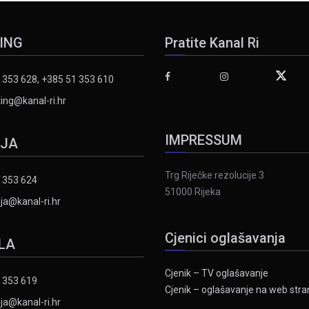
ING
Pratite Kanal Ri
 353 628, +385 51 353 610
ing@kanal-ri.hr
IMPRESSUM
IJA
Trg Riječke rezolucije 3
 353 624
51000 Rijeka
ja@kanal-ri.hr
Cjenici oglašavanja
LA
Cjenik – TV oglašavanje
 353 619
Cjenik – oglašavanje na web stran
ja@kanal-ri.hr