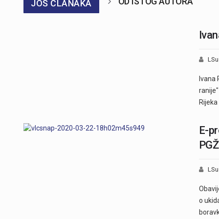
OD ISTOG AUTORA
JOŠ ČLANAKA
Ivan
LSu
Ivana 
ranije
Rijeka
E-pr
PG
LSu
Obavij
o ukid
borav