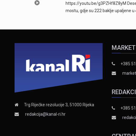
https://youtu.be/g3PZHf8Z8yM Deseti
mostu, gdje su 222 baklje upaljene u
MARKET
+385 51
market
REDAKC
Trg Riječke rezolucije 3, 51000 Rijeka
+385 51
redakcija@kanal-ri.hr
redakci