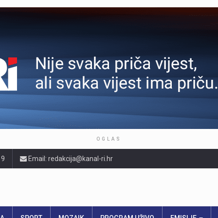
OGLAS
19
Email: redakcija@kanal-ri.hr