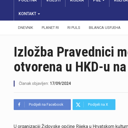
POČETNA
VIJESTI
RIJEKA
PGŽ
KULTU
KONTAKT
DNEVNIK
PLANET RI
RI PULS
BILANCA USPJEHA
Izložba Pravednici 
otvorena u HKD-u na
Članak objavljen:
17/09/2024
Podijeli na Facebook
Podijeli na X
U organizaciji Židovske općine Rijeka u Hrvatskom kultu