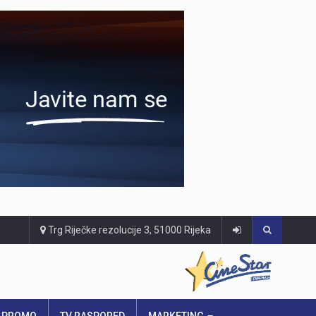
Trg Riječke rezolucije 3, 51000 Rijeka