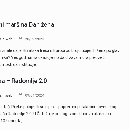
ni marš na Dan žena
alri.web
28/02/2023
li znale da je Hrvatska treća u Europi po broju ubijenih žena po glavi
vnika? Već godinama ukazujemo da država mora preuzeti
rnost, da institucije…
ka – Radomlje 2:0
alri.web
09/01/2024
taši Rijeke pobijedili su u prvoj pripremnoj utakmici slovenskog
gaša Radomlje 2:0. U Čatežu je po dogovoru klubova utakmica
a 105 minuta,…