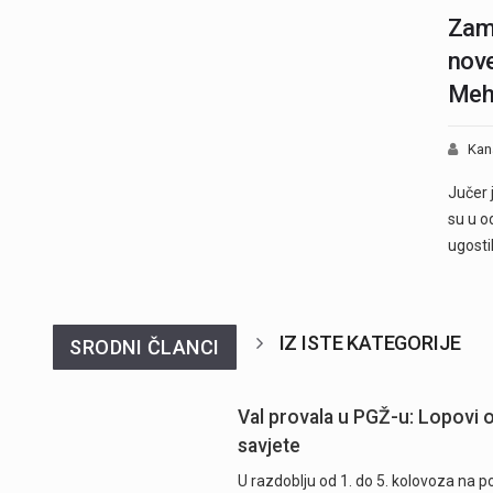
Zame
nove
Meh
Kan
Jučer 
su u o
ugosti
IZ ISTE KATEGORIJE
SRODNI ČLANCI
Val provala u PGŽ-u: Lopovi od
savjete
U razdoblju od 1. do 5. kolovoza na 