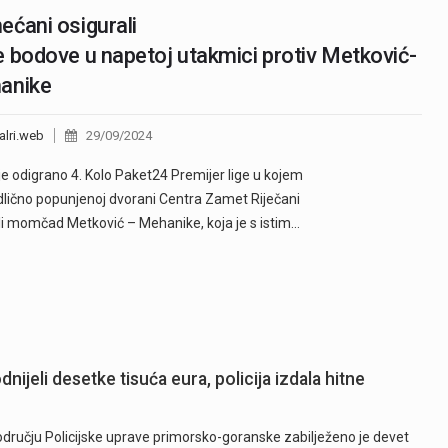
ćani osigurali
 bodove u napetoj utakmici protiv Metković-
anike
alri.web
29/09/2024
je odigrano 4. Kolo Paket24 Premijer lige u kojem
dlično popunjenoj dvorani Centra Zamet Riječani
li momčad Metković – Mehanike, koja je s istim…
nijeli desetke tisuća eura, policija izdala hitne
području Policijske uprave primorsko-goranske zabilježeno je devet