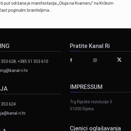
 put održana je manifestacija „Oluja na Kvarneru“ na Krčkom
 čast poginulim braniteljima…
ING
Pratite Kanal Ri
 353 628, +385 51 353 610
ing@kanal-ri.hr
IMPRESSUM
IJA
Trg Riječke rezolucije 3
 353 624
51000 Rijeka
ja@kanal-ri.hr
Cjenici oglašavanja