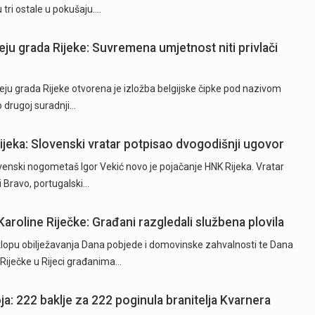
 tri ostale u pokušaju.…
eju grada Rijeke: Suvremena umjetnost niti privlači
ju grada Rijeke otvorena je izložba belgijske čipke pod nazivom
o drugoj suradnji…
Rijeka: Slovenski vratar potpisao dvogodišnji ugovor
ski nogometaš Igor Vekić novo je pojačanje HNK Rijeka. Vratar
ki Bravo, portugalski…
Karoline Riječke: Građani razgledali službena plovila
opu obilježavanja Dana pobjede i domovinske zahvalnosti te Dana
e Riječke u Rijeci građanima…
ja: 222 baklje za 222 poginula branitelja Kvarnera