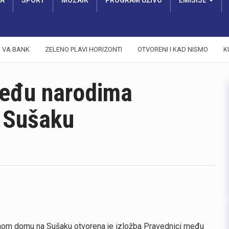
RA
SPORT
MOZAIK
PROGRAM UŽIVO
EMISIJE
VA BANK
ZELENO PLAVI HORIZONTI
OTVORENI I KAD NISMO
K
među narodima
 Sušaku
rnom domu na Sušaku otvorena je izložba Pravednici među