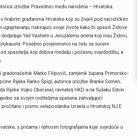
atorica izložbe Pravednici među narodima – Hrvatska.
o hrabrim građanima Hrvatske koji su živjeli pod nacističkim
ugnjetavanju, riskirajući svoje živote kako bi spasili Židove
a
dodjeljuje Yad Vashem u Jeruzalemu onima koji nisu Židovi,
m holokausta. Posebno povjerenstvo na čelu sa sucem
d spasitelja, koji dobiva medalju i počasnu svjedodžbu, a
.
čki gradonačelnik Marko Filipović, zamjenik župana Primorsko-
ćine Rijeka Ranko Špigl, autorica izložbe Branka Sömen,
rada Rijeke Vojko Obersnel, ravnatelj HKD-a na Sušaku Edvin
zajedno sa svojim roditeljima spašena zahvaljujući
pročitano i pismo veleposlanika Izraela u Hrvatskoj NJ.E.
vatske, s pričama i njihovim fotografijama koje svjedoče o