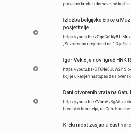
provalnih krađa u domove, od kojih su
Izložba belgijske čipke u Muz
posjetitelje
https://youtu.be/zOgdGqUily8 U Muze
„Suvremena umjetnost niti“. Riječ je 
Igor Vekić je novi igrač HNK 
https://youtu.be/OT6Ne0UuW2Y Sloven
koji je u karijeri nastupao za slovens
Dani otvorenih vrata na Gatu 
https://youtu.be/YVbmHv3gA5o U skl
hrvatskih branitelja, na Gatu Karolin
Krčki most zasjao u čast hero