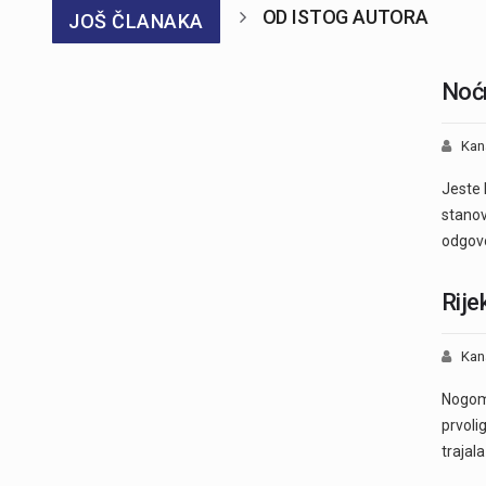
OD ISTOG AUTORA
JOŠ ČLANAKA
Noć
Kan
Jeste 
stano
odgovo
Rije
Kan
Nogome
prvoli
trajal