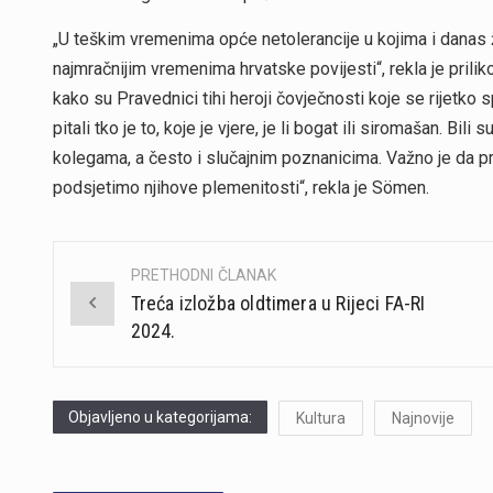
„U teškim vremenima opće netolerancije u kojima i danas ž
najmračnijim vremenima hrvatske povijesti“, rekla je pril
kako su Pravednici tihi heroji čovječnosti koje se rijetko 
pitali tko je to, koje je vjere, je li bogat ili siromašan. Bili
kolegama, a često i slučajnim poznanicima. Važno je da pr
podsjetimo njihove plemenitosti“, rekla je Sömen.
PRETHODNI ČLANAK
Post
Treća izložba oldtimera u Rijeci FA-RI
navigation
2024.
Objavljeno u kategorijama:
Kultura
Najnovije