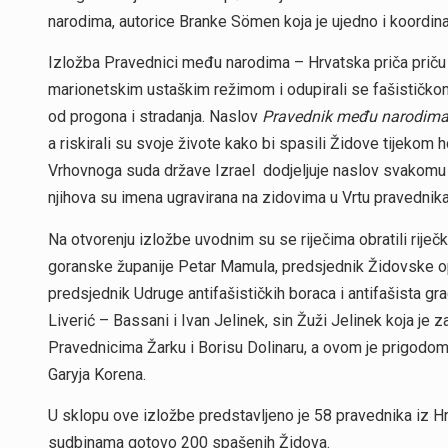
narodima, autorice Branke Sömen koja je ujedno i koordin
Izložba Pravednici među narodima – Hrvatska priča priču 
marionetskim ustaškim režimom i odupirali se fašističkom 
od progona i stradanja. Naslov
Pravednik među narodim
a riskirali su svoje živote kako bi spasili Židove tijeko
Vrhovnoga suda države Izrael dodjeljuje naslov svakomu o
njihova su imena ugravirana na zidovima u Vrtu pravednika
Na otvorenju izložbe uvodnim su se riječima obratili rije
goranske županije Petar Mamula, predsjednik Židovske op
predsjednik Udruge antifašističkih boraca i antifašista g
Liverić – Bassani i Ivan Jelinek, sin Žuži Jelinek koja je 
Pravednicima Žarku i Borisu Dolinaru, a ovom je prigodom 
Garyja Korena.
U sklopu ove izložbe predstavljeno je 58 pravednika iz Hr
sudbinama gotovo 200 spašenih Židova.