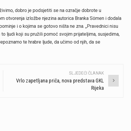
ivimo, dobro je podsjetiti se na ozračje dobrote u
ikom otvorenja izložbe njezina autorica Branka Sömen i dodala
spominje i o kojima se gotovo ništa ne zna. „Pravednici nisu
 su to ljudi koji su pružili pomoć svojim prijateljima, susjedima,
epoznamo te hrabre ljude, da učimo od njih, da se
SLJEDEĆI ČLANAK
Vrlo zapetljana priča, nova predstava GKL
Rijeka