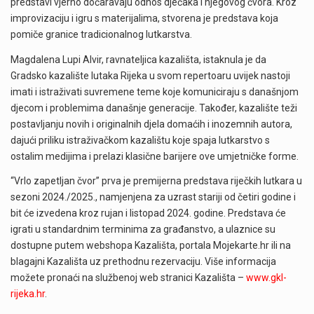
predstavi vjerno dočaravaju odnos dječaka i njegovog čvora. Kroz
improvizaciju i igru s materijalima, stvorena je predstava koja
pomiče granice tradicionalnog lutkarstva.
Magdalena Lupi Alvir, ravnateljica kazališta, istaknula je da
Gradsko kazalište lutaka Rijeka u svom repertoaru uvijek nastoji
imati i istraživati suvremene teme koje komuniciraju s današnjom
djecom i problemima današnje generacije. Također, kazalište teži
postavljanju novih i originalnih djela domaćih i inozemnih autora,
dajući priliku istraživačkom kazalištu koje spaja lutkarstvo s
ostalim medijima i prelazi klasične barijere ove umjetničke forme.
“Vrlo zapetljan čvor” prva je premijerna predstava riječkih lutkara u
sezoni 2024./2025., namjenjena za uzrast stariji od četiri godine i
bit će izvedena kroz rujan i listopad 2024. godine. Predstava će
igrati u standardnim terminima za građanstvo, a ulaznice su
dostupne putem webshopa Kazališta, portala Mojekarte.hr ili na
blagajni Kazališta uz prethodnu rezervaciju. Više informacija
možete pronaći na službenoj web stranici Kazališta –
www.gkl-
rijeka.hr
.