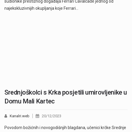
sudionike prestižnog događaja Ferrari Cavalcade jednog od
najekskluzivnijih okupljanja koje Ferrari…
Srednjoškolci s Krka posjetili umirovljenike u
Domu Mali Kartec
Kanalri.web
20/12/2023
Povodom božićnih i novogodišnjih blagdana, učenici krčke Srednje