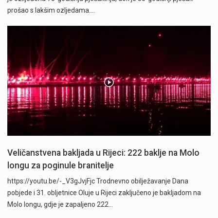
prošao s lakšim ozljedama.…
Veličanstvena bakljada u Rijeci: 222 baklje na Molo
longu za poginule branitelje
https://youtu.be/-_V3gJvjFjc Trodnevno obilježavanje Dana
pobjede i 31. obljetnice Oluje u Rijeci zaključeno je bakljadom na
Molo longu, gdje je zapaljeno 222…