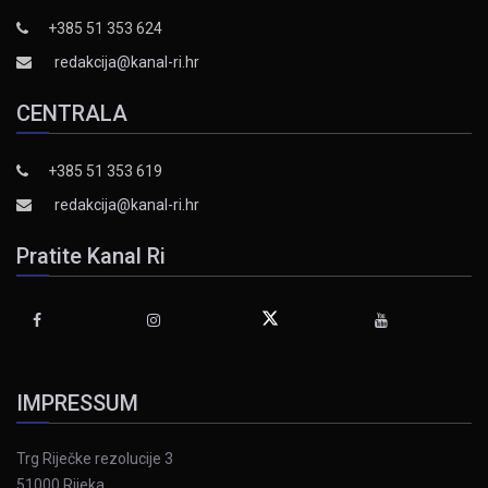
+385 51 353 624
redakcija@kanal-ri.hr
CENTRALA
+385 51 353 619
redakcija@kanal-ri.hr
Pratite Kanal Ri
IMPRESSUM
Trg Riječke rezolucije 3
51000 Rijeka