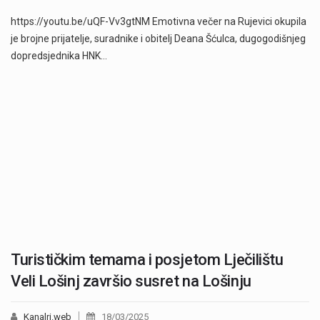
https://youtu.be/uQF-Vv3gtNM Emotivna večer na Rujevici okupila
je brojne prijatelje, suradnike i obitelj Deana Šćulca, dugogodišnjeg
dopredsjednika HNK…
Turističkim temama i posjetom Lječilištu
Veli Lošinj završio susret na Lošinju
Kanalri.web
18/03/2025