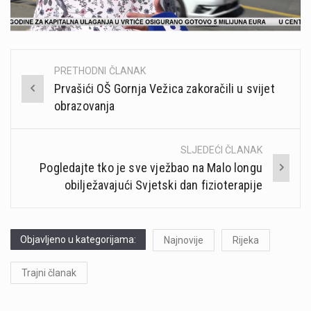
PRETHODNI ČLANAK
Post
Prvašići OŠ Gornja Vežica zakoračili u svijet
navigation
obrazovanja
SLJEDEĆI ČLANAK
Pogledajte tko je sve vježbao na Malo longu
obilježavajući Svjetski dan fizioterapije
Objavljeno u kategorijama:
Najnovije
Rijeka
Trajni članak