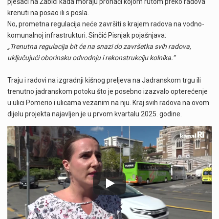
pješaci na Žabici kada moraju pronaći kojom rutom preko radova
krenuti na posao ili s posla.
No, prometna regulacija neće završiti s krajem radova na vodno-
komunalnoj infrastrukturi. Sinčić Pisnjak pojašnjava:
„Trenutna regulacija bit će na snazi do završetka svih radova,
uključujući oborinsku odvodnju i rekonstrukciju kolnika.“
Traju i radovi na izgradnji kišnog preljeva na Jadranskom trgu ili
trenutno jadranskom potoku što je posebno izazvalo opterećenje
u ulici Pomerio i ulicama vezanim na nju. Kraj svih radova na ovom
dijelu projekta najavljen je u prvom kvartalu 2025. godine.