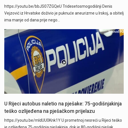
https://youtu.be/bbJS07ZGQeU Tridesetosmogodišnji Denis
Vejzović iz Hrvatske doživio je puknuće aneurizme u Irskoj, a obitelj
ima manje od dana prije nego…
U Rijeci autobus naletio na pješake: 75-godišnjakinja
teško ozlijeđena na pješačkom prijelazu
https://youtu.be/mldUU0Knk1Y U prometnoj nesreći u Rijeci teško
je ozlijeđena 75-godišnja pješakinja, dok je 80-godišnji pješak