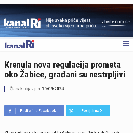
OGLAS
Krenula nova regulacija prometa
oko Žabice, građani su nestrpljivi
Članak objavljen:
10/09/2024
Podijeli na Facebook
Podijeli na X
Zbog radova u sklopu projekta Aglomeracije Rijeka, došlo je do