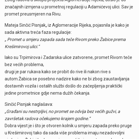
značajnih izmjena u prometnoj regulaciji u Adamićevoj ulici. Sav je
promet preusmjeren na Rivu.
Mateja Sinčić Pisnjak
,
iz Aglomeracije Rijeka, pojasnila je kako je
sada aktivna treća faza regulacije:
„ Promet u smjeru zapada sada teče Rivom preko Žabice prema
Krešimirovoj ulici.“
Iako su Trpimirova i Zadarska ulice zatvorene, promet Rivom teče
bez većih problema,
drugi je par rukava kako se probit do rive ili nakon rive s
autom.Žabica se posebno nadzire kako ne bi zbog zaustavljanja
dostavnih vozila i ostalih službi došlo do začepljenja praktički
jedine prometnice gdje nema dužih čekanja.
Sinčić Pisnjak naglašava:
„Građani su nestrpljivi, no promet se odvija bez većih gužvi, a
završetak radova očekujemo krajem godine.“
Dobra vijest je i što je otvoren kolnik u smjeru zapada preko pruge
u Krešimirovoj tako da sada više problema imaju nezadovoljni