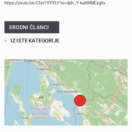
https://youtu.be/Cfyv191IYLY?si=dph_Y-kuKWMEzg0v
SRODNI ČLANCI
IZ ISTE KATEGORIJE