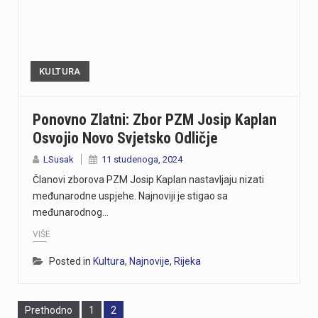
KULTURA
Ponovno Zlatni: Zbor PZM Josip Kaplan
Osvojio Novo Svjetsko Odličje
LSusak
11 studenoga, 2024
Članovi zborova PZM Josip Kaplan nastavljaju nizati
međunarodne uspjehe. Najnoviji je stigao sa
međunarodnog…
VIŠE
Posted in
Kultura
,
Najnovije
,
Rijeka
Page
Page
Prethodno
1
2