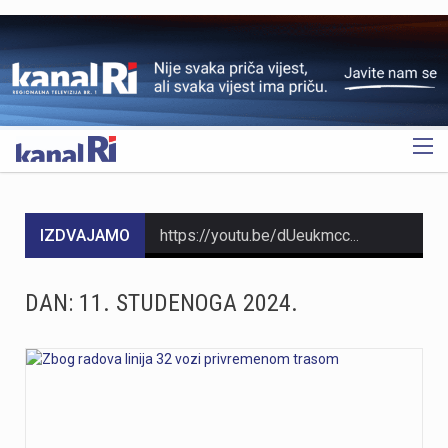
OGLAS
IZDVAJAMO
https://youtu.be/dUeukmccp5w U gospodarskoj zoni Volnik pokraj Cresa svečano je obilježen početak izgradnje novog vatrogasnog doma, što predstavlja jedan od najvažnijih infrastrukturnih projekata za tamošnje vatrogastvo. Umjesto kamena temeljca, u temelje je položena kutija s vatrogasnom sjekiricom, mlaznicom i drugim predmetima, a događaju su prisustvovali gradonačelnik Cresa Marin Gregorović te dužnosnici i članovi vatrogasnih društava. Više u videoprilogu:
https://youtu.be/MxppqkGISgM U umjetničkom paviljonu Juraj Šporer u Opatiji otvorena je izložba Pop arta pred gotovo 800 posjetitelja, nakon čega je održano i stručno vodstvo. Djela dolaze iz jedne od najvećih privatnih zbirki u Austriji koju su 1960-ih pokrenuli Peter Infeld i njegova majka, a uključuje i radove Andyja Warhola. Izložba ostaje otvorena do 27. rujna i može se razgledati svakim danom od 10 do 22 sata. Više u videoprilogu:
DAN:
11. STUDENOGA 2024.
https://youtu.be/aILFsriI-vk
https://youtu.be/LjEOo1QMD1E Nogometaši Rijeke pobijedili su finski Ilves u prvoj utakmici 3. kola kvalifikacija za Konferencijsku ligu pogotkom Nike Jankovića u 16. minuti. Unatoč minimalnoj prednosti s kojom putuju na uzvrat, trener Matjaž Kek izrazio je zabrinutost zbog manjka realizacije i nervoze u igri. Uzvratna utakmica igra se u Finskoj u četvrtak, 13. kolovoza s početkom u 18 sati. Više u videoprilogu:
https://youtu.be/qV4DNBJPlKw Zbog dugotrajne suše i smanjenja izdašnosti izvora, KD Vodovod i kanalizacija apelira na racionalno korištenje vode na riječkom području, iako su trenutne zalihe dostatne i nema potrebe za redukcijama. Cilj preporučenih mjera, koje uključuju zabranu zalijevanja travnjaka i pranja automobila, jest smanjenje dnevne potrošnje za 10 do 15 posto. Više u videoprilogu: