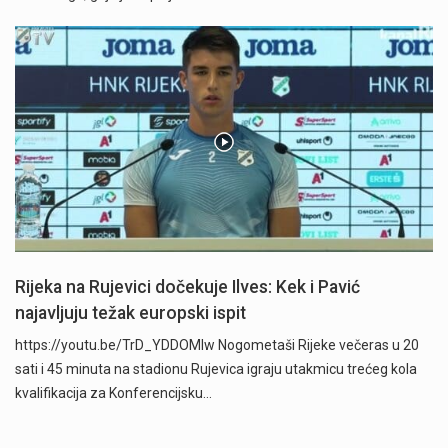
Rijeka na Rujevici dočekuje Ilves: Kek i Pavić
najavljuju težak europski ispit
https://youtu.be/TrD_YDDOMIw Nogometaši Rijeke večeras u 20
sati i 45 minuta na stadionu Rujevica igraju utakmicu trećeg kola
kvalifikacija za Konferencijsku…