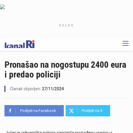
OGLAS
Pronašao na nogostupu 2400 eura
i predao policiji
Članak objavljen:
27/11/2024
Podijeli na Facebook
Podijeli na X
Jučer je crikvenička policija zaprimila pronađenu vrećicu s