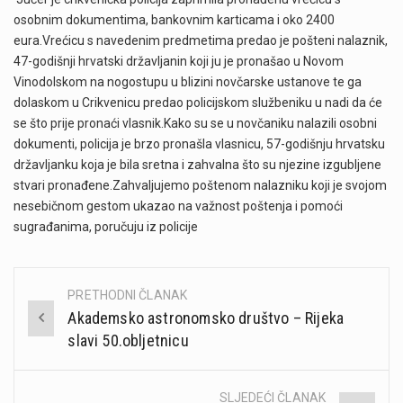
osobnim dokumentima, bankovnim karticama i oko 2400
eura.Vrećicu s navedenim predmetima predao je pošteni nalaznik,
47-godišnji hrvatski državljanin koji ju je pronašao u Novom
Vinodolskom na nogostupu u blizini novčarske ustanove te ga
dolaskom u Crikvenicu predao policijskom službeniku u nadi da će
se što prije pronaći vlasnik.Kako su se u novčaniku nalazili osobni
dokumenti, policija je brzo pronašla vlasnicu, 57-godišnju hrvatsku
državljanku koja je bila sretna i zahvalna što su njezine izgubljene
stvari pronađene.Zahvaljujemo poštenom nalazniku koji je svojom
nesebičnom gestom ukazao na važnost poštenja i pomoći
sugrađanima, poručuju iz policije
PRETHODNI ČLANAK
Post
Akademsko astronomsko društvo – Rijeka
navigation
slavi 50.obljetnicu
SLJEDEĆI ČLANAK