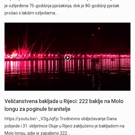
je ozlijeđena 75-godišnja pješakinja, dok je 80-godišnji pješak
prošao s lakšim ozljedama.…
Veličanstvena bakljada u Rijeci: 222 baklje na Molo
longu za poginule branitelje
https://youtu.be/-_V3gJvjFjc Trodnevno obilježavanje Dana
pobjede i 31. obljetnice Oluje u Rijeci zaključeno je bakljadom na
Molo longu, gdje je zapaljeno 222…