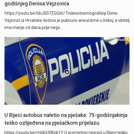
godišnjeg Denisa Vejzovića
https://youtu.be/bbJS07ZGQeU Tridesetosmogodišnji Denis
Vejzović iz Hrvatske doživio je puknuće aneurizme u Irskoj, a obitelj
ima manje od dana prije nego…
U Rijeci autobus naletio na pješake: 75-godišnjakinja
teško ozlijeđena na pješačkom prijelazu
https://youtu.be/mldUU0Knk1Y U prometnoj nesreći u Rijeci teško