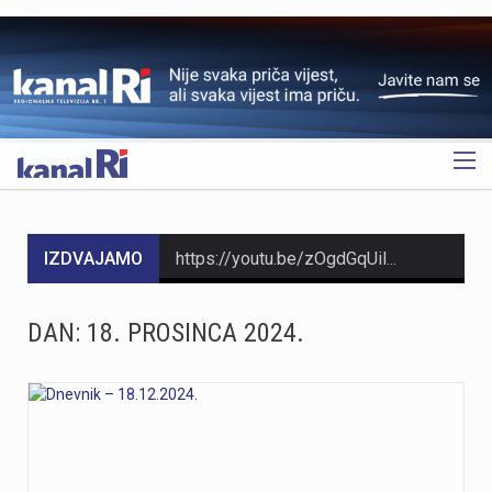
OGLAS
IZDVAJAMO
https://youtu.be/zOgdGqUily8 U Muzeju grada Rijeke otvorena je izložba belgijske čipke pod nazivom „Suvremena umjetnost niti“. Riječ je o drugoj suradnji s Veleposlanstvom Kraljevine Belgije te udrugama „Artofil“ i „Living Lace“. Izložba okuplja radove 120 sudionika koji su čipku izrađivali na suvremen način, koristeći materijale poput keramike, čelika i stakla. Belgija je poznata kao kolijevka tradicionalne čipke na batiće, a izložba je povezana s poviješću same Palače šećera. Svi zainteresirani izložbu mogu pogledati do 6. rujna. Više u videoprilogu:
https://youtu.be/t_-9LE0PJjw
DAN:
18. PROSINCA 2024.
https://youtu.be/OT6Ne0UuW2Y Slovenski nogometaš Igor Vekić novo je pojačanje HNK Rijeka. Vratar koji je u karijeri nastupao za slovenski Bravo, portugalski Paços de Ferreira i danski Vejle potpisao je s riječkim klubom ugovor na dvije godine, uz mogućnost produljenja na još jednu godinu. Vekić već ima poveznicu s Rijekom jer je bio dio slovenske reprezentacije u vrijeme kada je izbornik bio Matjaž Kek. Više u videopprilogu:
https://youtu.be/YVbmHv3gA5o U sklopu obilježavanja Dana pobjede i domovinske zahvalnosti te Dana hrvatskih branitelja, na Gatu Karoline Riječke u Rijeci građanima su za razgledavanje otvoreni službeni brodovi državnih tijela. Posjetitelji su mogli obići policijski brod „Marino Jakominić“ i novi carinski brod „Šibenik“ te izbliza upoznati rad posada i tehnologiju na plovilima. Iako je brod Lučke kapetanije bio u luci, nije bio otvoren za razgledavanje, dok najavljeni brod Hrvatske ratne mornarice ove godine nije stigao u Rijeku. Više u videoprilogu:
https://youtu.be/g3PZHf8Z8yM Deseti put održana je manifestacija „Oluja na Kvarneru“ na Krčkom mostu, gdje su 222 baklje upaljene u čast poginulim braniteljima Primorsko-goranske županije. Uz sudjelovanje brojnih posjetitelja i navijačkih udruga, događaj je prenio poruku trajnog sjećanja na branitelje koji su dali život za slobodu.Na Krčkom mostu održana je deseta po redu manifestacija „Oluja na Kvarneru“ u spomen na 222 poginula branitelja s područja Primorsko-goranske županije. Svaka od 222 baklje simbolizirala je ime, uspomenu i zahvalnost na poginule u Domovinskom ratu. Više u videoprilogu: