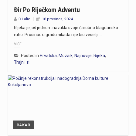
Đir Po Riječkom Adventu
D.Lalic
18 prosinca, 2024
Rijeka je još jednom navukla svoje čarobno blagdansko
ruho. Prosinac u gradu nikada nije bio veseliji.…
VIŠE
Posted in
Hrvatska
,
Mozaik
,
Najnovije
,
Rijeka
,
Trajni_ri
BAKAR