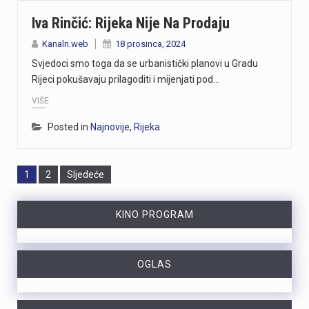
Iva Rinčić: Rijeka Nije Na Prodaju
Kanalri.web
18 prosinca, 2024
Svjedoci smo toga da se urbanistički planovi u Gradu
Rijeci pokušavaju prilagoditi i mijenjati pod…
VIŠE
Posted in
Najnovije
,
Rijeka
Page
Page
1
2
Sljedeće
KINO PROGRAM
OGLAS