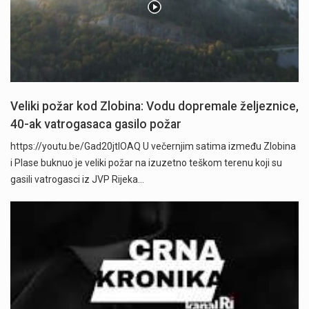
Veliki požar kod Zlobina: Vodu dopremale željeznice,
40-ak vatrogasaca gasilo požar
https://youtu.be/Gad20jtIOAQ U večernjim satima između Zlobina
i Plase buknuo je veliki požar na izuzetno teškom terenu koji su
gasili vatrogasci iz JVP Rijeka…