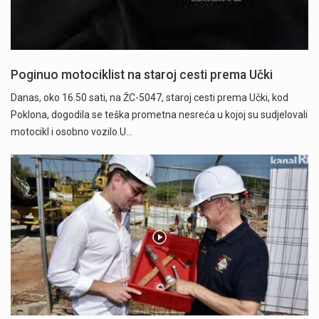
Poginuo motociklist na staroj cesti prema Učki
Danas, oko 16.50 sati, na ŽC-5047, staroj cesti prema Učki, kod
Poklona, dogodila se teška prometna nesreća u kojoj su sudjelovali
motocikl i osobno vozilo.U…