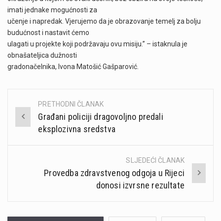
imati jednake mogućnosti za
učenje i napredak. Vjerujemo da je obrazovanje temelj za bolju
budućnost i nastavit ćemo
ulagati u projekte koji podržavaju ovu misiju.” – istaknula je
obnašateljica dužnosti
gradonačelnika, Ivona Matošić Gašparović.
PRETHODNI ČLANAK
Post
Građani policiji dragovoljno predali
navigation
eksplozivna sredstva
SLJEDEĆI ČLANAK
Provedba zdravstvenog odgoja u Rijeci
donosi izvrsne rezultate