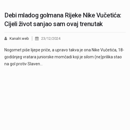
Debi mladog golmana Rijeke Nike Vučetića:
Cijeli život sanjao sam ovaj trenutak
Kanalri.web
23/12/2024
Nogomet piše lijepe priče, a upravo takva je ona Nike Vučetića, 18-
godišnjeg vratara juniorske momčadi koji je silom (ne)prilika stao
na gol protiv Slaven…