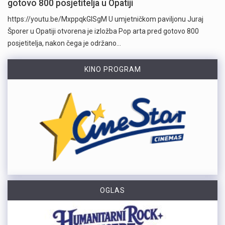
gotovo 800 posjetitelja u Opatiji
https://youtu.be/MxppqkGISgM U umjetničkom paviljonu Juraj
Šporer u Opatiji otvorena je izložba Pop arta pred gotovo 800
posjetitelja, nakon čega je održano…
KINO PROGRAM
OGLAS