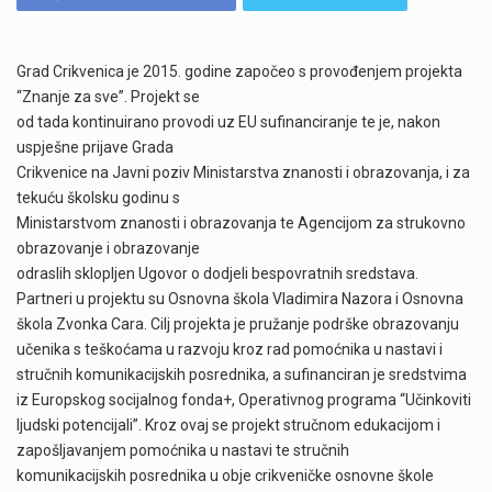
Grad Crikvenica je 2015. godine započeo s provođenjem projekta
“Znanje za sve”. Projekt se
od tada kontinuirano provodi uz EU sufinanciranje te je, nakon
uspješne prijave Grada
Crikvenice na Javni poziv Ministarstva znanosti i obrazovanja, i za
tekuću školsku godinu s
Ministarstvom znanosti i obrazovanja te Agencijom za strukovno
obrazovanje i obrazovanje
odraslih sklopljen Ugovor o dodjeli bespovratnih sredstava.
Partneri u projektu su Osnovna škola Vladimira Nazora i Osnovna
škola Zvonka Cara. Cilj projekta je pružanje podrške obrazovanju
učenika s teškoćama u razvoju kroz rad pomoćnika u nastavi i
stručnih komunikacijskih posrednika, a sufinanciran je sredstvima
iz Europskog socijalnog fonda+, Operativnog programa “Učinkoviti
ljudski potencijali”. Kroz ovaj se projekt stručnom edukacijom i
zapošljavanjem pomoćnika u nastavi te stručnih
komunikacijskih posrednika u obje crikveničke osnovne škole