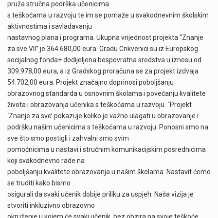
pruža stručna podrška učenicima
s teškoćama u razvoju te im se pomaže u svakodnevnim školskim
aktivnostima i savladavanju
nastavnog plana i programa. Ukupna vrijednost projekta “Znanje
za sve VII” je 364.680,00 eura. Gradu Crikvenici su iz Europskog
socijalnog fonda+ dodijeljena bespovratna sredstva u iznosu od
309.978,00 eura, a iz Gradskog proračuna se za projekt izdvaja
54.702,00 eura. Projekt značajno doprinosi poboljšanju
obrazovnog standarda u osnovnim školama i povećanju kvalitete
života i obrazovanja učenika s teškoćama u razvoju. “Projekt
‘Znanje za sve’ pokazuje koliko je važno ulagati u obrazovanje i
podršku našim učenicima s teškoćama u razvoju. Ponosni smo na
sve što smo postigli i zahvalni smo svim
pomoćnicima u nastavi i stručnim komunikacijskim posrednicima
koji svakodnevno rade na
poboljšanju kvalitete obrazovanja u našim školama. Nastavit ćemo
se truditi kako bismo
osigurali da svaki učenik dobije priliku za uspjeh. Naša vizija je
stvoriti inkluzivno obrazovno
okruženje u kojem će svaki učenik, bez obzira na svoje teškoće,