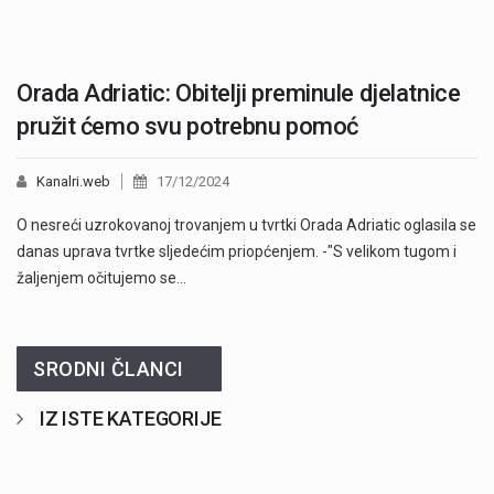
Orada Adriatic: Obitelji preminule djelatnice
pružit ćemo svu potrebnu pomoć
Kanalri.web
17/12/2024
O nesreći uzrokovanoj trovanjem u tvrtki Orada Adriatic oglasila se
danas uprava tvrtke sljedećim priopćenjem. -"S velikom tugom i
žaljenjem očitujemo se…
SRODNI ČLANCI
IZ ISTE KATEGORIJE