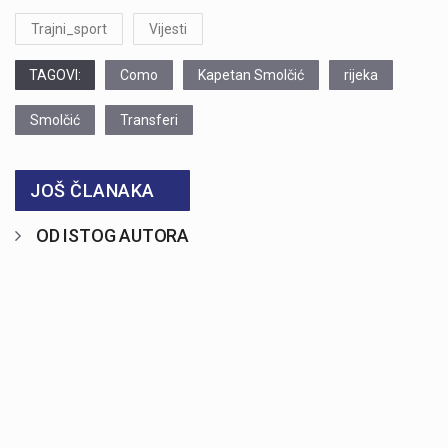
Trajni_sport
Vijesti
TAGOVI:
Como
Kapetan Smolčić
rijeka
Smolčić
Transferi
JOŠ ČLANAKA
OD ISTOG AUTORA