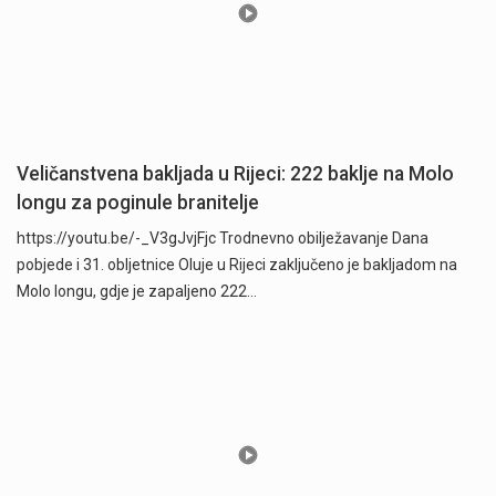
Veličanstvena bakljada u Rijeci: 222 baklje na Molo
longu za poginule branitelje
https://youtu.be/-_V3gJvjFjc Trodnevno obilježavanje Dana
pobjede i 31. obljetnice Oluje u Rijeci zaključeno je bakljadom na
Molo longu, gdje je zapaljeno 222…