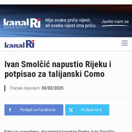
OGLAS
Ivan Smolčić napustio Rijeku i
potpisao za talijanski Como
Članak objavljen:
03/02/2025
Podijeli na Facebook
Podijeli na X
Kako je i najavljeno, dosadašnji kapetan Rijeke, Ivan Smolčić