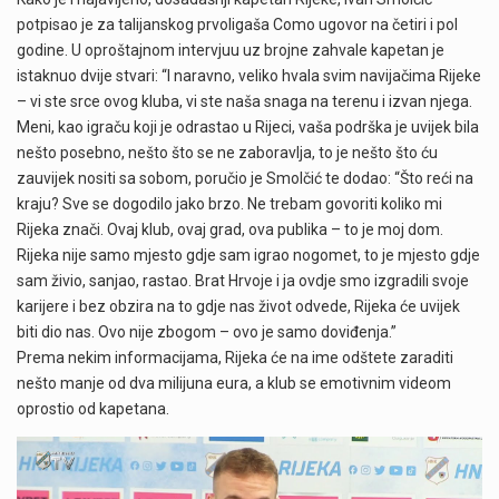
potpisao je za talijanskog prvoligaša Como ugovor na četiri i pol
godine. U oproštajnom intervjuu uz brojne zahvale kapetan je
istaknuo dvije stvari: “I naravno, veliko hvala svim navijačima Rijeke
– vi ste srce ovog kluba, vi ste naša snaga na terenu i izvan njega.
Meni, kao igraču koji je odrastao u Rijeci, vaša podrška je uvijek bila
nešto posebno, nešto što se ne zaboravlja, to je nešto što ću
zauvijek nositi sa sobom, poručio je Smolčić te dodao: “Što reći na
kraju? Sve se dogodilo jako brzo. Ne trebam govoriti koliko mi
Rijeka znači. Ovaj klub, ovaj grad, ova publika – to je moj dom.
Rijeka nije samo mjesto gdje sam igrao nogomet, to je mjesto gdje
sam živio, sanjao, rastao. Brat Hrvoje i ja ovdje smo izgradili svoje
karijere i bez obzira na to gdje nas život odvede, Rijeka će uvijek
biti dio nas. Ovo nije zbogom – ovo je samo doviđenja.”
Prema nekim informacijama, Rijeka će na ime odštete zaraditi
nešto manje od dva milijuna eura, a klub se emotivnim videom
oprostio od kapetana.