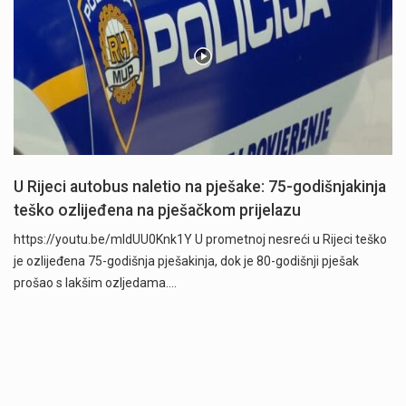
U Rijeci autobus naletio na pješake: 75-godišnjakinja
teško ozlijeđena na pješačkom prijelazu
https://youtu.be/mldUU0Knk1Y U prometnoj nesreći u Rijeci teško
je ozlijeđena 75-godišnja pješakinja, dok je 80-godišnji pješak
prošao s lakšim ozljedama.…