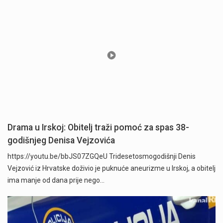
Drama u Irskoj: Obitelj traži pomoć za spas 38-
godišnjeg Denisa Vejzovića
https://youtu.be/bbJS07ZGQeU Tridesetosmogodišnji Denis
Vejzović iz Hrvatske doživio je puknuće aneurizme u Irskoj, a obitelj
ima manje od dana prije nego…