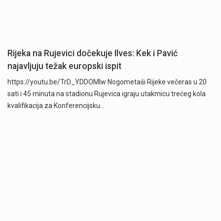
Rijeka na Rujevici dočekuje Ilves: Kek i Pavić
najavljuju težak europski ispit
https://youtu.be/TrD_YDDOMIw Nogometaši Rijeke večeras u 20
sati i 45 minuta na stadionu Rujevica igraju utakmicu trećeg kola
kvalifikacija za Konferencijsku…