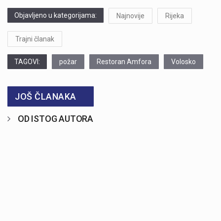
Objavljeno u kategorijama:
Najnovije
Rijeka
Trajni članak
TAGOVI:
požar
Restoran Amfora
Volosko
JOŠ ČLANAKA
OD ISTOG AUTORA