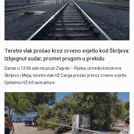
Teretni vlak prošao kroz crveno svjetlo kod Škrljeva:
Izbjegnut sudar, promet prugom u prekidu
Danas u 13:06 sati na pruzi Zagreb – Rijeka, između kolodvora
Škrljevo i Meja, teretni vlak HŽ Carga prošao je kroz crveno svjetlo.
Djelatnici HŽ Infrastrukture…