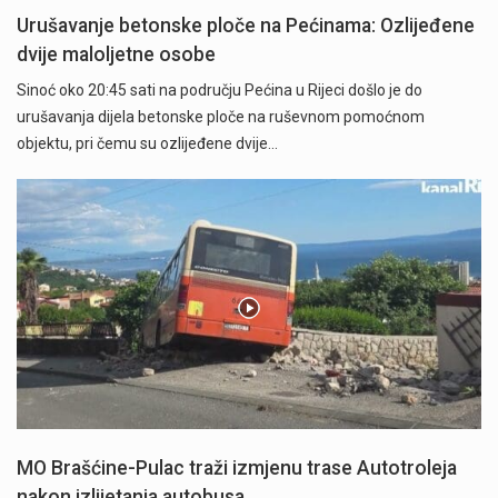
Urušavanje betonske ploče na Pećinama: Ozlijeđene
dvije maloljetne osobe
Sinoć oko 20:45 sati na području Pećina u Rijeci došlo je do
urušavanja dijela betonske ploče na ruševnom pomoćnom
objektu, pri čemu su ozlijeđene dvije…
MO Brašćine-Pulac traži izmjenu trase Autotroleja
nakon izlijetanja autobusa