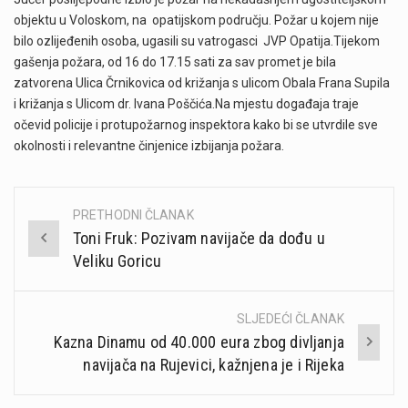
objektu u Voloskom, na opatijskom području. Požar u kojem nije
bilo ozlijeđenih osoba, ugasili su vatrogasci JVP Opatija.Tijekom
gašenja požara, od 16 do 17.15 sati za sav promet je bila
zatvorena Ulica Črnikovica od križanja s ulicom Obala Frana Supila
i križanja s Ulicom dr. Ivana Poščića.Na mjestu događaja traje
očevid policije i protupožarnog inspektora kako bi se utvrdile sve
okolnosti i relevantne činjenice izbijanja požara.
PRETHODNI ČLANAK
Post
Toni Fruk: Pozivam navijače da dođu u
navigation
Veliku Goricu
SLJEDEĆI ČLANAK
Kazna Dinamu od 40.000 eura zbog divljanja
navijača na Rujevici, kažnjena je i Rijeka