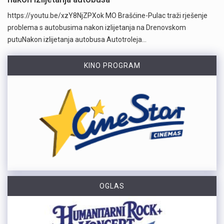
https://youtu.be/xzY8NjZPXok MO Brašćine-Pulac traži rješenje
problema s autobusima nakon izlijetanja na Drenovskom
putuNakon izlijetanja autobusa Autotroleja…
KINO PROGRAM
OGLAS