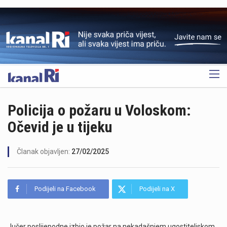
OGLAS
Policija o požaru u Voloskom:
Očevid je u tijeku
Članak objavljen:
27/02/2025
Podijeli na Facebook
Podijeli na X
Jučer poslijepodne izbio je požar na nekadašnjem ugostiteljskom