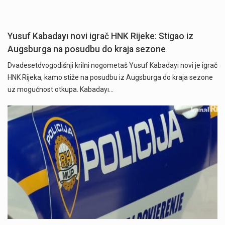
Yusuf Kabadayı novi igrač HNK Rijeke: Stigao iz
Augsburga na posudbu do kraja sezone
Dvadesetdvogodišnji krilni nogometaš Yusuf Kabadayı novi je igrač
HNK Rijeka, kamo stiže na posudbu iz Augsburga do kraja sezone
uz mogućnost otkupa. Kabadayı…