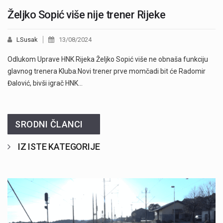
Željko Sopić više nije trener Rijeke
LSusak
13/08/2024
Odlukom Uprave HNK Rijeka Željko Sopić više ne obnaša funkciju
glavnog trenera Kluba.Novi trener prve momčadi bit će Radomir
Đalović, bivši igrač HNK…
SRODNI ČLANCI
IZ ISTE KATEGORIJE