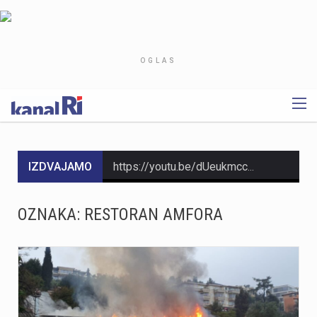
OGLAS
IZDVAJAMO
https://youtu.be/dUeukmccp5w U gospodarskoj zoni Volnik pokraj Cresa svečano je obilježen početak izgradnje novog vatrogasnog doma, što predstavlja jedan od najvažnijih infrastrukturnih projekata za tamošnje vatrogastvo. Umjesto kamena temeljca, u temelje je položena kutija s vatrogasnom sjekiricom, mlaznicom i drugim predmetima, a događaju su prisustvovali gradonačelnik Cresa Marin Gregorović te dužnosnici i članovi vatrogasnih društava. Više u videoprilogu:
https://youtu.be/MxppqkGISgM U umjetničkom paviljonu Juraj Šporer u Opatiji otvorena je izložba Pop arta pred gotovo 800 posjetitelja, nakon čega je održano i stručno vodstvo. Djela dolaze iz jedne od najvećih privatnih zbirki u Austriji koju su 1960-ih pokrenuli Peter Infeld i njegova majka, a uključuje i radove Andyja Warhola. Izložba ostaje otvorena do 27. rujna i može se razgledati svakim danom od 10 do 22 sata. Više u videoprilogu:
OZNAKA:
RESTORAN AMFORA
https://youtu.be/aILFsriI-vk
https://youtu.be/LjEOo1QMD1E Nogometaši Rijeke pobijedili su finski Ilves u prvoj utakmici 3. kola kvalifikacija za Konferencijsku ligu pogotkom Nike Jankovića u 16. minuti. Unatoč minimalnoj prednosti s kojom putuju na uzvrat, trener Matjaž Kek izrazio je zabrinutost zbog manjka realizacije i nervoze u igri. Uzvratna utakmica igra se u Finskoj u četvrtak, 13. kolovoza s početkom u 18 sati. Više u videoprilogu:
https://youtu.be/qV4DNBJPlKw Zbog dugotrajne suše i smanjenja izdašnosti izvora, KD Vodovod i kanalizacija apelira na racionalno korištenje vode na riječkom području, iako su trenutne zalihe dostatne i nema potrebe za redukcijama. Cilj preporučenih mjera, koje uključuju zabranu zalijevanja travnjaka i pranja automobila, jest smanjenje dnevne potrošnje za 10 do 15 posto. Više u videoprilogu: