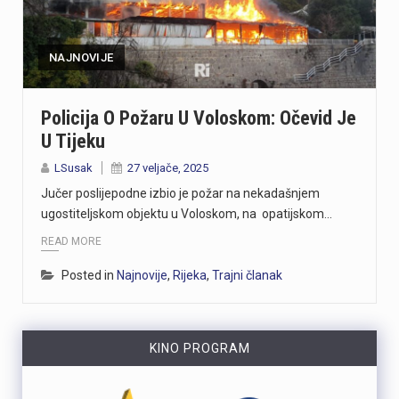
https://youtu.be/CrhVZbwhS7g Šire područje Novog Vinodolskog i Rijeku noćas oko 1:20 sati pogodio je potres magnitude 3,5 po Richteru s epicentrom 11 kilometara jugoistočno od Novog Vinodolskog. Budući da se Primorsko-goranska županija nalazi na nizu aktivnih rasjeda, ovakvi potresi nisu neuobičajeni, a stručnjaci procjenuju da maksimalna magnituda na riječkom i primorskom području može iznositi oko 6 po Richteru. Više u videoprilogu:
Tijekom posljednja dva dana na širem matuljskom području i otoku Krku izbila su dva požara u kojima je nastala materijalna šteta, dok je u jednom slučaju jedna osoba ozlijeđena. Policijski službenici su u suradnji s protupožarnim inspektorom obavili očevide kojima su utvrđeni uzroci nastanka ovih požara. Požar na širem matuljskom području izbio je 5. kolovoza oko 21:30 sati u pomoćnom objektu kuće, a ugasili su ga vatrogasci Javne vatrogasne postrojbe (JVP) Opatija. Očevidom je utvrđeno da je uzrok požara tehničke naravi, točnije kvar na električnim instalacijama u predjelu krovišta. U požaru je izgorio gornji dio pomoćnog objekta zajedno s krovištem, a materijalna šteta procjenjuje se na više desetaka tisuća eura. Drugi požar izbio je 6. kolovoza oko 4:20 sati u obiteljskoj kući na otoku Krku. Na intervenciju su izašli vatrogasci JVP Krk, a u požaru je ozlijeđena 50-godišnjakinja. Očevidom je utvrđeno da je do požara najvjerojatnije došlo uslijed curenja plina zbog tehničkog kvara na spoju crijeva i plinske boce. Plinska smjesa u prostoru kuhinje zapalila se nakon što je prilikom paljenja svjetla došlo do stvaranja iskre. Nakon obavljenih očevida, policija poziva građane da redovito pregledavaju i održavaju električne i plinske instalacije te plinske uređaje. Također se savjetuje da se svi…
NAJNOVIJE
Posade policijskih plovila Postaje pomorske policije u proteklih su tjedan dana evidentirale 61 prekršaj nedozvoljenog glisiranja. Svi utvrđeni prekršaji odnosili su se na glisiranje na udaljenosti manjoj od 300 metara od obale. Prekršaji su zabilježeni u akvatoriju otoka Krka, Raba i Cresa te na području Kraljevice. Zbog počinjenih prekršaja policija je sankcionirala državljane 12 različitih zemalja. Među njima je najviše državljana Slovenije i Njemačke, po 15 iz svake države. Kazne su izrečene i za devet državljana Austrije, šest državljana Italije, pet državljana Hrvatske te četiri državljana Mađarske. Sankcionirana su i po dva državljana Slovačke, kao i po jedan državljanin iz Rumunjske, Belgije, Poljske, Srbije i Češke. Svim počiniteljima izrečene su novčane kazne sukladno odredbama Pomorskog zakonika. Policijski službenici pomorske policije nastavit će provoditi pojačane nadzore na moru kako bi se povećala sigurnost svih sudionika u pomorskom prometu. Ujedno se pozivaju svi nautičari da se strogo pridržavaju propisa i vode računa o sigurnosti kupača i drugih osoba na moru, s posebnim naglaskom na zabranu glisiranja na udaljenosti manjoj od 300 metara od obale.
Policija O Požaru U Voloskom: Očevid Je
U Tijeku
https://youtu.be/T5evucKJLOw
LSusak
27 veljače, 2025
U subotu, 8. kolovoza, Fužine će postati središte susreta folklorne baštine, tradicijskih zanata i običaja iz Hrvatske i inozemstva. S početkom u 12 sati, centar Fužina, pozornica i prostor ispod brane jezera Bajer ugostit će 4. Međunarodni festival folklora i 2. Festival starih zanata. Ove dvije manifestacije kroz nastupe folklornih skupina, demonstracije tradicijskih vještina, radionice, predavanja, domaće proizvode i gastronomske sadržaje predstavljaju bogatstvo kulturne baštine. Ulaz na manifestaciju u potpunosti je besplatan, kao i sudjelovanje u svim radionicama, predavanju, dječjem programu i folklornim nastupima. Program započinje u podne nastupom grupe Dar Mar, nakon čega slijede prve demonstracije starih zanata i tradicijskih vještina koje će se odvijati tijekom cijelog dana kao jedan od središnjih dijelova manifestacije. Posjetitelje očekuje bogat izbor radionica u kojima mogu upoznati stare obrte i okušati se u tradicijskim tehnikama. Zlatko Pochobradsky iz Domaće radinosti iz Gerova predstavit će izradu unikatnih drvenih predmeta inspiriranih prirodom Gorskog kotara, dok će Ribolovna udruga Bajer Fužine demonstrirati sportski ribolov. Bojan Marđetko vodit će radionicu izrade potkovica za sreću, Antun Štimac iz Crnog Luga prezentirat će izradu šindre, odnosno specifičnog načina pokrivanja goranskih krovova drvom, a Stela Gržinić iz obrta LEBJOR prikazat će glodanje zdjele od masline. U poslijepodnevnim satima program se…
Jučer poslijepodne izbio je požar na nekadašnjem
ugostiteljskom objektu u Voloskom, na opatijskom…
READ MORE
Posted in
Najnovije
,
Rijeka
,
Trajni članak
KINO PROGRAM