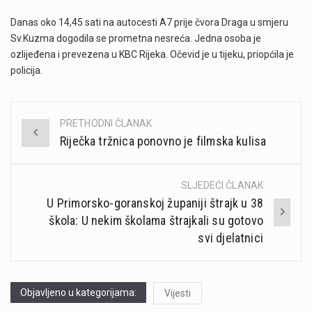
Danas oko 14,45 sati na autocesti A7 prije čvora Draga u smjeru
Sv.Kuzma dogodila se prometna nesreća. Jedna osoba je
ozlijeđena i prevezena u KBC Rijeka. Očevid je u tijeku, priopćila je
policija.
PRETHODNI ČLANAK
Post
Riječka tržnica ponovno je filmska kulisa
navigation
SLJEDEĆI ČLANAK
U Primorsko-goranskoj županiji štrajk u 38
škola: U nekim školama štrajkali su gotovo
svi djelatnici
Objavljeno u kategorijama:
Vijesti