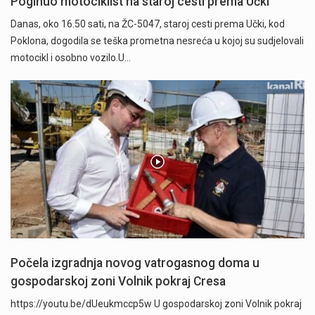
Poginuo motociklist na staroj cesti prema Učki
Danas, oko 16.50 sati, na ŽC-5047, staroj cesti prema Učki, kod
Poklona, dogodila se teška prometna nesreća u kojoj su sudjelovali
motocikl i osobno vozilo.U…
Počela izgradnja novog vatrogasnog doma u
gospodarskoj zoni Volnik pokraj Cresa
https://youtu.be/dUeukmccp5w U gospodarskoj zoni Volnik pokraj