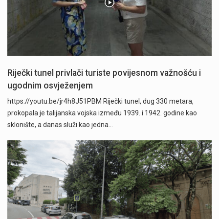
Riječki tunel privlači turiste povijesnom važnošću i
ugodnim osvježenjem
https://youtu.be/jr4h8J51PBM Riječki tunel, dug 330 metara,
prokopala je talijanska vojska između 1939. i 1942. godine kao
sklonište, a danas služi kao jedna…