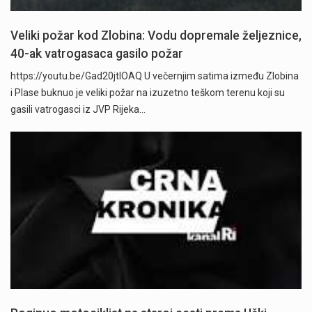
Veliki požar kod Zlobina: Vodu dopremale željeznice,
40-ak vatrogasaca gasilo požar
https://youtu.be/Gad20jtIOAQ U večernjim satima između Zlobina
i Plase buknuo je veliki požar na izuzetno teškom terenu koji su
gasili vatrogasci iz JVP Rijeka…