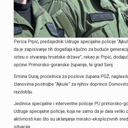
Perica Prpić, predsjednik Udruge specijalne policije “Ajku
da je zapisivanje tih događaja ključno za buduće generaci
istinu o stvaranju hrvatske države”, rekao je Prpić, dodajuć
općine Primorsko-goranske županije, te grad Senj.
Ermina Duraj, pročelnica za poslove župana PGŽ, naglasil
članovima postrojbe “Ajkule” za njihov doprinos Domovins
razdoblju.
Jedinica specijalne i interventne policije PU primorsko-g
Udruge specijalne policije, koja ne samo da je dala velik
aktivnosti kao što su uklanjanje minsko-eksplozivnih sreds
situacija.