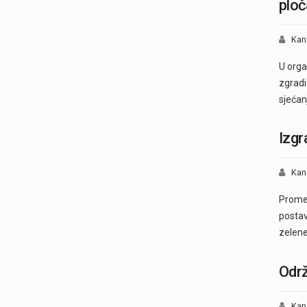
ploč
Kan
U orga
zgradi
sjećan
Izgr
Kan
Promet
postav
zelen
Održ
Kan