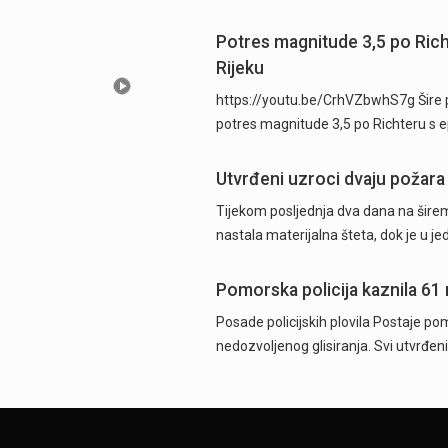
Potres magnitude 3,5 po Ric
Rijeku
https://youtu.be/CrhVZbwhS7g Šire p
potres magnitude 3,5 po Richteru s 
Utvrđeni uzroci dvaju požara
Tijekom posljednja dva dana na širem
nastala materijalna šteta, dok je u j
Pomorska policija kaznila 61
Posade policijskih plovila Postaje pom
nedozvoljenog glisiranja. Svi utvrđeni