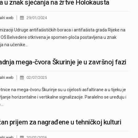
a u znak sjećanja na žrtve Holokausta
alri.web
29/01/2024
nizaciji Udruge antifašističkih boraca i antifašista grada Rijeke na
 OŠ Belvedere otkrivena je spomen-ploča postavljena u znak
ja na učenike…
adnja mega-čvora Škurinje je u završnoj fazi
alri.web
02/07/2025
nice na mega-čvoru Škurinje su u cijelosti asfaltirane a u tijeku je
ljanje horizontalne i vertikalne signalizacije. Paralelno se uređuju i
e…
an prijem za nagrađene u tehničkoj kulturi
alri.web
20/02/2026