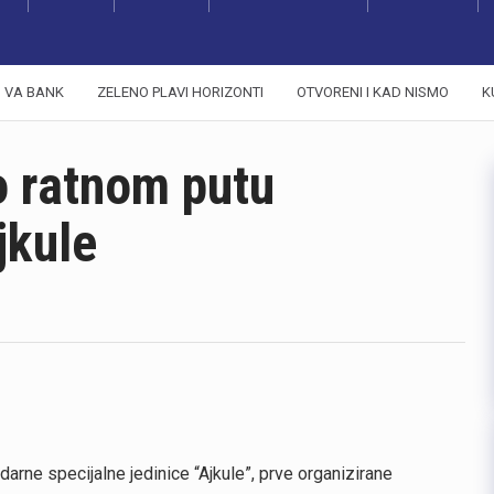
VA BANK
ZELENO PLAVI HORIZONTI
OTVORENI I KAD NISMO
K
o ratnom putu
jkule
ndarne specijalne jedinice “Ajkule”, prve organizirane