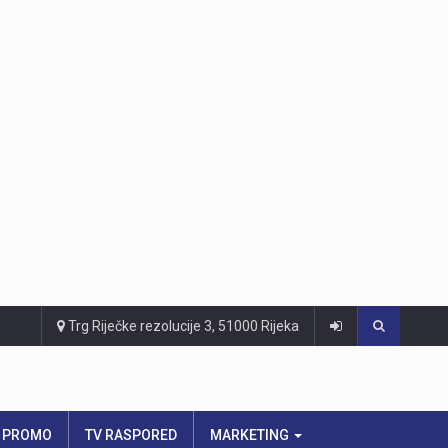
Trg Riječke rezolucije 3, 51000 Rijeka
PROMO
TV RASPORED
MARKETING