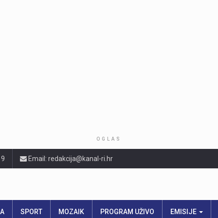
OGLAS
19
Email: redakcija@kanal-ri.hr
RA
SPORT
MOZAIK
PROGRAM UŽIVO
EMISIJE