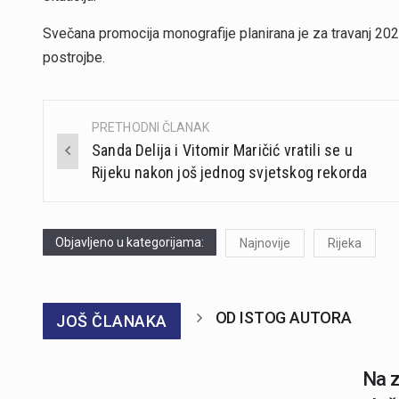
Svečana promocija monografije planirana je za travanj 202
postrojbe.
PRETHODNI ČLANAK
Post
Sanda Delija i Vitomir Maričić vratili se u
navigation
Rijeku nakon još jednog svjetskog rekorda
Objavljeno u kategorijama:
Najnovije
Rijeka
OD ISTOG AUTORA
JOŠ ČLANAKA
Na z