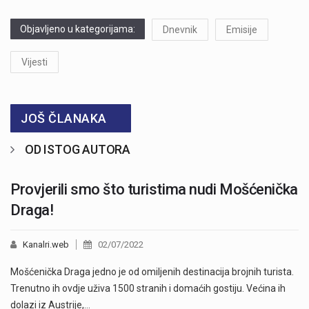
Objavljeno u kategorijama:
Dnevnik
Emisije
Vijesti
JOŠ ČLANAKA
OD ISTOG AUTORA
Provjerili smo što turistima nudi Mošćenička
Draga!
Kanalri.web
02/07/2022
Mošćenička Draga jedno je od omiljenih destinacija brojnih turista.
Trenutno ih ovdje uživa 1500 stranih i domaćih gostiju. Većina ih
dolazi iz Austrije,…