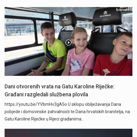
Dani otvorenih vrata na Gatu Karoline Riječke:
Građani razgledali službena plovila
https://youtu.be/YVbmHv3gA5o U sklopu obilježavanja Dana
pobjede i domovinske zahvalnosti te Dana hrvatskih branitelja, na
Gatu Karoline Riječke u Rijeci građanima…