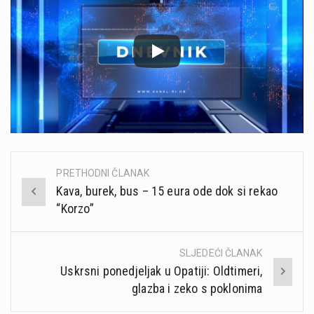
PRETHODNI ČLANAK
Post
Kava, burek, bus – 15 eura ode dok si rekao
navigation
“Korzo”
SLJEDEĆI ČLANAK
Uskrsni ponedjeljak u Opatiji: Oldtimeri,
glazba i zeko s poklonima