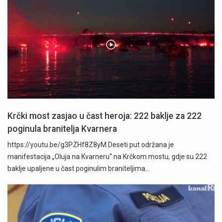
Krčki most zasjao u čast heroja: 222 baklje za 222
poginula branitelja Kvarnera
https://youtu.be/g3PZHf8Z8yM Deseti put održana je
manifestacija „Oluja na Kvarneru“ na Krčkom mostu, gdje su 222
baklje upaljene u čast poginulim braniteljima…