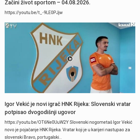
Začini život sportom – 04.08.2026.
https://youtu.be/t_-9LE0PJjw
Igor Vekić je novi igrač HNK Rijeka: Slovenski vratar
potpisao dvogodišnji ugovor
https://youtu.be/OT6Ne0UuW2Y Slovenski nogometaš Igor Vekić
novo je pojačanje HNK Rijeka. Vratar koji je u karijeri nastupao za
slovenski Bravo, portugalski…