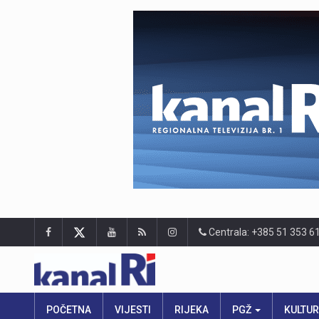
Centrala: +385 51 353 6
POČETNA
VIJESTI
RIJEKA
PGŽ
KULTU