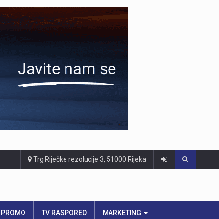
Trg Riječke rezolucije 3, 51000 Rijeka
PROMO
TV RASPORED
MARKETING