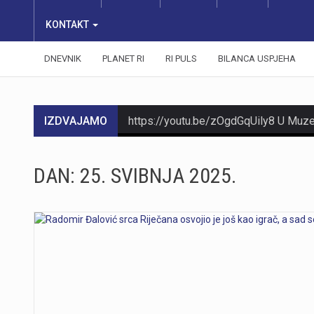
KONTAKT
DNEVNIK
PLANET RI
RI PULS
BILANCA USPJEHA
IZDVAJAMO
https://youtu.be/t_-9LE0PJjw
DAN:
25. SVIBNJA 2025.
https://youtu.be/mDR29ffvagE