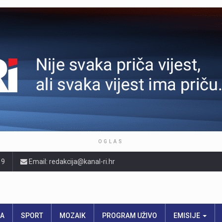
OGLAS
19
Email: redakcija@kanal-ri.hr
RA
SPORT
MOZAIK
PROGRAM UŽIVO
EMISIJE