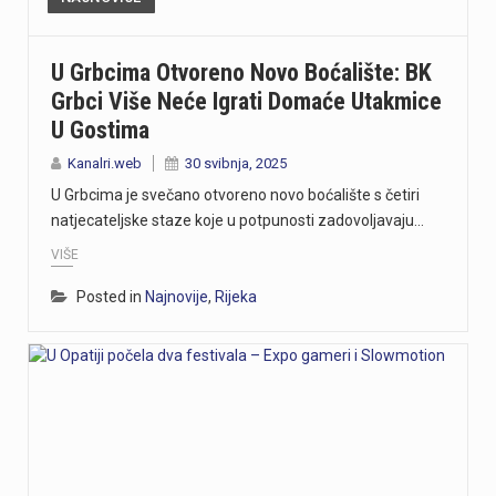
U Grbcima Otvoreno Novo Boćalište: BK
Grbci Više Neće Igrati Domaće Utakmice
U Gostima
Kanalri.web
30 svibnja, 2025
U Grbcima je svečano otvoreno novo boćalište s četiri
natjecateljske staze koje u potpunosti zadovoljavaju…
VIŠE
Posted in
Najnovije
,
Rijeka