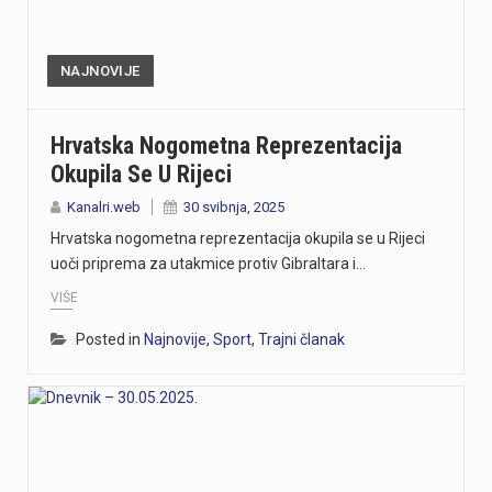
Danas, oko 16.50 sati, na ŽC-5047, staroj cesti prema Učki, kod Poklona, dogodila se teška prometna nesreća u kojoj su sudjelovali motocikl i osobno vozilo.U nesreći je smrtno stradao vozač motocikla, koji je preminuo na mjestu događaja.U tijeku je očevid kojim će se utvrditi okolnosti i uzrok nesreće.
https://youtu.be/T5evucKJLOw
NAJNOVIJE
https://youtu.be/aILFsriI-vk
Hrvatska Nogometna Reprezentacija
Okupila Se U Rijeci
https://youtu.be/dUeukmccp5w U gospodarskoj zoni Volnik pokraj Cresa svečano je obilježen početak izgradnje novog vatrogasnog doma, što predstavlja jedan od najvažnijih infrastrukturnih projekata za tamošnje vatrogastvo. Umjesto kamena temeljca, u temelje je položena kutija s vatrogasnom sjekiricom, mlaznicom i drugim predmetima, a događaju su prisustvovali gradonačelnik Cresa Marin Gregorović te dužnosnici i članovi vatrogasnih društava. Više u videoprilogu:
Kanalri.web
30 svibnja, 2025
https://youtu.be/MxppqkGISgM U umjetničkom paviljonu Juraj Šporer u Opatiji otvorena je izložba Pop arta pred gotovo 800 posjetitelja, nakon čega je održano i stručno vodstvo. Djela dolaze iz jedne od najvećih privatnih zbirki u Austriji koju su 1960-ih pokrenuli Peter Infeld i njegova majka, a uključuje i radove Andyja Warhola. Izložba ostaje otvorena do 27. rujna i može se razgledati svakim danom od 10 do 22 sata. Više u videoprilogu:
Hrvatska nogometna reprezentacija okupila se u Rijeci
uoči priprema za utakmice protiv Gibraltara i…
VIŠE
Posted in
Najnovije
,
Sport
,
Trajni članak