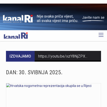
OGLAS
IZDVAJAMO
https://youtu.be/xzY8NjZPXok MO Brašćine-Pulac traži rješenje problema s autobusima nakon izlijetanja na Drenovskom putuNakon izlijetanja autobusa Autotroleja na Drenovskom putu, Vijeće MO Brašćine-Pulac izrazilo je zabrinutost građana, ističući opasnu situaciju te tražeći izmjenu trase i prilagodbu sistema javnog prijevoza. Predsjednik Vijeća Josip Rupčić navodi da su održani sastanci o pravilima parkiranja i zabrani izlaska vozača iz autobusa, no upitno je poštivanje tih uputa.Vijeće traži hitan sastanak s Gradom Rijekom kao vlasnikom Autotroleja kako bi se riješio problem i izmijenila trasa. Više u videoprilogu:
https://youtu.be/jr4h8J51PBM Riječki tunel, dug 330 metara, prokopala je talijanska vojska između 1939. i 1942. godine kao sklonište, a danas služi kao jedna od najvećih turističkih atrakcija Rijeke. Zbog stalne temperature od 15 stupnjeva, tunel ljeti privlači domaće i strane turiste koji u njemu traže osvježenje od ljetnih vrućina i uče o povijesti. Prošle je godine tunelom prošetalo 44 000 posjetitelja, a višenamjenski prostor danas ugošćuje izložbe, vinska događanja i adventske aktivnosti. Više u videoprilogu:
DAN:
30. SVIBNJA 2025.
Na Pećinama u Rijeci večeras se urušio balkon napuštene kuće u blizini hotela Jadran. Prema informacijama policije, u trenutku urušavanja ispod balkona nalazile su se dvije mlađe osobe, koje su pritom ozlijeđene. Na mjesto nesreće stigli su vatrogasci i djelatnici Hitne pomoći.Riječ je o napuštenom objektu uz hotel Jadran. Više informacija o okolnostima događaja i težini ozljeda očekuje se nakon završetka intervencije i policijskog očevida.
https://youtu.be/JtPQjNwTObk
https://youtu.be/Gad20jtIOAQ U večernjim satima između Zlobina i Plase buknuo je veliki požar na izuzetno teškom terenu koji su gasili vatrogasci iz JVP Rijeka i sedam DVD-ova. Zbog nepristupačnosti terena, vodu za gašenje dopremile su Hrvatske željeznice, a desetak vatrogasaca jutros je nastavilo s dogašivanjem. Iako je uzrok često iskrenje s pruge, požar je izbio 200 metara dalje, te se uzrok tek treba utvrditi. Više u videoprilogu: