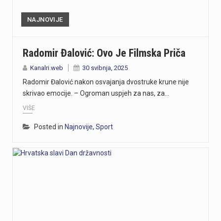
NAJNOVIJE
Radomir Đalović: Ovo Je Filmska Priča
Kanalri.web
30 svibnja, 2025
Radomir Đalović nakon osvajanja dvostruke krune nije
skrivao emocije. – Ogroman uspjeh za nas, za…
VIŠE
Posted in
Najnovije
,
Sport