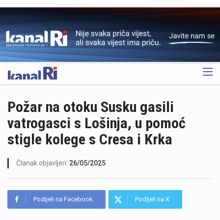
OGLAS
Požar na otoku Susku gasili
vatrogasci s Lošinja, u pomoć
stigle kolege s Cresa i Krka
Članak objavljen:
26/05/2025
Podijeli na Facebook
Podijeli na X