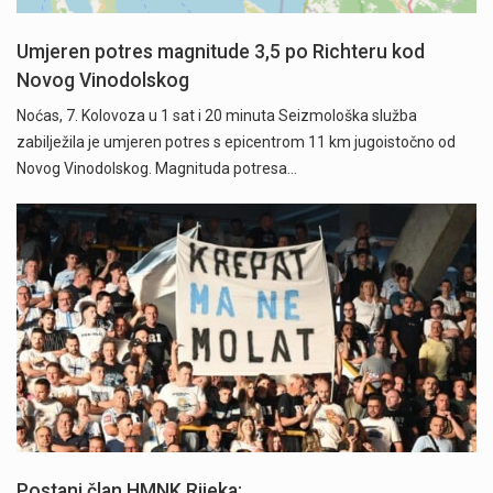
Umjeren potres magnitude 3,5 po Richteru kod
Novog Vinodolskog
Noćas, 7. Kolovoza u 1 sat i 20 minuta Seizmološka služba
zabilježila je umjeren potres s epicentrom 11 km jugoistočno od
Novog Vinodolskog. Magnituda potresa…
Započela je prodaja članskih iskaznica i pretplate" />
Postani član HMNK Rijeka: