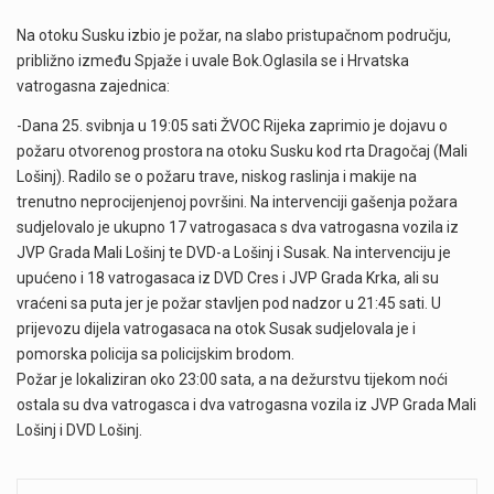
Na otoku Susku izbio je požar, na slabo pristupačnom području,
približno između Spjaže i uvale Bok.Oglasila se i Hrvatska
vatrogasna zajednica:
-Dana 25. svibnja u 19:05 sati ŽVOC Rijeka zaprimio je dojavu o
požaru otvorenog prostora na otoku Susku kod rta Dragočaj (Mali
Lošinj). Radilo se o požaru trave, niskog raslinja i makije na
trenutno neprocijenjenoj površini. Na intervenciji gašenja požara
sudjelovalo je ukupno 17 vatrogasaca s dva vatrogasna vozila iz
JVP Grada Mali Lošinj te DVD-a Lošinj i Susak. Na intervenciju je
upućeno i 18 vatrogasaca iz DVD Cres i JVP Grada Krka, ali su
vraćeni sa puta jer je požar stavljen pod nadzor u 21:45 sati. U
prijevozu dijela vatrogasaca na otok Susak sudjelovala je i
pomorska policija sa policijskim brodom.
Požar je lokaliziran oko 23:00 sata, a na dežurstvu tijekom noći
ostala su dva vatrogasca i dva vatrogasna vozila iz JVP Grada Mali
Lošinj i DVD Lošinj.