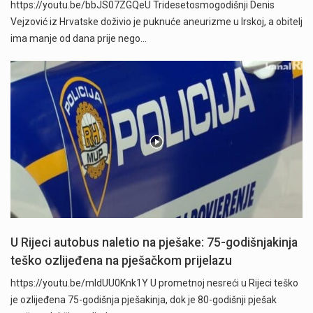
https://youtu.be/bbJS07ZGQeU Tridesetosmogodišnji Denis
Vejzović iz Hrvatske doživio je puknuće aneurizme u Irskoj, a obitelj
ima manje od dana prije nego…
U Rijeci autobus naletio na pješake: 75-godišnjakinja
teško ozlijeđena na pješačkom prijelazu
https://youtu.be/mldUU0Knk1Y U prometnoj nesreći u Rijeci teško
je ozlijeđena 75-godišnja pješakinja, dok je 80-godišnji pješak