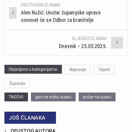
PRETHODNI ČLANAK
Post
Alen Ružić: Unutar županijske uprave
navigation
osnovat će se Odbor za branitelje
SLJEDEĆI ČLANAK
Dnevnik – 25.05.2025.
Objavljeno u kategorijama:
Najnovije
Vijesti
Županija
TAGOVI:
gori na otoku susku
požar na susku
JOŠ ČLANAKA
OD ISTOG AUTORA