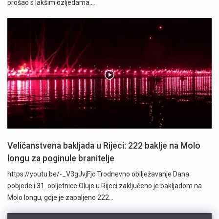
prošao s lakšim ozljedama.…
Veličanstvena bakljada u Rijeci: 222 baklje na Molo
longu za poginule branitelje
https://youtu.be/-_V3gJvjFjc Trodnevno obilježavanje Dana
pobjede i 31. obljetnice Oluje u Rijeci zaključeno je bakljadom na
Molo longu, gdje je zapaljeno 222…