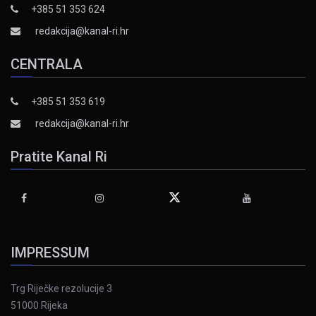
+385 51 353 624
redakcija@kanal-ri.hr
CENTRALA
+385 51 353 619
redakcija@kanal-ri.hr
Pratite Kanal Ri
IMPRESSUM
Trg Riječke rezolucije 3
51000 Rijeka