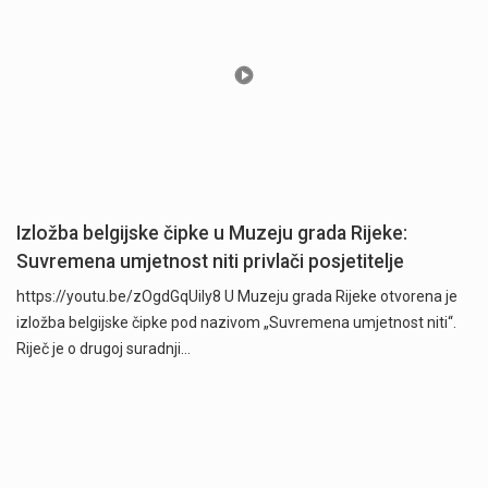
Izložba belgijske čipke u Muzeju grada Rijeke:
Suvremena umjetnost niti privlači posjetitelje
https://youtu.be/zOgdGqUily8 U Muzeju grada Rijeke otvorena je
izložba belgijske čipke pod nazivom „Suvremena umjetnost niti“.
Riječ je o drugoj suradnji…