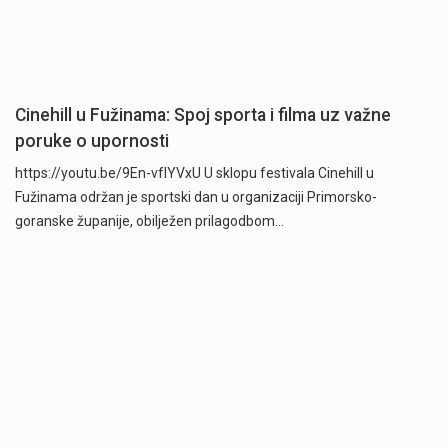
Cinehill u Fužinama: Spoj sporta i filma uz važne
poruke o upornosti
https://youtu.be/9En-vfIYVxU U sklopu festivala Cinehill u
Fužinama održan je sportski dan u organizaciji Primorsko-
goranske županije, obilježen prilagodbom…