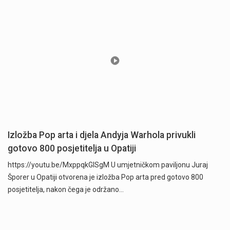
Izložba Pop arta i djela Andyja Warhola privukli
gotovo 800 posjetitelja u Opatiji
https://youtu.be/MxppqkGISgM U umjetničkom paviljonu Juraj
Šporer u Opatiji otvorena je izložba Pop arta pred gotovo 800
posjetitelja, nakon čega je održano…