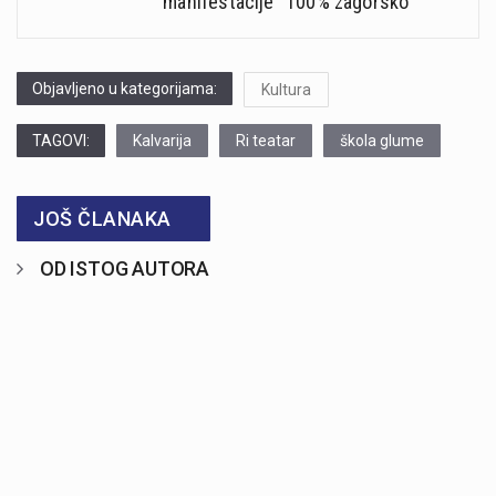
manifestacije “100% zagorsko”
Objavljeno u kategorijama:
Kultura
TAGOVI:
Kalvarija
Ri teatar
škola glume
JOŠ ČLANAKA
OD ISTOG AUTORA