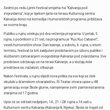
Sedmi po redu Ljetni festival smijeha-ha “Kalvarija pod
zvijezdama”, koji je tijekom ljeta na terasu Kulturnog centra
Kalvarija donio niz komedija i humorističnih programa, približava
se svome kraju.
Publiku u rujnu očekuju još dva večernja programa. U petak, 5.
rujna, s početkom u 21 sat, na programu je “Kuc Kuc Cabaret”,
veseli humoristični show. Dan kasnije, u subotu, 6. rujna, u istom
terminu, festival će biti zaključen predstavom po izboru publike i
službenim zatvaranjem ovogodišnje Kalvarije pod zvijezdama. Sve
predstave održavaju se na terasi Kalvarije, a u slučaju kiše
predstava se, nažalost, otkazuje.
Nakon festivala, u rujnu slijedi nova prilika za sve koji se žele
okušati u dramskom stvaralaštvu. Ri Teatar otvara upise u 48.
generaciju svoje Škole glume, namijenjene svim zainteresiranima
starijima od 17 godina.
Upisi će se održati nedjeljom, 14., 21. i 28. rujna u 16 sati u
Kulturnom centru Kalvarija (Kalvarija 8, Rijeka). Škola će trajati od